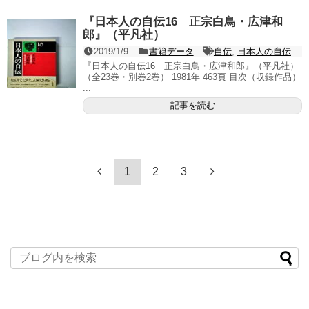
『日本人の自伝16 正宗白鳥・広津和
郎』（平凡社）
2019/1/9
書籍データ
自伝
,
日本人の自伝
『日本人の自伝16 正宗白鳥・広津和郎』（平凡社）
（全23巻・別巻2巻） 1981年 463頁 目次（収録作品）
...
記事を読む
1
2
3