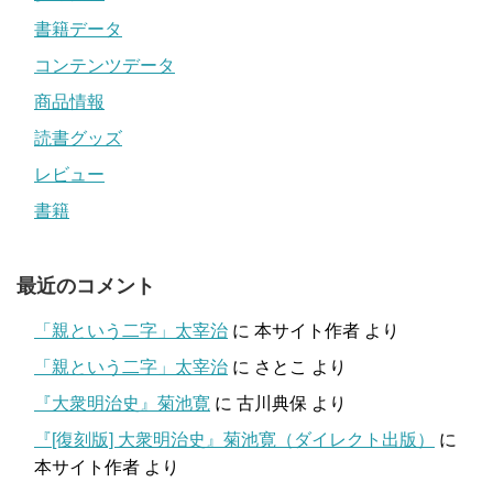
書籍データ
コンテンツデータ
商品情報
読書グッズ
レビュー
書籍
最近のコメント
「親という二字」太宰治
に
本サイト作者
より
「親という二字」太宰治
に
さとこ
より
『大衆明治史』菊池寛
に
古川典保
より
『[復刻版] 大衆明治史』菊池寛（ダイレクト出版）
に
本サイト作者
より