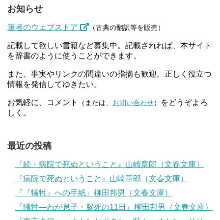
お知らせ
筆者のウェブストア
（古典の翻訳等を販売）
記載して欲しい書籍など募集中。記載されれば、本サイト
を辞書のように使うことができます。
また、事実やリンクの間違いの指摘も歓迎。正しく役立つ
情報を発信してゆきたい。
お気軽に、コメント
をどうぞよろ
（または、
お問い合わせ
）
しく。
最近の投稿
『続・病院で死ぬということ』山崎章郎（文春文庫）
『病院で死ぬということ』山崎章郎（文春文庫）
『『犠牲』への手紙』柳田邦男（文春文庫）
『犠牲―わが息子・脳死の11日』柳田邦男（文春文庫）