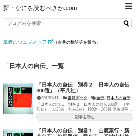
新・なにを読むべきか.com
筆者のウェブストア
（古典の翻訳等を販売）
「
日本人の自伝
」
一覧
『日本人の自伝 別巻２ 日本人の自伝
300選』（平凡社）
2019/1/11
書籍データ
自伝
,
日本人の自伝
『日本人の自伝 別巻２ 日本人の自伝300選』（平
凡社）（全23巻・別巻2巻） 1982年 283頁 明治以降...
記事を読む
『日本人の自伝 別巻１ 山鹿素行・新