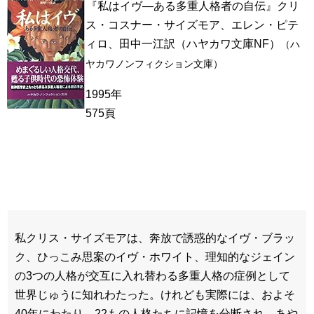
『私はイヴ―ある多重人格者の自伝』クリ
ス・コスナー・サイズモア、エレン・ピテ
ィロ、田中一江訳（ハヤカワ文庫NF）
（ハ
ヤカワノンフィクション文庫）
1995年
575頁
私クリス・サイズモアは、奔放で誘惑的なイヴ・ブラッ
ク、ひっこみ思案のイヴ・ホワイト、理知的なジェイン
の3つの人格が交互に入れ替わる多重人格の症例として
世界じゅうに知れわたった。けれども実際には、およそ
40年にわたり、22もの人格たちに記憶を分断され、あや