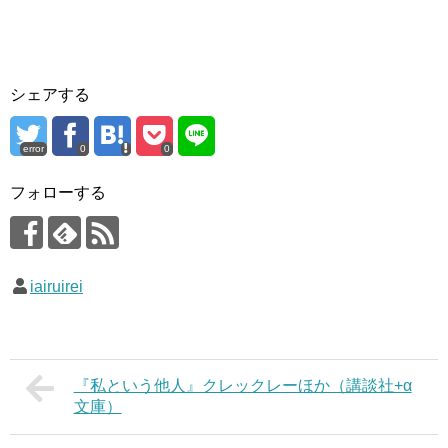
シェアする
error
0
0
フォローする
iairuirei
『私という他人』クレックレーほか（講談社+α
文庫）