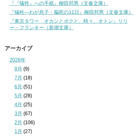
『『犠牲』への手紙』柳田邦男（文春文庫）
『犠牲―わが息子・脳死の11日』柳田邦男（文春文庫）
『東京タワー オカンとボクと、時々、オトン』リリ
ー・フランキー（新潮文庫）
アーカイブ
2026年
8月
(9)
7月
(18)
6月
(51)
5月
(28)
4月
(25)
3月
(67)
2月
(106)
1月
(27)