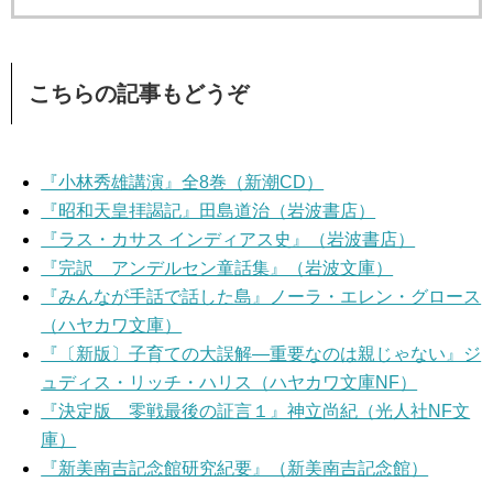
こちらの記事もどうぞ
『小林秀雄講演』全8巻（新潮CD）
『昭和天皇拝謁記』田島道治（岩波書店）
『ラス・カサス インディアス史』（岩波書店）
『完訳 アンデルセン童話集』（岩波文庫）
『みんなが手話で話した島』ノーラ・エレン・グロース
（ハヤカワ文庫）
『〔新版〕子育ての大誤解―重要なのは親じゃない』ジ
ュディス・リッチ・ハリス（ハヤカワ文庫NF）
『決定版 零戦最後の証言１』神立尚紀（光人社NF文
庫）
『新美南吉記念館研究紀要』（新美南吉記念館）