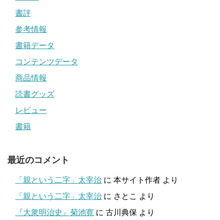
書評
参考情報
書籍データ
コンテンツデータ
商品情報
読書グッズ
レビュー
書籍
最近のコメント
「親という二字」太宰治
に
本サイト作者
より
「親という二字」太宰治
に
さとこ
より
『大衆明治史』菊池寛
に
古川典保
より