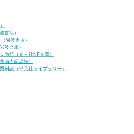
D）
波書店）
』（岩波書店）
岩波文庫）
立尚紀（光人社NF文庫）
美南吉記念館）
秀樹訳（平凡社ライブラリー）