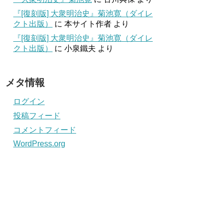
『[復刻版] 大衆明治史』菊池寛（ダイレ
クト出版）
に
本サイト作者
より
『[復刻版] 大衆明治史』菊池寛（ダイレ
クト出版）
に
小泉鐵夫
より
メタ情報
ログイン
投稿フィード
コメントフィード
WordPress.org