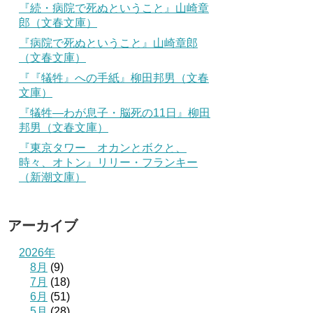
『続・病院で死ぬということ』山崎章
郎（文春文庫）
『病院で死ぬということ』山崎章郎
（文春文庫）
『『犠牲』への手紙』柳田邦男（文春
文庫）
『犠牲―わが息子・脳死の11日』柳田
邦男（文春文庫）
『東京タワー オカンとボクと、
時々、オトン』リリー・フランキー
（新潮文庫）
アーカイブ
2026年
8月
(9)
7月
(18)
6月
(51)
5月
(28)