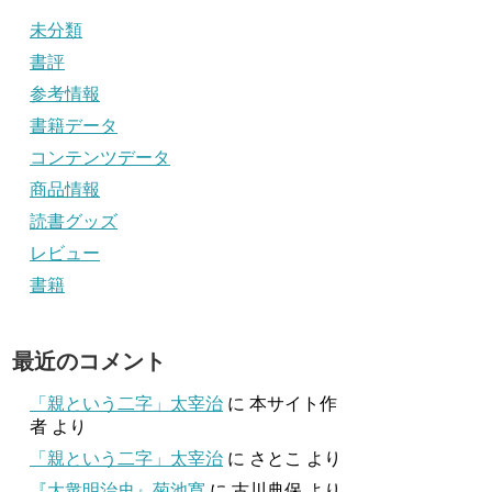
未分類
書評
参考情報
書籍データ
コンテンツデータ
商品情報
読書グッズ
レビュー
書籍
最近のコメント
「親という二字」太宰治
に
本サイト作
者
より
「親という二字」太宰治
に
さとこ
より
『大衆明治史』菊池寛
に
古川典保
より