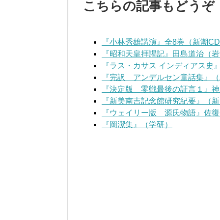
こちらの記事もどうぞ
『小林秀雄講演』全8巻（新潮C
『昭和天皇拝謁記』田島道治（岩
『ラス・カサス インディアス史
『完訳 アンデルセン童話集』（
『決定版 零戦最後の証言１』神
『新美南吉記念館研究紀要』（新
『ウェイリー版 源氏物語』佐復
『岡潔集』（学研）