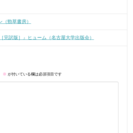
ン（勁草書房）
集［完訳版］』ヒューム（名古屋大学出版会）
。
※
が付いている欄は必須項目です