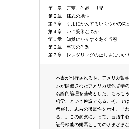
第１章 言葉、作品、世界
第２章 様式の地位
第３章 引用にかんするいくつかの問
第４章 いつ藝術なのか
第５章 知覚にかんするある当惑
第６章 事実の作製
第７章 レンダリングの正しさについ
本書が刊行されるや、アメリカ哲
ムが開催されたアメリカ現代哲学
名論的論理を基礎とした、もろも
哲学、という逆説である。そこで
考察し、思索の徹底性を示す。「
る」。この洞察によって、言語中
記号機能の発露としてのさまざま