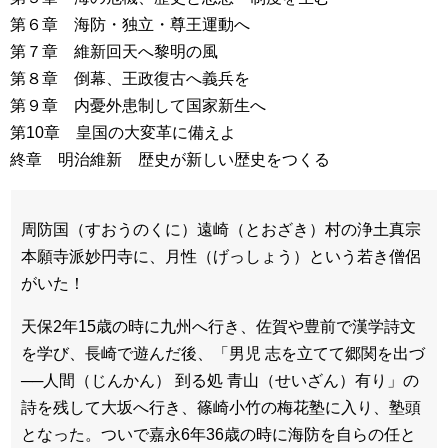
第６章 海防・独立・尊王運動へ
第７章 維新回天へ黎明の風
第８章 倒幕、王政復古へ義兵を
第９章 内憂外患制して国家新生へ
第10章 皇国の大変革に備えよ
終章 明治維新 歴史が新しい歴史をつくる
周防国（すおうのくに）遠崎（とおざき）村の浄土真宗
本願寺派妙円寺に、月性（げっしょう）という若き僧侶
がいた！
天保2年15歳の時に九州へ行き、佐賀や豊前で漢学詩文
を学び、長崎で遊んだ後、「男児 志を立てて郷関を出づ
──人間（じんかん） 到る処 青山（せいざん）有り」の
詩を残して大坂へ行き、篠崎小竹の梅花塾に入り、塾頭
となった。ついで嘉永6年36歳の時に海防を自らの任と