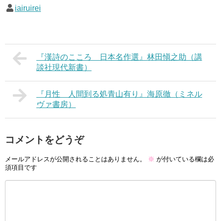
iairuirei
『漢詩のこころ 日本名作選』林田愼之助（講
談社現代新書）
『月性 人間到る処青山有り』海原徹（ミネル
ヴァ書房）
コメントをどうぞ
メールアドレスが公開されることはありません。
※
が付いている欄は必
須項目です