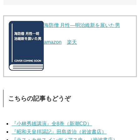
海防僧 月性―明治維新を展いた男
amazon
楽天
こちらの記事もどうぞ
『小林秀雄講演』全8巻（新潮CD）
『昭和天皇拝謁記』田島道治（岩波書店）
『ラス・カサス インディアス史』（岩波書店）