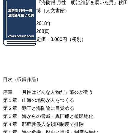
『海防僧 月性―明治維新を展いた男』秋田
博（人文書館）
2018年
268頁
定価：3,000円（税別）
目次（収録作品）
序章 「月性はどんな人物だ」藩公が問う
第１章 山海の地勢が人をつくる
第２章 勤王と海防論に目覚める
第３章 海からの脅威・異国船と植民地化
第４章 耶蘇教侵入を鎖国制度で排除
第５章 海の危機、歴史と思想・制度を生む