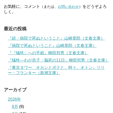
お気軽に、コメント
をどうぞよろ
（または、
お問い合わせ
）
しく。
最近の投稿
『続・病院で死ぬということ』山崎章郎（文春文庫）
『病院で死ぬということ』山崎章郎（文春文庫）
『『犠牲』への手紙』柳田邦男（文春文庫）
『犠牲―わが息子・脳死の11日』柳田邦男（文春文庫）
『東京タワー オカンとボクと、時々、オトン』リリ
ー・フランキー（新潮文庫）
アーカイブ
2026年
8月
(9)