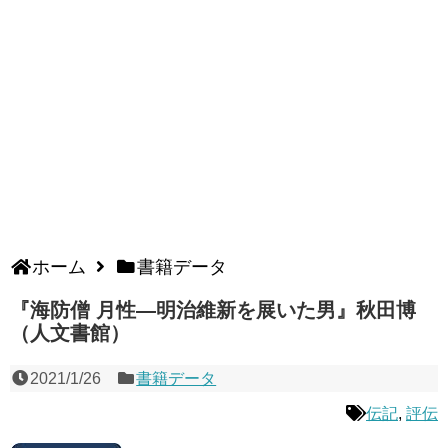
ホーム
書籍データ
『海防僧 月性―明治維新を展いた男』秋田博
（人文書館）
2021/1/26
書籍データ
伝記
,
評伝