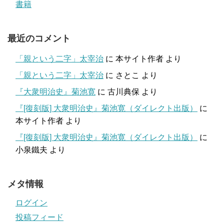
書籍
最近のコメント
「親という二字」太宰治
に
本サイト作者
より
「親という二字」太宰治
に
さとこ
より
『大衆明治史』菊池寛
に
古川典保
より
『[復刻版] 大衆明治史』菊池寛（ダイレクト出版）
に
本サイト作者
より
『[復刻版] 大衆明治史』菊池寛（ダイレクト出版）
に
小泉鐵夫
より
メタ情報
ログイン
投稿フィード