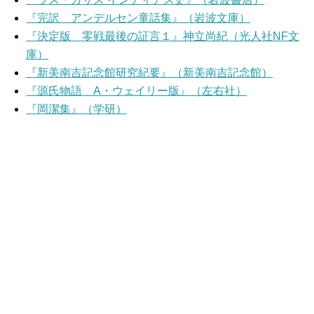
『完訳 アンデルセン童話集』（岩波文庫）
『決定版 零戦最後の証言１』神立尚紀（光人社NF文
庫）
『新美南吉記念館研究紀要』（新美南吉記念館）
『源氏物語 A・ウェイリー版』（左右社）
『岡潔集』（学研）