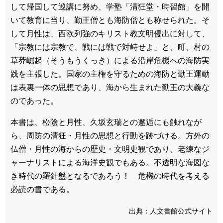
して帰国して巡講に努め、学塾「清狂堂・時習館」を開
いて教育に当り、勤王僧とも海防僧とも称せられた。そ
して月性は、西欧列強のキリスト教文明侵出に対して、
「宗教には宗教で、戦には戦で対峙せよ」と、町、村の
草莽崛起（そうもうくっき）による沿岸危機への海防実
践を主張した。国家の主権を守るための海防と勤王運動
は表裏一体の思想であり、海から生まれた勤王の大義な
のであった。
本書は、松陰と月性、久坂玄瑞との邂逅にも触れなが
ら、周防の清狂・月性の思想と行動を跡づける。方外の
仏僧・月性の海からの歴史・文明史観であり、老練なジ
ャーナリストによる海洋史観でもある。不透明な海図な
き時代の羅針盤となるであろう！ 危機の時代を考える
必読の書である。
出典：人文書館公式サイト