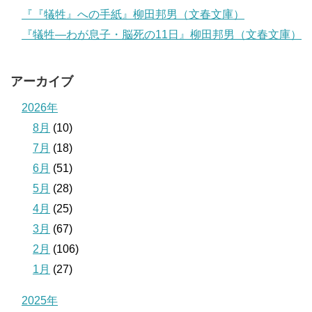
『『犠牲』への手紙』柳田邦男（文春文庫）
『犠牲―わが息子・脳死の11日』柳田邦男（文春文庫）
アーカイブ
2026年
8月
(10)
7月
(18)
6月
(51)
5月
(28)
4月
(25)
3月
(67)
2月
(106)
1月
(27)
2025年