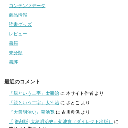
コンテンツデータ
商品情報
読書グッズ
レビュー
書籍
未分類
書評
最近のコメント
「親という二字」太宰治
に
本サイト作者
より
「親という二字」太宰治
に
さとこ
より
『大衆明治史』菊池寛
に
古川典保
より
『[復刻版] 大衆明治史』菊池寛（ダイレクト出版）
に