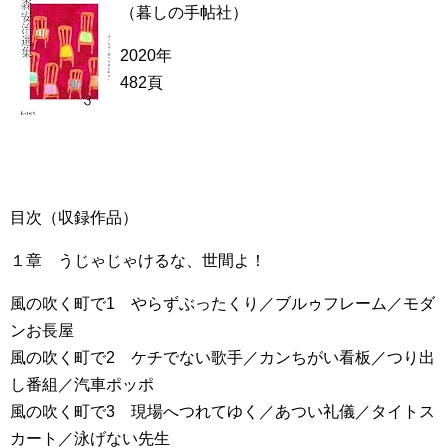
（暮しの手帖社）
2020年
482頁
目次（収録作品）
１章 うじゃじゃけるな、世間よ！
風の吹く町で1 やらずぶったくり／ブルゥフレーム／モダ
ンお長屋
風の吹く町で2 ケチでない歌手／カンちがい看板／つり出
し番組／汽車ポッポ
風の吹く町で3 現場へつれてゆく／あつい礼儀／タイトス
カート／泳げない先生