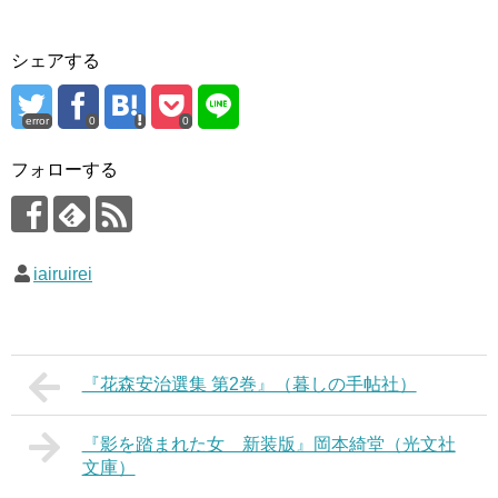
シェアする
error
0
0
フォローする
iairuirei
『花森安治選集 第2巻』（暮しの手帖社）
『影を踏まれた女 新装版』岡本綺堂（光文社
文庫）