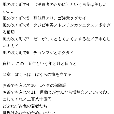
風の吹く町で4 〈消費者のために〉という言葉は美しい
が……
風の吹く町で5 類似品アリ、ゴ注意クダサイ
風の吹く町で6 クジビキ券／トンチンカンニクス／多すぎ
る踏切
風の吹く町で7 ゼニがなくともくよくよするな／アホらし
いキカイ
風の吹く町で8 チョンマゲとネクタイ
資料： この十五年という年と月と日々と
２章 ぼくらは ぼくらの旗を立てる
お茶でも入れて10 1ケタの保険証
お茶でも入れて11 運動会がすんだら博覧会／いいかげん
にしてくれ／二百八十億円
どぶねずみ色の若者たち
世界はあなたのためにはない