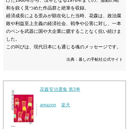
げた1960年から、没年となる1978年までの、激動の昭
和を鋭く見つめた作品群と絶筆を収録。
経済成長による歪みが顕在化した当時、花森は、政治腐
敗や利益至上主義の経済社会、戦争や公害に対し、一本
のペンを武器に国や大企業に臆することなく抗い続けま
した。
この叫びは、現代日本にも通じる魂のメッセージです。
出典：暮しの手帖社公式サイト
花森安治選集 第3巻
amazon
楽天