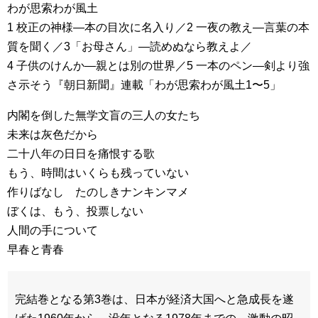
わが思索わが風土
1 校正の神様—本の目次に名入り／2 一夜の教え—言葉の本
質を聞く／3「お母さん」—読めぬなら教えよ／
4 子供のけんか—親とは別の世界／5 一本のペン—剣より強
さ示そう『朝日新聞』連載「わが思索わが風土1〜5」
内閣を倒した無学文盲の三人の女たち
未来は灰色だから
二十八年の日日を痛恨する歌
もう、時間はいくらも残っていない
作りばなし たのしきナンキンマメ
ぼくは、もう、投票しない
人間の手について
早春と青春
完結巻となる第3巻は、日本が経済大国へと急成長を遂