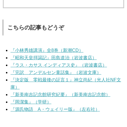
こちらの記事もどうぞ
『小林秀雄講演』全8巻（新潮CD）
『昭和天皇拝謁記』田島道治（岩波書店）
『ラス・カサス インディアス史』（岩波書店）
『完訳 アンデルセン童話集』（岩波文庫）
『決定版 零戦最後の証言１』神立尚紀（光人社NF文
庫）
『新美南吉記念館研究紀要』（新美南吉記念館）
『岡潔集』（学研）
『源氏物語 A・ウェイリー版』（左右社）