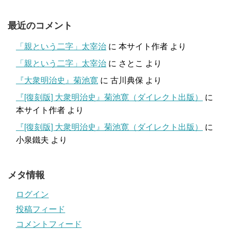
最近のコメント
「親という二字」太宰治
に
本サイト作者
より
「親という二字」太宰治
に
さとこ
より
『大衆明治史』菊池寛
に
古川典保
より
『[復刻版] 大衆明治史』菊池寛（ダイレクト出版）
に
本サイト作者
より
『[復刻版] 大衆明治史』菊池寛（ダイレクト出版）
に
小泉鐵夫
より
メタ情報
ログイン
投稿フィード
コメントフィード