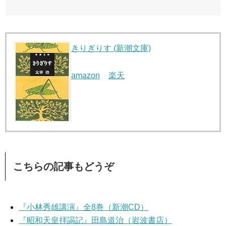
きりぎりす (新潮文庫)
amazon
楽天
こちらの記事もどうぞ
『小林秀雄講演』全8巻（新潮CD）
『昭和天皇拝謁記』田島道治（岩波書店）