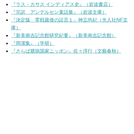
『ラス・カサス インディアス史』（岩波書店）
『完訳 アンデルセン童話集』（岩波文庫）
『決定版 零戦最後の証言１』神立尚紀（光人社NF文
庫）
『新美南吉記念館研究紀要』（新美南吉記念館）
『岡潔集』（学研）
『さらば臆病国家ニッポン』佐々淳行（文藝春秋）