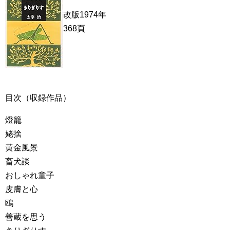
改版1974年
368頁
目次（収録作品）
燈籠
姥捨
黄金風景
畜犬談
おしゃれ童子
皮膚と心
鴎
善蔵を思う