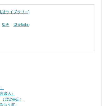
凡社ライブラリー)
楽天
楽天kobo
D）
波書店）
』（岩波書店）
岩波文庫）