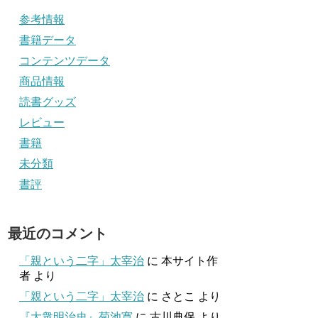
参考情報
書籍データ
コンテンツデータ
商品情報
読書グッズ
レビュー
書籍
未分類
書評
最近のコメント
「親という二字」太宰治
に
本サイト作
者
より
「親という二字」太宰治
に
さとこ
より
『大衆明治史』菊池寛
に
古川典保
より