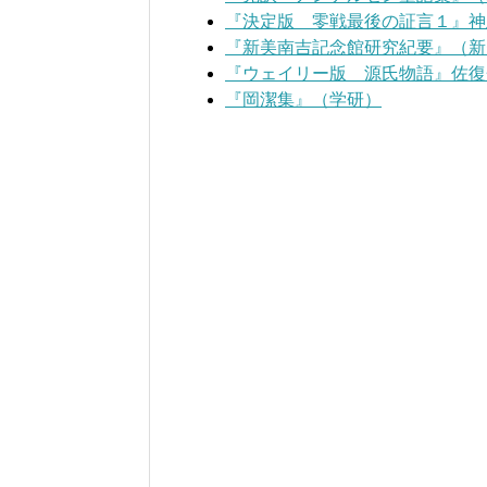
『決定版 零戦最後の証言１』神
『新美南吉記念館研究紀要』（新
『ウェイリー版 源氏物語』佐復
『岡潔集』（学研）