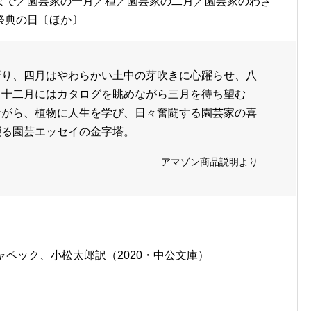
まで／園芸家の一月／種／園芸家の二月／園芸家のわざ
祭典の日〔ほか〕
折り、四月はやわらかい土中の芽吹きに心躍らせ、八
、十二月にはカタログを眺めながら三月を待ち望む
ながら、植物に人生を学び、日々奮闘する園芸家の喜
綴る園芸エッセイの金字塔。
アマゾン商品説明より
ャペック、小松太郎訳（2020・中公文庫）