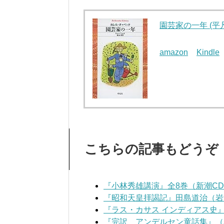
園芸家の一年 (平
amazon
Kindle
こちらの記事もどうぞ
『小林秀雄講演』全8巻（新潮C
『昭和天皇拝謁記』田島道治（岩
『ラス・カサス インディアス史
『完訳 アンデルセン童話集』（