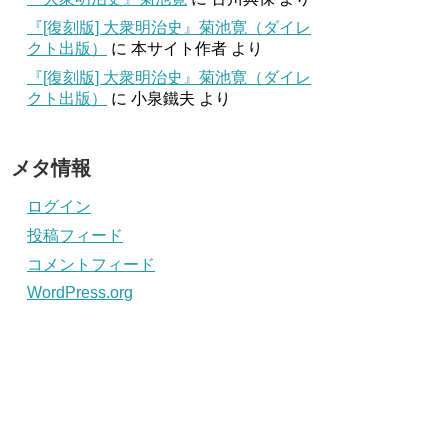
『[復刻版] 大衆明治史』菊池寛（ダイレ
クト出版）
に
本サイト作者
より
『[復刻版] 大衆明治史』菊池寛（ダイレ
クト出版）
に
小泉鐵夫
より
メタ情報
ログイン
投稿フィード
コメントフィード
WordPress.org