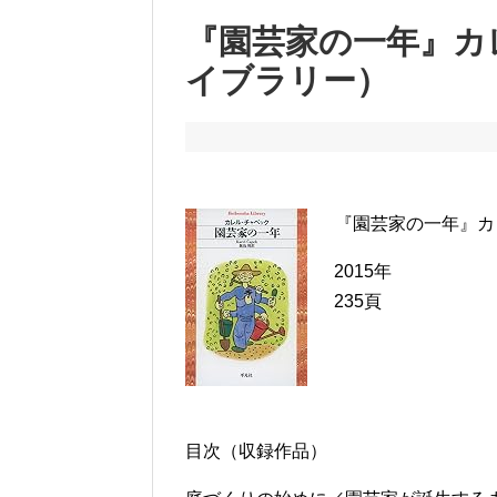
『園芸家の一年』カ
イブラリー）
『園芸家の一年』カ
2015年
235頁
目次（収録作品）