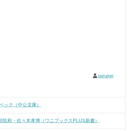
iairuirei
ャペック（中公文庫）
悦和・佐々木孝博（ワニブックスPLUS新書）