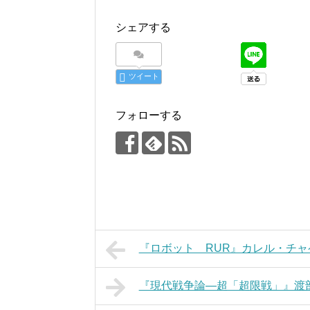
シェアする
ツイート
フォローする
『ロボット RUR』カレル・チ
『現代戦争論―超「超限戦」』渡部