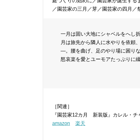
庭づくりの始めに／園芸家が誕生する
／園芸家の三月／芽／園芸家の四月／
一月は固い大地にシャベルをへし
月は旅先から隣人に水やりを依頼
―。腰を曲げ、足のやり場に困り
怒哀楽を愛とユーモアたっぷりに
［関連］
『園芸家12カ月 新装版』カレル・チ
amazon
楽天