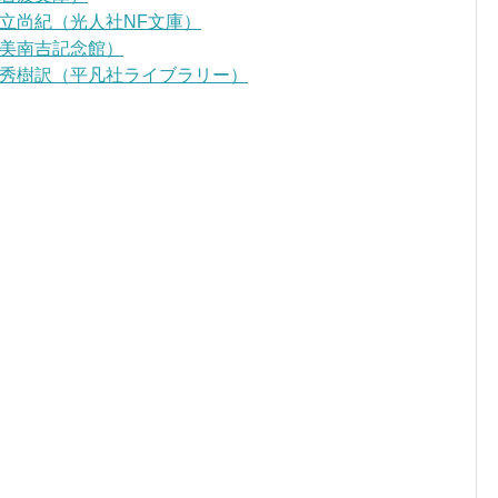
立尚紀（光人社NF文庫）
美南吉記念館）
秀樹訳（平凡社ライブラリー）