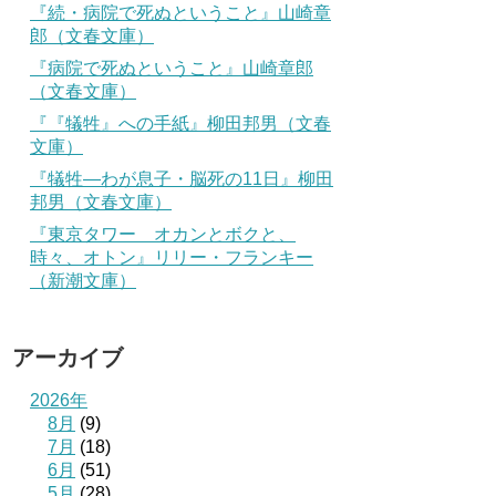
『続・病院で死ぬということ』山崎章
郎（文春文庫）
『病院で死ぬということ』山崎章郎
（文春文庫）
『『犠牲』への手紙』柳田邦男（文春
文庫）
『犠牲―わが息子・脳死の11日』柳田
邦男（文春文庫）
『東京タワー オカンとボクと、
時々、オトン』リリー・フランキー
（新潮文庫）
アーカイブ
2026年
8月
(9)
7月
(18)
6月
(51)
5月
(28)