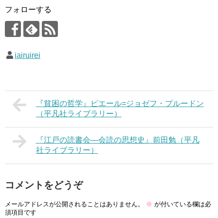
フォローする
iairuirei
『貧困の哲学』ピエール=ジョゼフ・プルードン
（平凡社ライブラリー）
『江戸の読書会―会読の思想史』前田勉（平凡
社ライブラリー）
コメントをどうぞ
メールアドレスが公開されることはありません。
※
が付いている欄は必
須項目です