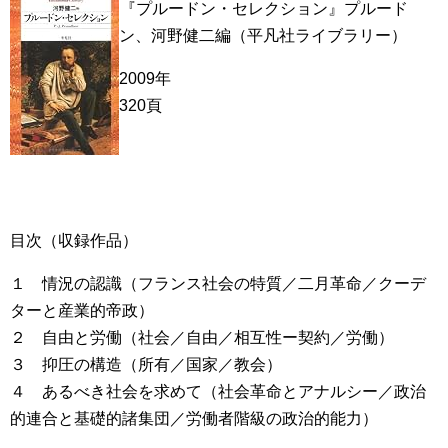
『プルードン・セレクション』プルード
ン、河野健二編（平凡社ライブラリー）
2009年
320頁
目次（収録作品）
１ 情況の認識（フランス社会の特質／二月革命／クーデ
ターと産業的帝政）
２ 自由と労働（社会／自由／相互性ー契約／労働）
３ 抑圧の構造（所有／国家／教会）
４ あるべき社会を求めて（社会革命とアナルシー／政治
的連合と基礎的諸集団／労働者階級の政治的能力）