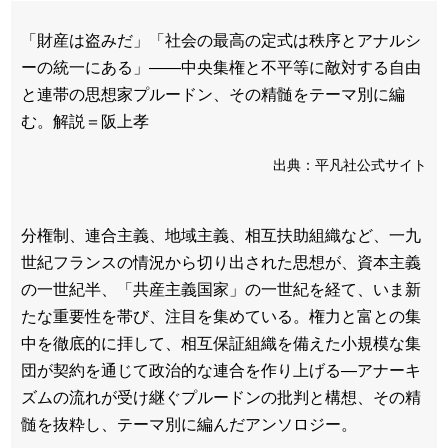
「財産は盗みだ」「社会の最高の定式は秩序とアナルシ
ーの統一にある」――中央集権と不平等に敵対する自由
と連帯の思想家プルードン、その精髄をテーマ別に編
む。解説＝阪上孝
出典：平凡社公式サイト
分権制、連合主義、地域主義、相互扶助組織など、一九
世紀フランスの情況から切り出された思想が、資本主義
の一世紀半、「共産主義国家」の一世紀を経て、いま新
たな重要性を帯び、注目を集めている。権力と富との集
中を徹底的に拝して、相互保証組織を備えた小規模な集
団が契約を通じて政治的な連合を作り上げる―アナーキ
ズムの流れが受け継ぐプルードンの批判と構想、その精
髄を抜粋し、テーマ別に編んだアンソロジー。