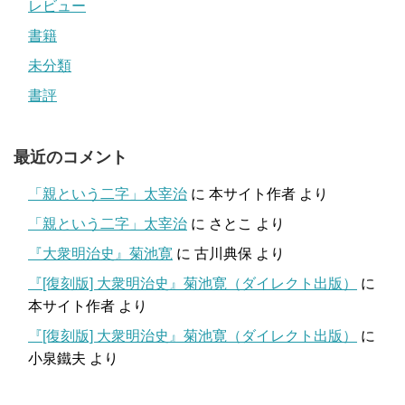
レビュー
書籍
未分類
書評
最近のコメント
「親という二字」太宰治
に
本サイト作者
より
「親という二字」太宰治
に
さとこ
より
『大衆明治史』菊池寛
に
古川典保
より
『[復刻版] 大衆明治史』菊池寛（ダイレクト出版）
に
本サイト作者
より
『[復刻版] 大衆明治史』菊池寛（ダイレクト出版）
に
小泉鐵夫
より