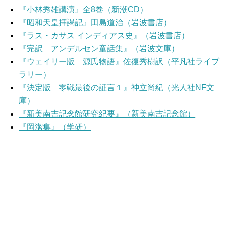
『小林秀雄講演』全8巻（新潮CD）
『昭和天皇拝謁記』田島道治（岩波書店）
『ラス・カサス インディアス史』（岩波書店）
『完訳 アンデルセン童話集』（岩波文庫）
『ウェイリー版 源氏物語』佐復秀樹訳（平凡社ライブ
ラリー）
『決定版 零戦最後の証言１』神立尚紀（光人社NF文
庫）
『新美南吉記念館研究紀要』（新美南吉記念館）
『岡潔集』（学研）