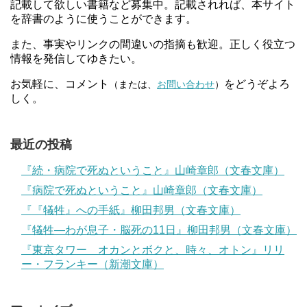
記載して欲しい書籍など募集中。記載されれば、本サイト
を辞書のように使うことができます。
また、事実やリンクの間違いの指摘も歓迎。正しく役立つ
情報を発信してゆきたい。
お気軽に、コメント
をどうぞよろ
（または、
お問い合わせ
）
しく。
最近の投稿
『続・病院で死ぬということ』山崎章郎（文春文庫）
『病院で死ぬということ』山崎章郎（文春文庫）
『『犠牲』への手紙』柳田邦男（文春文庫）
『犠牲―わが息子・脳死の11日』柳田邦男（文春文庫）
『東京タワー オカンとボクと、時々、オトン』リリ
ー・フランキー（新潮文庫）