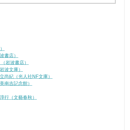
D）
波書店）
』（岩波書店）
岩波文庫）
立尚紀（光人社NF文庫）
美南吉記念館）
淳行（文藝春秋）