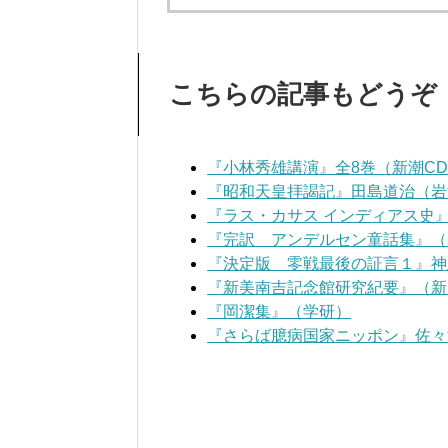
こちらの記事もどうぞ
『小林秀雄講演』全8巻（新潮C
『昭和天皇拝謁記』田島道治（岩
『ラス・カサス インディアス史
『完訳 アンデルセン童話集』（
『決定版 零戦最後の証言１』神
『新美南吉記念館研究紀要』（新
『岡潔集』（学研）
『さらば臆病国家ニッポン』佐々