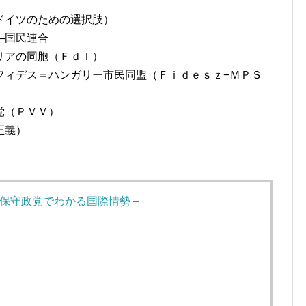
ドイツのための選択肢）
―国民連合
リアの同胞（ＦｄＩ）
フィデス＝ハンガリー市民同盟（Ｆｉｄｅｓｚ−ＭＰＳ
党（ＰＶＶ）
正義）
州保守政党でわかる国際情勢 –