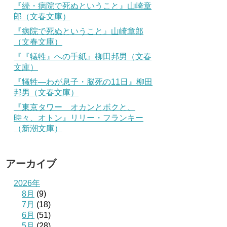
『続・病院で死ぬということ』山崎章
郎（文春文庫）
『病院で死ぬということ』山崎章郎
（文春文庫）
『『犠牲』への手紙』柳田邦男（文春
文庫）
『犠牲―わが息子・脳死の11日』柳田
邦男（文春文庫）
『東京タワー オカンとボクと、
時々、オトン』リリー・フランキー
（新潮文庫）
アーカイブ
2026年
8月
(9)
7月
(18)
6月
(51)
5月
(28)