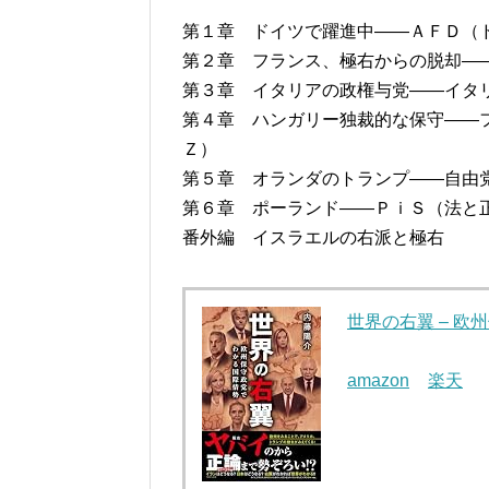
第１章 ドイツで躍進中――ＡＦＤ（
第２章 フランス、極右からの脱却―
第３章 イタリアの政権与党――イタ
第４章 ハンガリー独裁的な保守――
Ｚ）
第５章 オランダのトランプ――自由
第６章 ポーランド――ＰｉＳ（法と
番外編 イスラエルの右派と極右
世界の右翼 – 欧
amazon
楽天