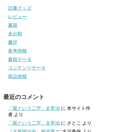
読書グッズ
レビュー
書籍
未分類
書評
参考情報
書籍データ
コンテンツデータ
商品情報
最近のコメント
「親という二字」太宰治
に
本サイト作
者
より
「親という二字」太宰治
に
さとこ
より
『大衆明治史』菊池寛
に
古川典保
より