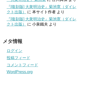
『[復刻版] 大衆明治史』菊池寛（ダイレ
クト出版）
に
本サイト作者
より
『[復刻版] 大衆明治史』菊池寛（ダイレ
クト出版）
に
小泉鐵夫
より
メタ情報
ログイン
投稿フィード
コメントフィード
WordPress.org