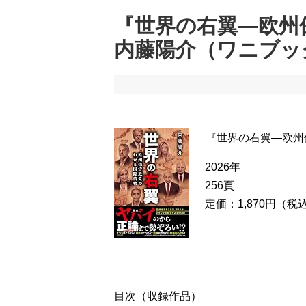
『世界の右翼―欧州
内藤陽介（ワニブッ
『世界の右翼―欧州
2026年
256頁
定価：1,870円（税
目次（収録作品）