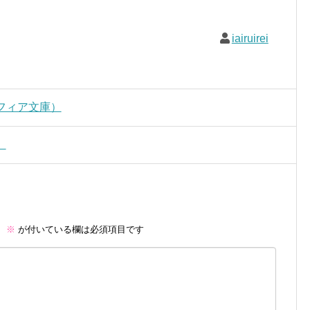
iairuirei
フィア文庫）
）
。
※
が付いている欄は必須項目です