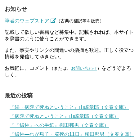
お知らせ
筆者のウェブストア
（古典の翻訳等を販売）
記載して欲しい書籍など募集中。記載されれば、本サイト
を辞書のように使うことができます。
また、事実やリンクの間違いの指摘も歓迎。正しく役立つ
情報を発信してゆきたい。
お気軽に、コメント
をどうぞよろ
（または、
お問い合わせ
）
しく。
最近の投稿
『続・病院で死ぬということ』山崎章郎（文春文庫）
『病院で死ぬということ』山崎章郎（文春文庫）
『『犠牲』への手紙』柳田邦男（文春文庫）
『犠牲―わが息子・脳死の11日』柳田邦男（文春文庫）