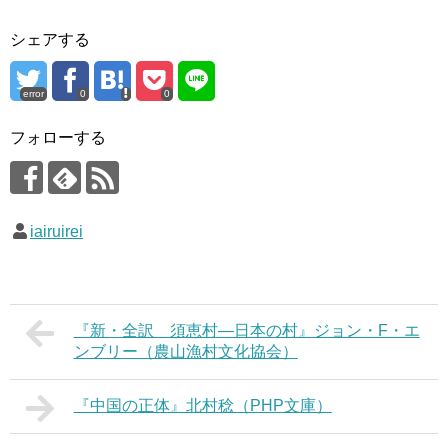
シェアする
error
0
0
フォローする
iairuirei
『新・全訳 須恵村―日本の村』ジョン・F・エ
ンブリー（農山漁村文化協会）
『中国の正体』北村稔（PHP文庫）