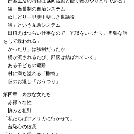
「部落生活の特色は協同活動と贈り物のやりとりである」
組―当番制の自治システム
ぬしどり―甲斐甲斐しき世話役
「講」という互助システム
「田植えはつらい仕事なので、冗談をいったり、卑猥な話
をして救われる」
「かったり」は強制だったか
「橋が流されるたび、部落は結ばれていく」
ある子どもの遭難
村に満ち溢れる「贈答」
仮のお返し「おうつり」
第四章 奔放な女たち
赤裸々な性
慎みと粗野
「私たちばアメリカに行かせて」
羞恥心の彼我