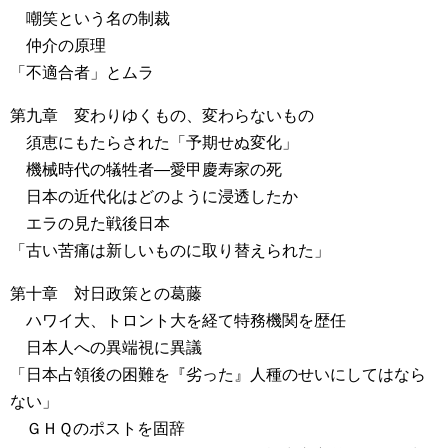
嘲笑という名の制裁
仲介の原理
「不適合者」とムラ
第九章 変わりゆくもの、変わらないもの
須恵にもたらされた「予期せぬ変化」
機械時代の犠牲者―愛甲慶寿家の死
日本の近代化はどのように浸透したか
エラの見た戦後日本
「古い苦痛は新しいものに取り替えられた」
第十章 対日政策との葛藤
ハワイ大、トロント大を経て特務機関を歴任
日本人への異端視に異議
「日本占領後の困難を『劣った』人種のせいにしてはなら
ない」
ＧＨＱのポストを固辞