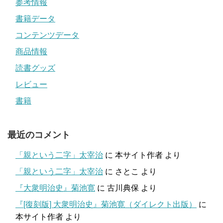
参考情報
書籍データ
コンテンツデータ
商品情報
読書グッズ
レビュー
書籍
最近のコメント
「親という二字」太宰治
に
本サイト作者
より
「親という二字」太宰治
に
さとこ
より
『大衆明治史』菊池寛
に
古川典保
より
『[復刻版] 大衆明治史』菊池寛（ダイレクト出版）
に
本サイト作者
より