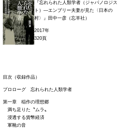
『忘れられた人類学者（ジャパノロジス
ト）―エンブリー夫妻が見た〈日本の
村〉』田中一彦（忘羊社）
2017年
320頁
目次（収録作品）
プロローグ 忘れられた人類学者
第一章 稲作の理想郷
満ち足りた〝ムラ〟
浸透する貨幣経済
軍靴の音