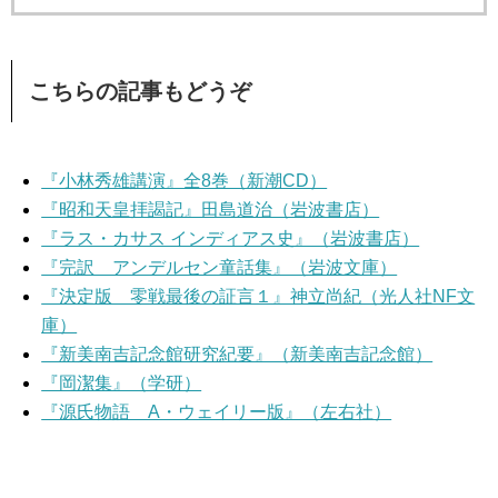
こちらの記事もどうぞ
『小林秀雄講演』全8巻（新潮CD）
『昭和天皇拝謁記』田島道治（岩波書店）
『ラス・カサス インディアス史』（岩波書店）
『完訳 アンデルセン童話集』（岩波文庫）
『決定版 零戦最後の証言１』神立尚紀（光人社NF文
庫）
『新美南吉記念館研究紀要』（新美南吉記念館）
『岡潔集』（学研）
『源氏物語 A・ウェイリー版』（左右社）