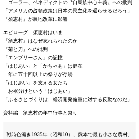
ゴーラー、ベネディクトの〝自民族中心主義〟への批判
「アメリカの占領政策は日本の民主化を遅らせるだろう」
『須恵村』が農地改革に影響
エピローグ 須恵村はいま
『須恵村』はなぜ忘れられたのか
『菊と刀』への批判
「エンブリーさん」の記憶
「はじあい」と「かちゃあ」は健在
年に五十回以上の祭りが存続
「はじあい」を支える女たち
お裾分けという「はじあい」
「ふるさとづくりは、経済開発偏重に対する反動なのだ」
資料編 須恵村の年中行事と祭り
戦時色濃き1935年（昭和10）、熊本で最も小さな農村、