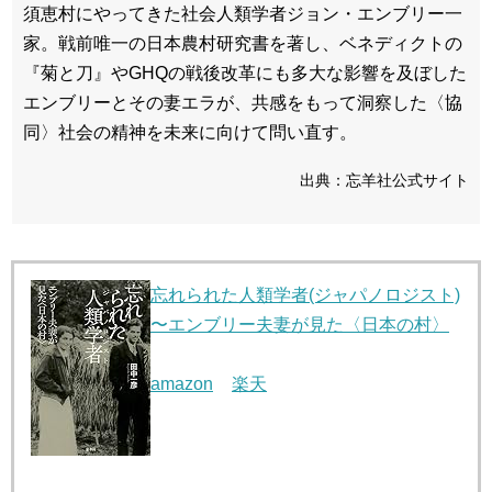
須恵村にやってきた社会人類学者ジョン・エンブリー一
家。戦前唯一の日本農村研究書を著し、ベネディクトの
『菊と刀』やGHQの戦後改革にも多大な影響を及ぼした
エンブリーとその妻エラが、共感をもって洞察した〈協
同〉社会の精神を未来に向けて問い直す。
出典：忘羊社公式サイト
忘れられた人類学者(ジャパノロジスト)
〜エンブリー夫妻が見た〈日本の村〉
amazon
楽天