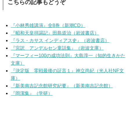
こちらの記事もどうぞ
『小林秀雄講演』全8巻（新潮CD）
『昭和天皇拝謁記』田島道治（岩波書店）
『ラス・カサス インディアス史』（岩波書店）
『完訳 アンデルセン童話集』（岩波文庫）
『マーフィー100の成功法則』大島淳一（知的生きかた
文庫）
『決定版 零戦最後の証言１』神立尚紀（光人社NF文
庫）
『新美南吉記念館研究紀要』（新美南吉記念館）
『岡潔集』（学研）