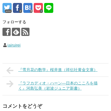
error
0
0
フォローする
iairuirei
『雪月花の数学』桜井進（祥伝社黄金文庫）
『ラフカディオ・ハーン―日本のこころを描
く』河島弘美（岩波ジュニア新書）
コメントをどうぞ