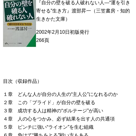
『自分の壁を破る人破れない人―“運を引き
寄せる”生き方』渡部昇一（三笠書房・知的
生きかた文庫）
2002年2月10日初版発行
266頁
目次（収録作品）
１章 どんな人が自分の人生の“主人公”になれるのか
２章 この「プライド」が自分の壁を破る
３章 成功する人は精神の“ボルテージ”が高い
４章 人の心をつかみ、必ず結果を出す人の共通項
５章 ピンチに強い“ライオン”を生む組織
６章 負けて“勝ちをとる”戦い方もある