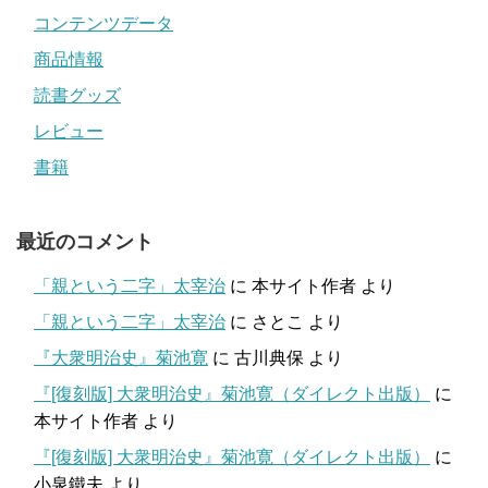
コンテンツデータ
商品情報
読書グッズ
レビュー
書籍
最近のコメント
「親という二字」太宰治
に
本サイト作者
より
「親という二字」太宰治
に
さとこ
より
『大衆明治史』菊池寛
に
古川典保
より
『[復刻版] 大衆明治史』菊池寛（ダイレクト出版）
に
本サイト作者
より
『[復刻版] 大衆明治史』菊池寛（ダイレクト出版）
に
小泉鐵夫
より