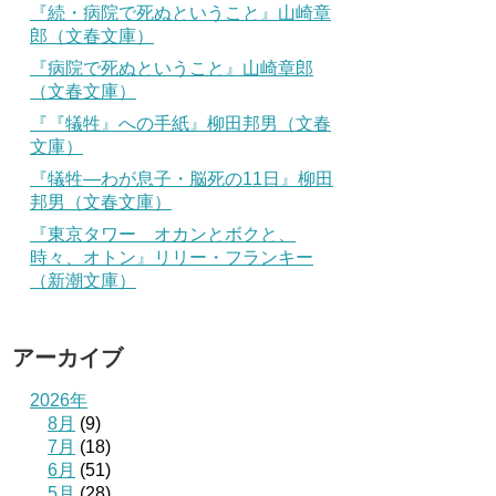
『続・病院で死ぬということ』山崎章
郎（文春文庫）
『病院で死ぬということ』山崎章郎
（文春文庫）
『『犠牲』への手紙』柳田邦男（文春
文庫）
『犠牲―わが息子・脳死の11日』柳田
邦男（文春文庫）
『東京タワー オカンとボクと、
時々、オトン』リリー・フランキー
（新潮文庫）
アーカイブ
2026年
8月
(9)
7月
(18)
6月
(51)
5月
(28)