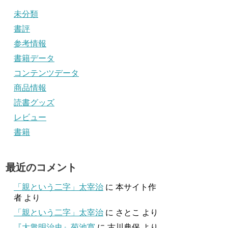
未分類
書評
参考情報
書籍データ
コンテンツデータ
商品情報
読書グッズ
レビュー
書籍
最近のコメント
「親という二字」太宰治
に
本サイト作
者
より
「親という二字」太宰治
に
さとこ
より
『大衆明治史』菊池寛
に
古川典保
より