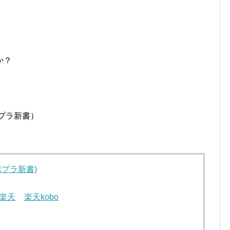
か？
ポプラ新書）
(ポプラ新書)
楽天
楽天kobo