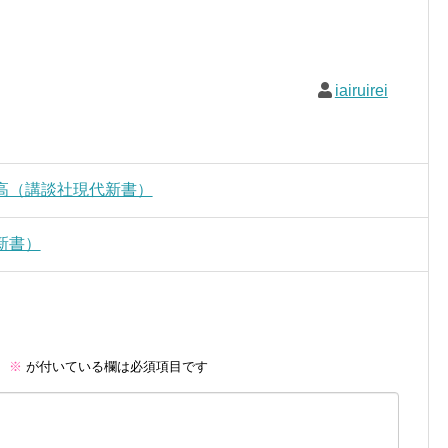
iairuirei
高（講談社現代新書）
新書）
。
※
が付いている欄は必須項目です