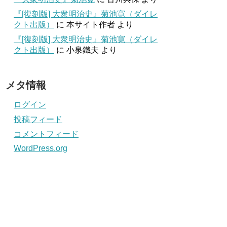
『[復刻版] 大衆明治史』菊池寛（ダイレ
クト出版）
に
本サイト作者
より
『[復刻版] 大衆明治史』菊池寛（ダイレ
クト出版）
に
小泉鐵夫
より
メタ情報
ログイン
投稿フィード
コメントフィード
WordPress.org