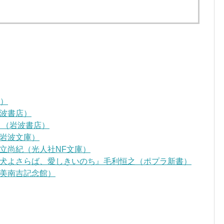
D）
波書店）
』（岩波書店）
岩波文庫）
立尚紀（光人社NF文庫）
犬よさらば、愛しきいのち』毛利恒之（ポプラ新書）
美南吉記念館）