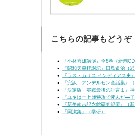
こちらの記事もどうぞ
『小林秀雄講演』全8巻（新潮C
『昭和天皇拝謁記』田島道治（岩
『ラス・カサス インディアス史
『完訳 アンデルセン童話集』（
『決定版 零戦最後の証言１』神
『ユキは十七歳特攻で死んだ―子
『新美南吉記念館研究紀要』（新
『岡潔集』（学研）