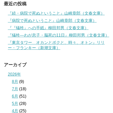
最近の投稿
『続・病院で死ぬということ』山崎章郎（文春文庫）
『病院で死ぬということ』山崎章郎（文春文庫）
『『犠牲』への手紙』柳田邦男（文春文庫）
『犠牲―わが息子・脳死の11日』柳田邦男（文春文庫）
『東京タワー オカンとボクと、時々、オトン』リリ
ー・フランキー（新潮文庫）
アーカイブ
2026年
8月
(9)
7月
(18)
6月
(51)
5月
(28)
4月
(25)