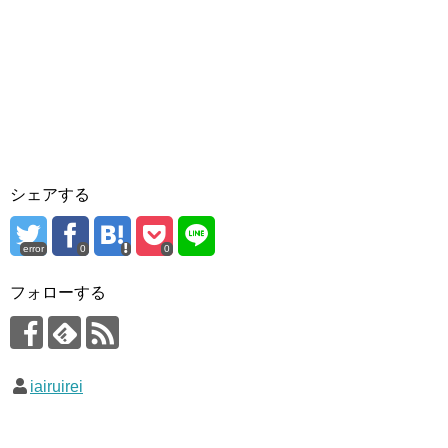
シェアする
error
0
0
フォローする
iairuirei