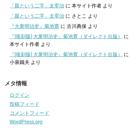
「親という二字」太宰治
に
本サイト作者
より
「親という二字」太宰治
に
さとこ
より
『大衆明治史』菊池寛
に
古川典保
より
『[復刻版] 大衆明治史』菊池寛（ダイレクト出版）
に
本サイト作者
より
『[復刻版] 大衆明治史』菊池寛（ダイレクト出版）
に
小泉鐵夫
より
メタ情報
ログイン
投稿フィード
コメントフィード
WordPress.org