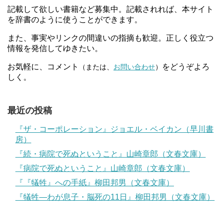
記載して欲しい書籍など募集中。記載されれば、本サイト
を辞書のように使うことができます。
また、事実やリンクの間違いの指摘も歓迎。正しく役立つ
情報を発信してゆきたい。
お気軽に、コメント
をどうぞよろ
（または、
お問い合わせ
）
しく。
最近の投稿
『ザ・コーポレーション』ジョエル・ベイカン（早川書
房）
『続・病院で死ぬということ』山崎章郎（文春文庫）
『病院で死ぬということ』山崎章郎（文春文庫）
『『犠牲』への手紙』柳田邦男（文春文庫）
『犠牲―わが息子・脳死の11日』柳田邦男（文春文庫）