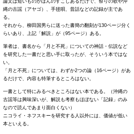
論文は短いものがほんのすこしあるだけで、祭りの歌や沖
縄の古謡（アヤゴ）、手毬唄、昔話などの記録が主であ
る。
それから、柳田国男らに送った書簡の翻刻が130ページ分く
らいあり、上記「解説」が（95ページ）ある。
筆者は、書名から「月と不死」についての神話・伝説など
を研究した一書だと思い手に取ったが、そういう本ではな
い。
「月と不死」については、わずか2つの論（16ページ）があ
るだけで、内容も特筆するところはない。
一書として特にみるべきところはない本である。（沖縄の
古謡等は興味深いが、解説も考察もほぼない「記録」のみ
なので読んであまり面白くない）
ニコライ・ネフスキーを研究する人以外には、価値が低い
本といえる。