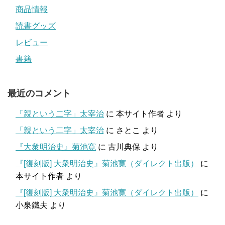
商品情報
読書グッズ
レビュー
書籍
最近のコメント
「親という二字」太宰治
に
本サイト作者
より
「親という二字」太宰治
に
さとこ
より
『大衆明治史』菊池寛
に
古川典保
より
『[復刻版] 大衆明治史』菊池寛（ダイレクト出版）
に
本サイト作者
より
『[復刻版] 大衆明治史』菊池寛（ダイレクト出版）
に
小泉鐵夫
より