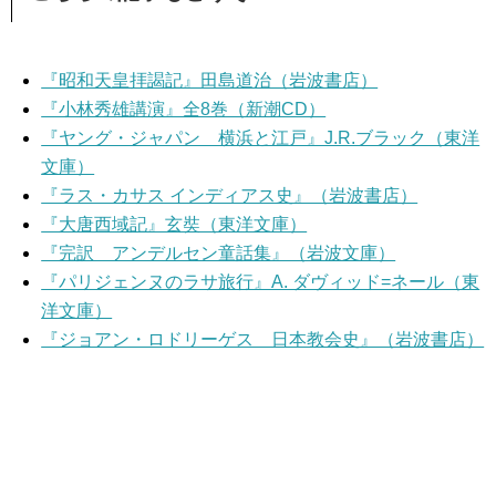
『昭和天皇拝謁記』田島道治（岩波書店）
『小林秀雄講演』全8巻（新潮CD）
『ヤング・ジャパン 横浜と江戸』J.R.ブラック（東洋
文庫）
『ラス・カサス インディアス史』（岩波書店）
『大唐西域記』玄奘（東洋文庫）
『完訳 アンデルセン童話集』（岩波文庫）
『パリジェンヌのラサ旅行』A. ダヴィッド=ネール（東
洋文庫）
『ジョアン・ロドリーゲス 日本教会史』（岩波書店）