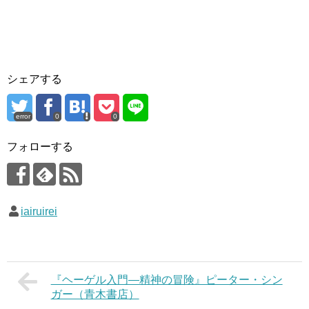
シェアする
error
0
0
フォローする
iairuirei
『ヘーゲル入門―精神の冒険』ピーター・シン
ガー（青木書店）