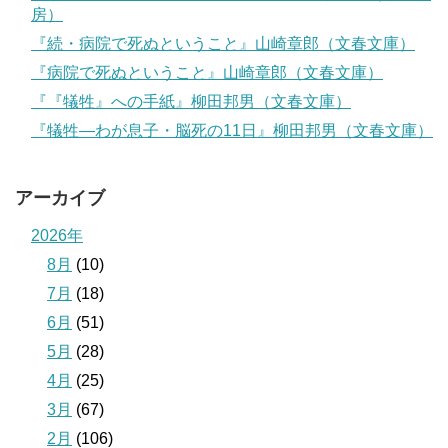
房）
『続・病院で死ぬということ』山崎章郎（文春文庫）
『病院で死ぬということ』山崎章郎（文春文庫）
『『犠牲』への手紙』柳田邦男（文春文庫）
『犠牲―わが息子・脳死の11日』柳田邦男（文春文庫）
アーカイブ
2026年
8月
(10)
7月
(18)
6月
(51)
5月
(28)
4月
(25)
3月
(67)
2月
(106)