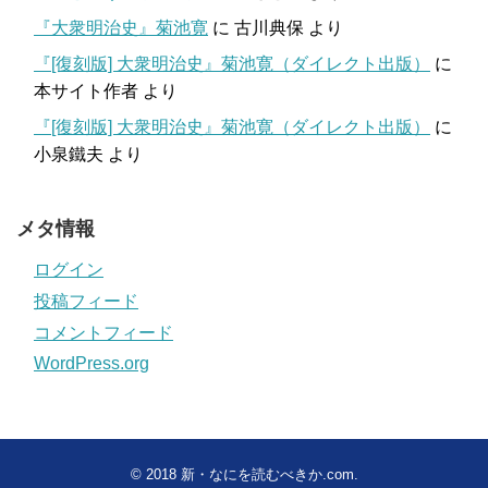
『大衆明治史』菊池寛
に
古川典保
より
『[復刻版] 大衆明治史』菊池寛（ダイレクト出版）
に
本サイト作者
より
『[復刻版] 大衆明治史』菊池寛（ダイレクト出版）
に
小泉鐵夫
より
メタ情報
ログイン
投稿フィード
コメントフィード
WordPress.org
© 2018
新・なにを読むべきか.com
.