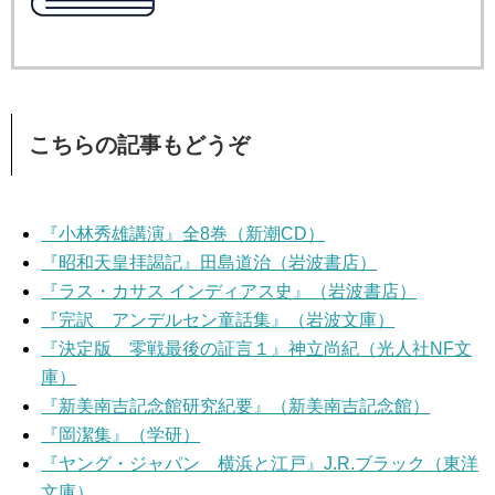
こちらの記事もどうぞ
『小林秀雄講演』全8巻（新潮CD）
『昭和天皇拝謁記』田島道治（岩波書店）
『ラス・カサス インディアス史』（岩波書店）
『完訳 アンデルセン童話集』（岩波文庫）
『決定版 零戦最後の証言１』神立尚紀（光人社NF文
庫）
『新美南吉記念館研究紀要』（新美南吉記念館）
『岡潔集』（学研）
『ヤング・ジャパン 横浜と江戸』J.R.ブラック（東洋
文庫）