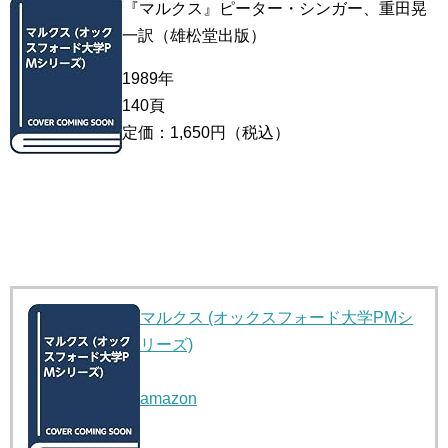
『マルクス』ピーター・シンガー、重田晃
一訳（雄松堂出版）
1989年
140頁
定価：1,650円（税込）
マルクス (オックスフォード大学PMシ
リーズ)
amazon