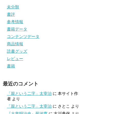
未分類
書評
参考情報
書籍データ
コンテンツデータ
商品情報
読書グッズ
レビュー
書籍
最近のコメント
「親という二字」太宰治
に
本サイト作
者
より
「親という二字」太宰治
に
さとこ
より
『大衆明治史』菊池寛
に
古川典保
より