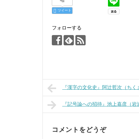
ツイート
フォローする
『漢字の文化史』阿辻哲次（ちく
『記号論への招待』池上嘉彦（岩
コメントをどうぞ