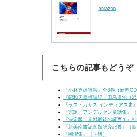
amazon
こちらの記事もどうぞ
『小林秀雄講演』全8巻（新潮C
『昭和天皇拝謁記』田島道治（岩
『ラス・カサス インディアス史
『完訳 アンデルセン童話集』（
『決定版 零戦最後の証言１』神
『新美南吉記念館研究紀要』（新
『岡潔集』（学研）