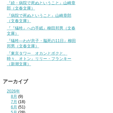
『続・病院で死ぬということ』山崎章
郎（文春文庫）
『病院で死ぬということ』山崎章郎
（文春文庫）
『『犠牲』への手紙』柳田邦男（文春
文庫）
『犠牲―わが息子・脳死の11日』柳田
邦男（文春文庫）
『東京タワー オカンとボクと、
時々、オトン』リリー・フランキー
（新潮文庫）
アーカイブ
2026年
8月
(9)
7月
(18)
6月
(51)
5月
(28)