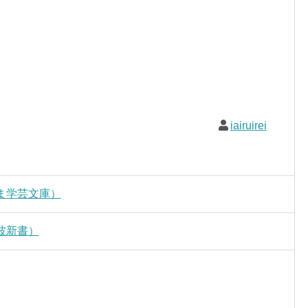
iairuirei
ま学芸文庫）
波新書）