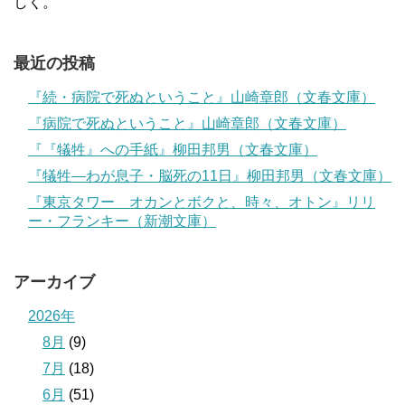
しく。
最近の投稿
『続・病院で死ぬということ』山崎章郎（文春文庫）
『病院で死ぬということ』山崎章郎（文春文庫）
『『犠牲』への手紙』柳田邦男（文春文庫）
『犠牲―わが息子・脳死の11日』柳田邦男（文春文庫）
『東京タワー オカンとボクと、時々、オトン』リリ
ー・フランキー（新潮文庫）
アーカイブ
2026年
8月
(9)
7月
(18)
6月
(51)