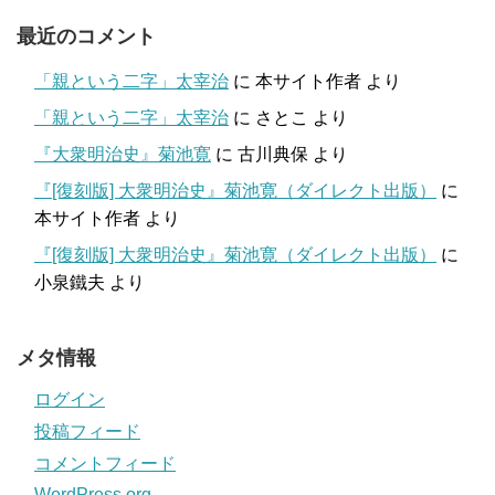
最近のコメント
「親という二字」太宰治
に
本サイト作者
より
「親という二字」太宰治
に
さとこ
より
『大衆明治史』菊池寛
に
古川典保
より
『[復刻版] 大衆明治史』菊池寛（ダイレクト出版）
に
本サイト作者
より
『[復刻版] 大衆明治史』菊池寛（ダイレクト出版）
に
小泉鐵夫
より
メタ情報
ログイン
投稿フィード
コメントフィード
WordPress.org