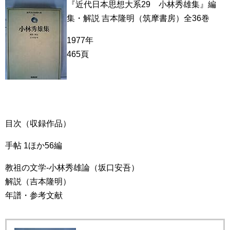
『近代日本思想大系29 小林秀雄集』編
集・解説 吉本隆明（筑摩書房）全36巻
1977年
465頁
目次（収録作品）
手帖 1ほか56編
教祖の文学-小林秀雄論（坂口安吾）
解説（吉本隆明）
年譜・参考文献