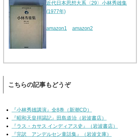
近代日本思想大系〈29〉小林秀雄集
(1977年)
amazon1
amazon2
こちらの記事もどうぞ
『小林秀雄講演』全8巻（新潮CD）
『昭和天皇拝謁記』田島道治（岩波書店）
『ラス・カサス インディアス史』（岩波書店）
『完訳 アンデルセン童話集』（岩波文庫）