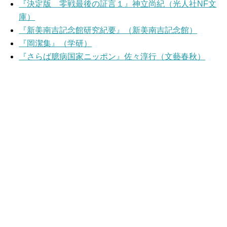
『決定版 零戦最後の証言１』神立尚紀（光人社NF文
庫）
『新美南吉記念館研究紀要』（新美南吉記念館）
『岡潔集』（学研）
『さらば臆病国家ニッポン』佐々淳行（文藝春秋）