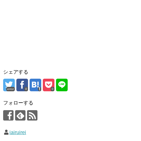
シェアする
error
0
0
フォローする
iairuirei