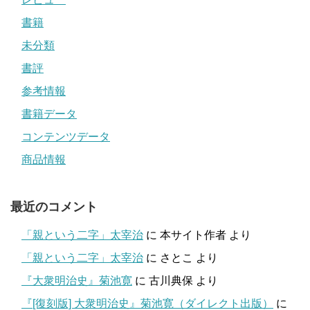
書籍
未分類
書評
参考情報
書籍データ
コンテンツデータ
商品情報
最近のコメント
「親という二字」太宰治
に
本サイト作者
より
「親という二字」太宰治
に
さとこ
より
『大衆明治史』菊池寛
に
古川典保
より
『[復刻版] 大衆明治史』菊池寛（ダイレクト出版）
に