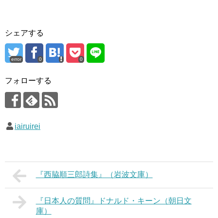
シェアする
error
0
0
フォローする
iairuirei
『西脇順三郎詩集』（岩波文庫）
『日本人の質問』ドナルド・キーン（朝日文
庫）