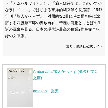
（『アムバルワリア』）。「旅人は待てよ／このかすか
な泉に／……」ではじまる東洋的幽玄漂う長篇詩、1947
年刊『旅人かへらず』。対照的な2冊に時に耀き時に沈
潜する西脇順三郎の奔放自在、華麗な詩想とことばの生
誕の源泉を見る。日本の現代詩最高の偉業2作を完全収
録の文庫版。
出典：講談社公式サイト
Ambarvalia/旅人かへらず (講談社文芸
文庫)
amazon
楽天