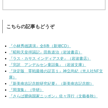
こちらの記事もどうぞ
『小林秀雄講演』全8巻（新潮CD）
『昭和天皇拝謁記』田島道治（岩波書店）
『ラス・カサス インディアス史』（岩波書店）
『完訳 アンデルセン童話集』（岩波文庫）
『決定版 零戦最後の証言１』神立尚紀（光人社NF文
庫）
『新美南吉記念館研究紀要』（新美南吉記念館）
『岡潔集』（学研）
『さらば臆病国家ニッポン』佐々淳行（文藝春秋）