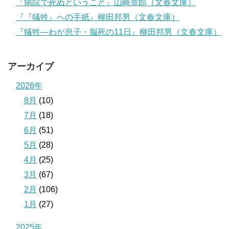
『病院で死ぬということ』山崎章郎（文春文庫）
『『犠牲』への手紙』柳田邦男（文春文庫）
『犠牲―わが息子・脳死の11日』柳田邦男（文春文庫）
アーカイブ
2026年
8月
(10)
7月
(18)
6月
(51)
5月
(28)
4月
(25)
3月
(67)
2月
(106)
1月
(27)
2025年