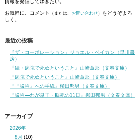
情報を発信してゆきたい。
お気軽に、コメント
をどうぞよろ
（または、
お問い合わせ
）
しく。
最近の投稿
『ザ・コーポレーション』ジョエル・ベイカン（早川書
房）
『続・病院で死ぬということ』山崎章郎（文春文庫）
『病院で死ぬということ』山崎章郎（文春文庫）
『『犠牲』への手紙』柳田邦男（文春文庫）
『犠牲―わが息子・脳死の11日』柳田邦男（文春文庫）
アーカイブ
2026年
8月
(10)