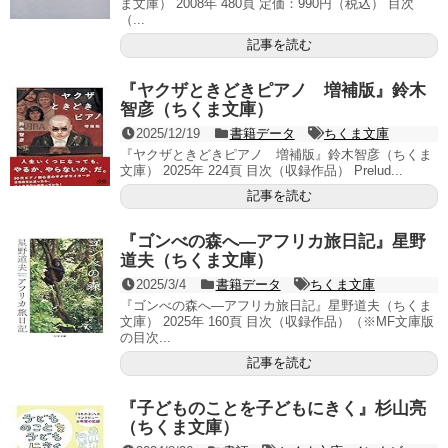
ま文庫） 2008年 480頁 定価：990円（税込） 目次
（...
記事を読む
『ヤクザときどきピアノ 増補版』鈴木
智彦（ちくま文庫）
2025/12/19
書籍データ
ちくま文庫
『ヤクザときどきピアノ 増補版』鈴木智彦（ちくま
文庫） 2025年 224頁 目次（収録作品） Prelud...
記事を読む
『ゴンべの森へ―アフリカ旅日記』星野
道夫（ちくま文庫）
2025/3/4
書籍データ
ちくま文庫
『ゴンべの森へ―アフリカ旅日記』星野道夫（ちくま
文庫） 2025年 160頁 目次（収録作品）（※MF文庫版
の目次...
記事を読む
『子どものことを子どもにきく』杉山亮
（ちくま文庫）