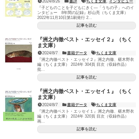
2024/8/26
書評
ちくま文庫
,
インタビュー
『子どものことを子どもにきく―「うちの子」へのイ
ンタビュー 8年間の記録』杉山亮（ちくま文庫）
2022年11月10日第1刷発行 2...
記事を読む
『洲之内徹ベスト・エッセイ２』（ちく
ま文庫）
2024/8/7
書籍データ
ちくま文庫
『洲之内徹ベスト・エッセイ２』洲之内徹、椹木野衣
編（ちくま文庫） 2024年 304頁 目次（収録作品）
批...
記事を読む
『洲之内徹ベスト・エッセイ１』（ちく
ま文庫）
2024/8/7
書籍データ
ちくま文庫
『洲之内徹ベスト・エッセイ１』洲之内徹、椹木野衣
編（ちくま文庫） 2024年 320頁 目次（収録作品）
画...
記事を読む