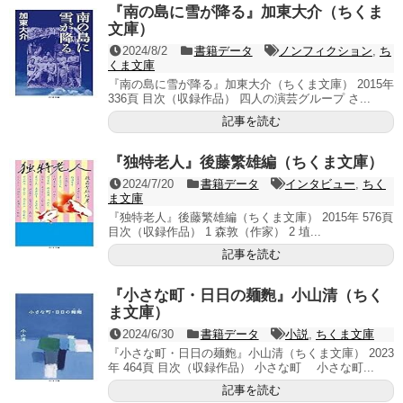
『南の島に雪が降る』加東大介（ちくま
文庫）
2024/8/2
書籍データ
ノンフィクション
,
ち
くま文庫
『南の島に雪が降る』加東大介（ちくま文庫） 2015年
336頁 目次（収録作品） 四人の演芸グループ さ...
記事を読む
『独特老人』後藤繁雄編（ちくま文庫）
2024/7/20
書籍データ
インタビュー
,
ちく
ま文庫
『独特老人』後藤繁雄編（ちくま文庫） 2015年 576頁
目次（収録作品） 1 森敦（作家） 2 埴...
記事を読む
『小さな町・日日の麺麭』小山清（ちく
ま文庫）
2024/6/30
書籍データ
小説
,
ちくま文庫
『小さな町・日日の麺麭』小山清（ちくま文庫） 2023
年 464頁 目次（収録作品） 小さな町 小さな町...
記事を読む