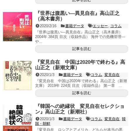
『世界は腹黒い―異見自在』高山正之
（高木書房）
2020/2/16
書籍データ
エッセー
,
コラム
『世界は腹黒い―異見自在』高山正之（高木書房）
2004年 384頁 目次（収録作品） 海外での危機管理―
や...
記事を読む
『変見自在 中国は2020年で終わる』高
山正之（新潮文庫）
2020/1/3
書籍データ
コラム
,
変見自在
『変見自在 中国は2020年で終わる』高山正之（新潮
文庫） 2019年 224頁 目次（収録作品） 第一章 ...
記事を読む
『韓国への絶縁状 変見自在セレクショ
ン』高山正之（新潮社）
2020/1/3
書籍データ
コラム
,
変見自在
,
韓
国・朝鮮
『変見自在 ロシアとアメリカ、どちらが本当の悪