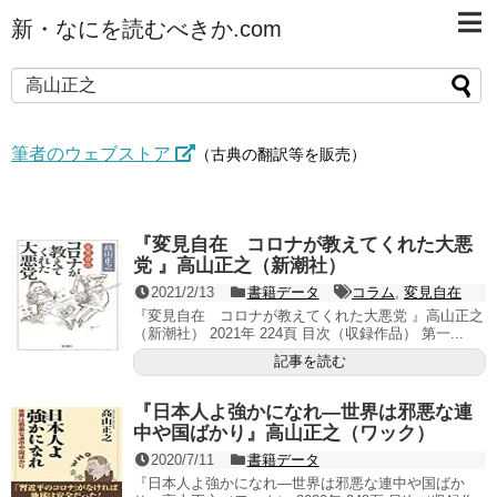
新・なにを読むべきか.com
筆者のウェブストア
（古典の翻訳等を販売）
『変見自在 コロナが教えてくれた大悪
党 』高山正之（新潮社）
2021/2/13
書籍データ
コラム
,
変見自在
『変見自在 コロナが教えてくれた大悪党 』高山正之
（新潮社） 2021年 224頁 目次（収録作品） 第一...
記事を読む
『日本人よ強かになれ―世界は邪悪な連
中や国ばかり』高山正之（ワック）
2020/7/11
書籍データ
『日本人よ強かになれ―世界は邪悪な連中や国ばか