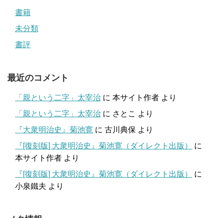
書籍
未分類
書評
最近のコメント
「親という二字」太宰治
に
本サイト作者
より
「親という二字」太宰治
に
さとこ
より
『大衆明治史』菊池寛
に
古川典保
より
『[復刻版] 大衆明治史』菊池寛（ダイレクト出版）
に
本サイト作者
より
『[復刻版] 大衆明治史』菊池寛（ダイレクト出版）
に
小泉鐵夫
より