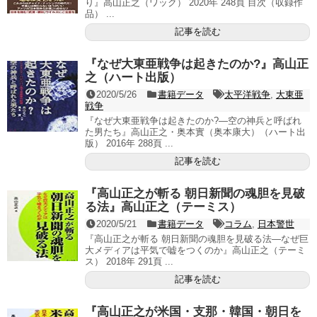
り』高山正之（ワック） 2020年 248頁 目次（収録作
品） ...
記事を読む
『なぜ大東亜戦争は起きたのか?』高山正
之（ハート出版）
2020/5/26
書籍データ
太平洋戦争
,
大東亜
戦争
『なぜ大東亜戦争は起きたのか?―空の神兵と呼ばれ
た男たち』高山正之・奥本實（奥本康大）（ハート出
版） 2016年 288頁 ...
記事を読む
『高山正之が斬る 朝日新聞の魂胆を見破
る法』高山正之（テーミス）
2020/5/21
書籍データ
コラム
,
日本警世
『高山正之が斬る 朝日新聞の魂胆を見破る法―なぜ巨
大メディアは平気で嘘をつくのか』高山正之（テーミ
ス） 2018年 291頁 ...
記事を読む
『高山正之が米国・支那・韓国・朝日を