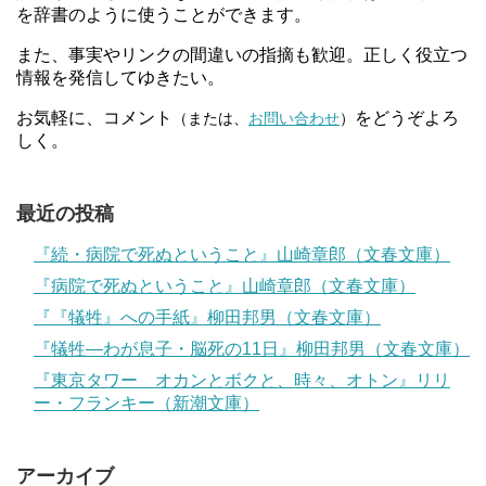
を辞書のように使うことができます。
また、事実やリンクの間違いの指摘も歓迎。正しく役立つ
情報を発信してゆきたい。
お気軽に、コメント
をどうぞよろ
（または、
お問い合わせ
）
しく。
最近の投稿
『続・病院で死ぬということ』山崎章郎（文春文庫）
『病院で死ぬということ』山崎章郎（文春文庫）
『『犠牲』への手紙』柳田邦男（文春文庫）
『犠牲―わが息子・脳死の11日』柳田邦男（文春文庫）
『東京タワー オカンとボクと、時々、オトン』リリ
ー・フランキー（新潮文庫）
アーカイブ