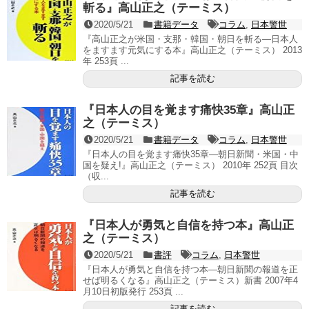
斬る』高山正之（テーミス）
2020/5/21
書籍データ
コラム
,
日本警世
『高山正之が米国・支那・韓国・朝日を斬る―日本人
をますます元気にする本』高山正之（テーミス） 2013
年 253頁 ...
記事を読む
『日本人の目を覚ます痛快35章』高山正
之（テーミス）
2020/5/21
書籍データ
コラム
,
日本警世
『日本人の目を覚ます痛快35章―朝日新聞・米国・中
国を疑え!』高山正之（テーミス） 2010年 252頁 目次
（収...
記事を読む
『日本人が勇気と自信を持つ本』高山正
之（テーミス）
2020/5/21
書評
コラム
,
日本警世
『日本人が勇気と自信を持つ本―朝日新聞の報道を正
せば明るくなる』高山正之（テーミス）新書 2007年4
月10日初版発行 253頁 ...
記事を読む