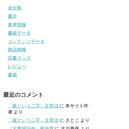
未分類
書評
参考情報
書籍データ
コンテンツデータ
商品情報
読書グッズ
レビュー
書籍
最近のコメント
「親という二字」太宰治
に
本サイト作
者
より
「親という二字」太宰治
に
さとこ
より
『大衆明治史』菊池寛
に
古川典保
より