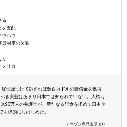
せる
カを支配
ノウハウ
審員制度の欠陥
えり
アメリカ
 屁理屈つけて訴えれば数百万ドルの賠償金を獲得
るべき実態はあまり日本では知られていない。人権万
米90万人の弁護士が、新たなる餌食を求めて日本企
までも標的にしはじめた。
アマゾン商品説明より