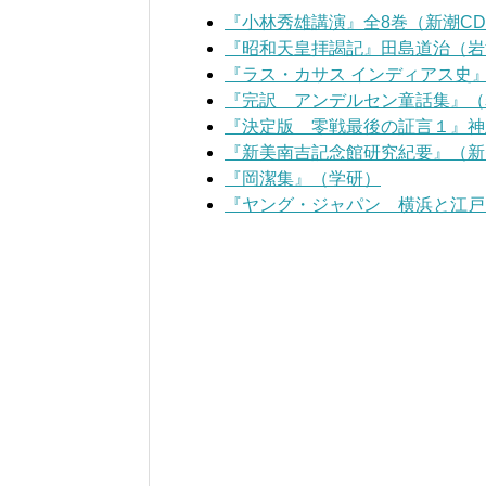
『小林秀雄講演』全8巻（新潮C
『昭和天皇拝謁記』田島道治（岩
『ラス・カサス インディアス史
『完訳 アンデルセン童話集』（
『決定版 零戦最後の証言１』神
『新美南吉記念館研究紀要』（新
『岡潔集』（学研）
『ヤング・ジャパン 横浜と江戸』