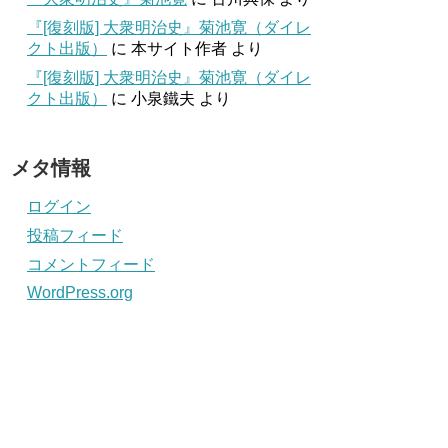
『[復刻版] 大衆明治史』菊池寛（ダイレ
クト出版）
に
本サイト作者
より
『[復刻版] 大衆明治史』菊池寛（ダイレ
クト出版）
に
小泉鐵夫
より
メタ情報
ログイン
投稿フィード
コメントフィード
WordPress.org