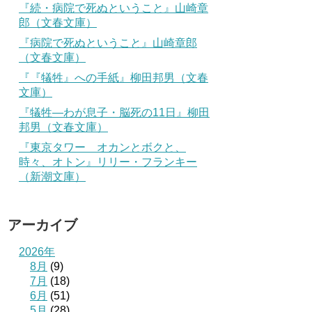
『続・病院で死ぬということ』山崎章
郎（文春文庫）
『病院で死ぬということ』山崎章郎
（文春文庫）
『『犠牲』への手紙』柳田邦男（文春
文庫）
『犠牲―わが息子・脳死の11日』柳田
邦男（文春文庫）
『東京タワー オカンとボクと、
時々、オトン』リリー・フランキー
（新潮文庫）
アーカイブ
2026年
8月
(9)
7月
(18)
6月
(51)
5月
(28)