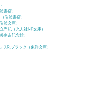
D）
波書店）
』（岩波書店）
岩波文庫）
立尚紀（光人社NF文庫）
美南吉記念館）
J.R.ブラック（東洋文庫）