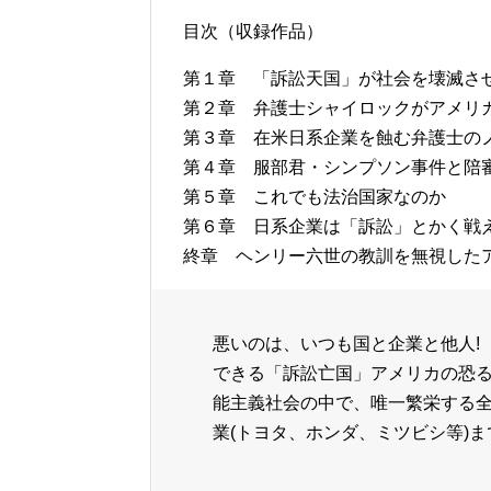
目次（収録作品）
第１章 「訴訟天国」が社会を壊滅さ
第２章 弁護士シャイロックがアメリ
第３章 在米日系企業を蝕む弁護士の
第４章 服部君・シンプソン事件と陪
第５章 これでも法治国家なのか
第６章 日系企業は「訴訟」とかく戦
終章 ヘンリー六世の教訓を無視した
悪いのは、いつも国と企業と他人!
できる「訴訟亡国」アメリカの恐
能主義社会の中で、唯一繁栄する全
業(トヨタ、ホンダ、ミツビシ等)