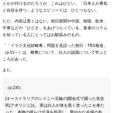
とかが付けるのだろうが、これはひどい。「日本人が勇気
と自信を持つ」ようなエピソードは、ひとつもない。
ただ、内容は悪くはない。朝日新聞や中国、韓国、欧米、
中東などの「ひどさ」をあげつらっている。著者のコラム
を知っている人にとってはお馴染みのもの。
「「イラク文化財略奪」問題を見誤った朝日・TBS報道」
（p.51～）は、略奪について、白人の認識について学ぶと
ころがあった。
また、
（p.230）
[オーストラリアのシドニー五輪の]開会式で踊った先住
民[アボリジニ]も、実は白人が体を黒く塗ったニセ者だ
った。本物の彼らは出演を拒否し、華やかな会場の外