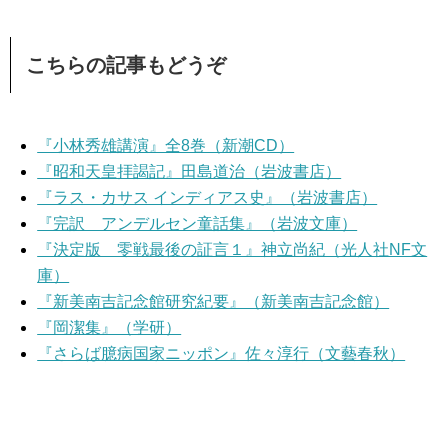
こちらの記事もどうぞ
『小林秀雄講演』全8巻（新潮CD）
『昭和天皇拝謁記』田島道治（岩波書店）
『ラス・カサス インディアス史』（岩波書店）
『完訳 アンデルセン童話集』（岩波文庫）
『決定版 零戦最後の証言１』神立尚紀（光人社NF文
庫）
『新美南吉記念館研究紀要』（新美南吉記念館）
『岡潔集』（学研）
『さらば臆病国家ニッポン』佐々淳行（文藝春秋）