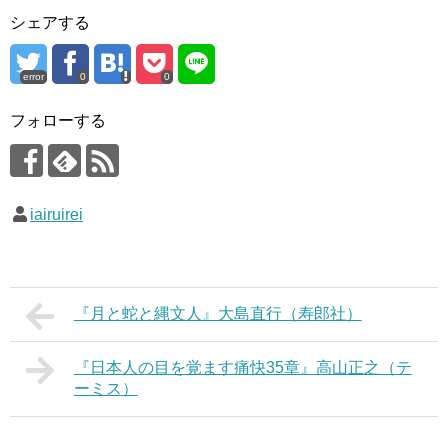
シェアする
error
0
0
フォローする
iairuirei
『月と蛇と縄文人』大島直行（寿郎社）
『日本人の目を覚ます痛快35章』高山正之（テ
ーミス）