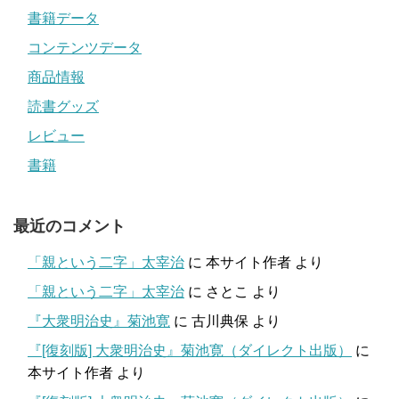
書籍データ
コンテンツデータ
商品情報
読書グッズ
レビュー
書籍
最近のコメント
「親という二字」太宰治
に
本サイト作者
より
「親という二字」太宰治
に
さとこ
より
『大衆明治史』菊池寛
に
古川典保
より
『[復刻版] 大衆明治史』菊池寛（ダイレクト出版）
に
本サイト作者
より