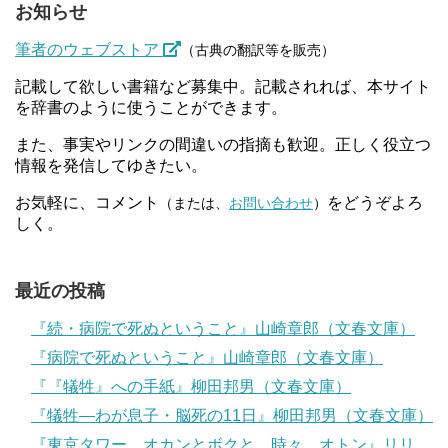
お知らせ
筆者のウェブストア
（古典の翻訳等を販売）
記載して欲しい書籍など募集中。記載されれば、本サイト
を辞書のように使うことができます。
また、事実やリンクの間違いの指摘も歓迎。正しく役立つ
情報を発信してゆきたい。
お気軽に、コメント
をどうぞよろ
（または、
お問い合わせ
）
しく。
最近の投稿
『続・病院で死ぬということ』山崎章郎（文春文庫）
『病院で死ぬということ』山崎章郎（文春文庫）
『『犠牲』への手紙』柳田邦男（文春文庫）
『犠牲―わが息子・脳死の11日』柳田邦男（文春文庫）
『東京タワー オカンとボクと、時々、オトン』リリ