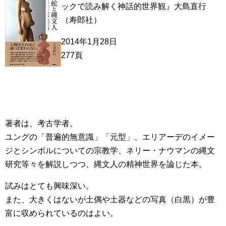
ックで読み解く神話的世界観』大島直行
（寿郎社）
2014年1月28日
277頁
著者は、考古学者。
ユングの「普遍的無意識」「元型」、エリアーデのイメー
ジとシンボルについての宗教学、ネリー・ナウマンの縄文
研究等々を解説しつつ、縄文人の精神世界を論じた本。
試みはとても興味深い。
また、大きくはないが土偶や土器などの写真（白黒）が豊
富に収められているのはよい。