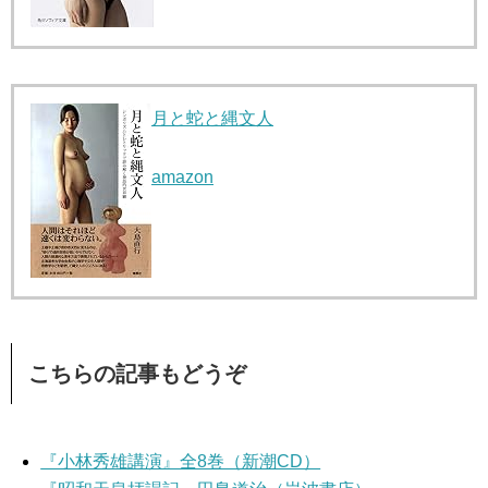
月と蛇と縄文人
amazon
こちらの記事もどうぞ
『小林秀雄講演』全8巻（新潮CD）