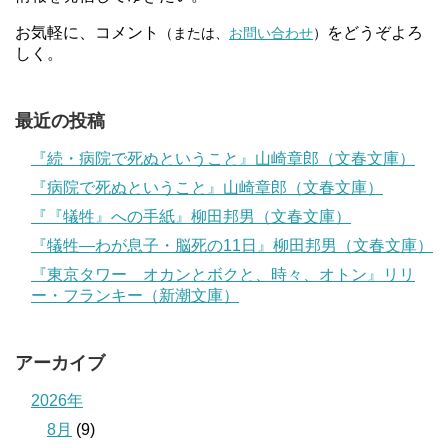
お気軽に、コメント
をどうぞよろ
（または、
お問い合わせ
）
しく。
最近の投稿
『続・病院で死ぬということ』山崎章郎（文春文庫）
『病院で死ぬということ』山崎章郎（文春文庫）
『『犠牲』への手紙』柳田邦男（文春文庫）
『犠牲―わが息子・脳死の11日』柳田邦男（文春文庫）
『東京タワー オカンとボクと、時々、オトン』リリ
ー・フランキー（新潮文庫）
アーカイブ
2026年
8月
(9)