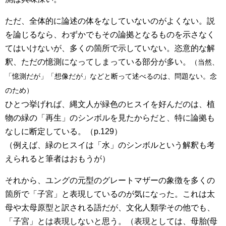
ただ、全体的に論述の体をなしていないのがよくない。説
を論じるなら、わずかでもその論拠となるものを示さなく
てはいけないが、多くの箇所で示していない。恣意的な解
釈、ただの憶測になってしまっている部分が多い。
（当然、
「憶測だが」「想像だが」などと断って述べるのは、問題ない。念
のため）
ひとつ挙げれば、縄文人が緑色のヒスイを好んだのは、植
物の緑の「再生」のシンボルを見たからだと、特に論拠も
なしに断定している。（p.129）
（例えば、緑のヒスイは「水」のシンボルという解釈も考
えられると筆者はおもうが）
それから、ユングの元型のグレートマザーの象徴を多くの
箇所で「子宮」と表現しているのが気になった。これは太
母や太母原型と訳される語だが、文化人類学その他でも、
「子宮」とは表現しないと思う。（表現としては、母胎(母