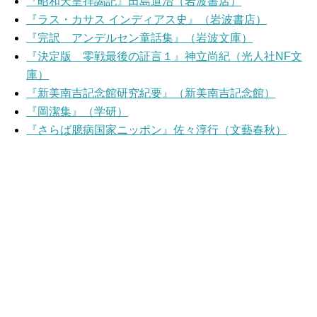
『昭和天皇拝謁記』田島道治（岩波書店）
『ラス・カサス インディアス史』（岩波書店）
『完訳 アンデルセン童話集』（岩波文庫）
『決定版 零戦最後の証言１』神立尚紀（光人社NF文
庫）
『新美南吉記念館研究紀要』（新美南吉記念館）
『岡潔集』（学研）
『さらば臆病国家ニッポン』佐々淳行（文藝春秋）