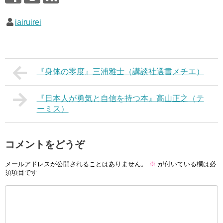
iairuirei
『身体の零度』三浦雅士（講談社選書メチエ）
『日本人が勇気と自信を持つ本』高山正之（テ
ーミス）
コメントをどうぞ
メールアドレスが公開されることはありません。
※
が付いている欄は必
須項目です