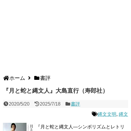
ホーム
書評
『月と蛇と縄文人』大島直行（寿郎社）
2020/5/20
2025/7/18
書評
縄文文明
,
縄文
『月と蛇と縄文人―シンボリズムとレトリ