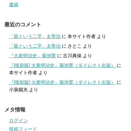
書籍
最近のコメント
「親という二字」太宰治
に
本サイト作者
より
「親という二字」太宰治
に
さとこ
より
『大衆明治史』菊池寛
に
古川典保
より
『[復刻版] 大衆明治史』菊池寛（ダイレクト出版）
に
本サイト作者
より
『[復刻版] 大衆明治史』菊池寛（ダイレクト出版）
に
小泉鐵夫
より
メタ情報
ログイン
投稿フィード