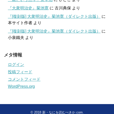
『大衆明治史』菊池寛
に
古川典保
より
『[復刻版] 大衆明治史』菊池寛（ダイレクト出版）
に
本サイト作者
より
『[復刻版] 大衆明治史』菊池寛（ダイレクト出版）
に
小泉鐵夫
より
メタ情報
ログイン
投稿フィード
コメントフィード
WordPress.org
© 2018
新・なにを読むべきか.com
.