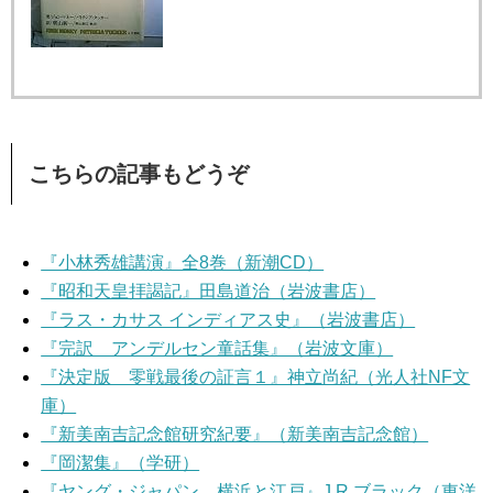
こちらの記事もどうぞ
『小林秀雄講演』全8巻（新潮CD）
『昭和天皇拝謁記』田島道治（岩波書店）
『ラス・カサス インディアス史』（岩波書店）
『完訳 アンデルセン童話集』（岩波文庫）
『決定版 零戦最後の証言１』神立尚紀（光人社NF文
庫）
『新美南吉記念館研究紀要』（新美南吉記念館）
『岡潔集』（学研）
『ヤング・ジャパン 横浜と江戸』J.R.ブラック（東洋