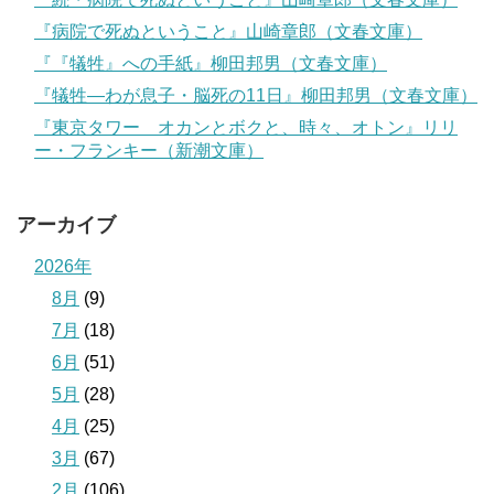
『病院で死ぬということ』山崎章郎（文春文庫）
『『犠牲』への手紙』柳田邦男（文春文庫）
『犠牲―わが息子・脳死の11日』柳田邦男（文春文庫）
『東京タワー オカンとボクと、時々、オトン』リリ
ー・フランキー（新潮文庫）
アーカイブ
2026年
8月
(9)
7月
(18)
6月
(51)
5月
(28)
4月
(25)
3月
(67)
2月
(106)