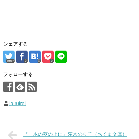
シェアする
error
0
0
フォローする
iairuirei
『一本の茎の上に』茨木のり子（ちくま文庫）