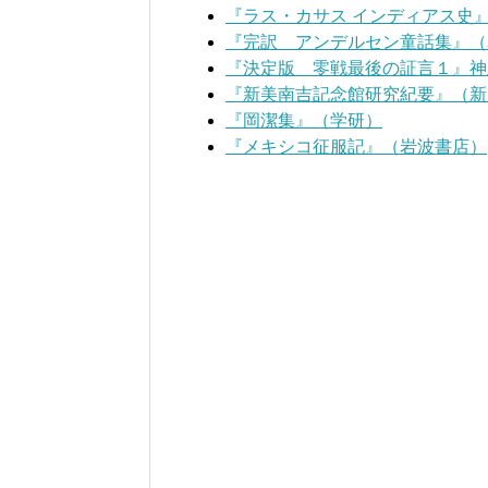
『ラス・カサス インディアス史
『完訳 アンデルセン童話集』（
『決定版 零戦最後の証言１』神
『新美南吉記念館研究紀要』（新
『岡潔集』（学研）
『メキシコ征服記』（岩波書店）