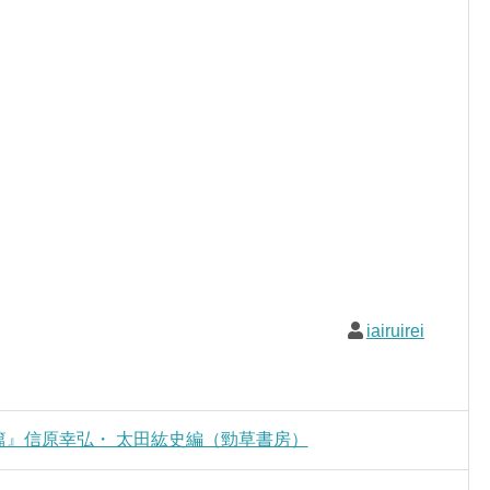
iairuirei
篇』信原幸弘・ 太田紘史編（勁草書房）