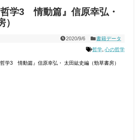
の哲学3 情動篇』信原幸弘・
房）
2020/9/6
書籍データ
哲学
,
心の哲学
の哲学3 情動篇』信原幸弘・ 太田紘史編（勁草書房）