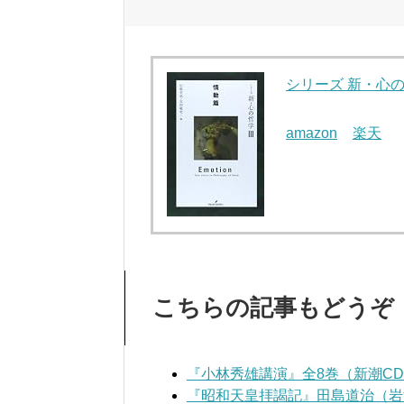
シリーズ 新・心の哲
amazon
楽天
こちらの記事もどうぞ
『小林秀雄講演』全8巻（新潮C
『昭和天皇拝謁記』田島道治（岩