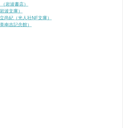
』（岩波書店）
岩波文庫）
立尚紀（光人社NF文庫）
美南吉記念館）