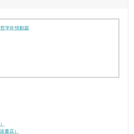
学III 情動篇
D）
波書店）