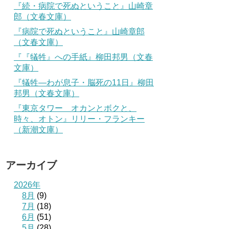
『続・病院で死ぬということ』山崎章
郎（文春文庫）
『病院で死ぬということ』山崎章郎
（文春文庫）
『『犠牲』への手紙』柳田邦男（文春
文庫）
『犠牲―わが息子・脳死の11日』柳田
邦男（文春文庫）
『東京タワー オカンとボクと、
時々、オトン』リリー・フランキー
（新潮文庫）
アーカイブ
2026年
8月
(9)
7月
(18)
6月
(51)
5月
(28)