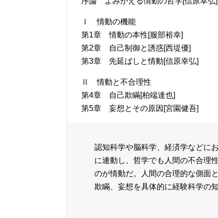
序論 よみがえる情動の哲学[信原幸弘]
Ⅰ 情動の機能
第1章 情動の本性[服部裕幸]
第2章 自己制御と誘惑[西堤優]
第3章 先延ばしと情動[信原幸弘]
Ⅱ 情動と不合理性
第4章 自己欺瞞[柏端達也]
第5章 妄想とその原因[宮園健吾]
認知科学や脳科学、経済学などに
に連動し、哲学でも人間の不合理
のが情動だ。人間の合理的な側面
欺瞞、妄想を具体的に経験科学の