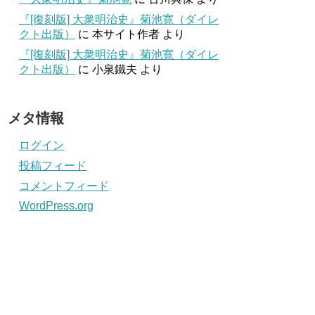
『[復刻版] 大衆明治史』菊池寛（ダイレ
クト出版）
に
本サイト作者
より
『[復刻版] 大衆明治史』菊池寛（ダイレ
クト出版）
に
小泉鐵夫
より
メタ情報
ログイン
投稿フィード
コメントフィード
WordPress.org