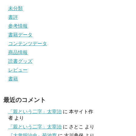
未分類
書評
参考情報
書籍データ
コンテンツデータ
商品情報
読書グッズ
レビュー
書籍
最近のコメント
「親という二字」太宰治
に
本サイト作
者
より
「親という二字」太宰治
に
さとこ
より
『大衆明治史』菊池寛
に
古川典保
より