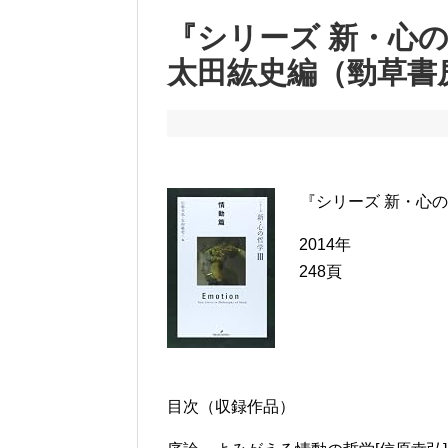
『シリーズ 新・心
太田紘史編（勁草書
『シリーズ 新・心
2014年
248頁
目次（収録作品）