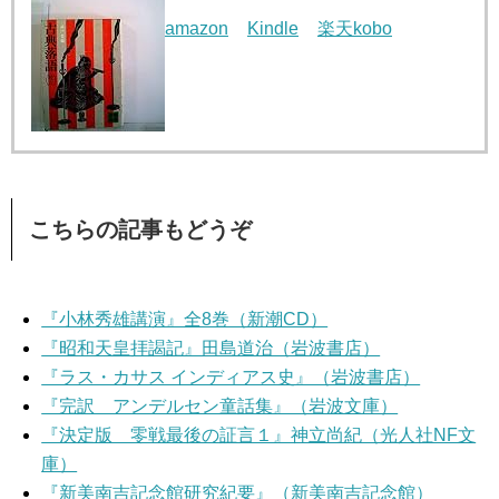
amazon
Kindle
楽天kobo
こちらの記事もどうぞ
『小林秀雄講演』全8巻（新潮CD）
『昭和天皇拝謁記』田島道治（岩波書店）
『ラス・カサス インディアス史』（岩波書店）
『完訳 アンデルセン童話集』（岩波文庫）
『決定版 零戦最後の証言１』神立尚紀（光人社NF文
庫）
『新美南吉記念館研究紀要』（新美南吉記念館）