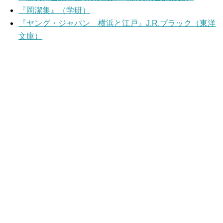
『岡潔集』（学研）
『ヤング・ジャパン 横浜と江戸』J.R.ブラック（東洋
文庫）