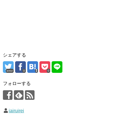
シェアする
error
0
0
フォローする
iairuirei