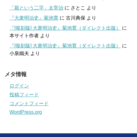
「親という二字」太宰治
に
さとこ
より
『大衆明治史』菊池寛
に
古川典保
より
『[復刻版] 大衆明治史』菊池寛（ダイレクト出版）
に
本サイト作者
より
『[復刻版] 大衆明治史』菊池寛（ダイレクト出版）
に
小泉鐵夫
より
メタ情報
ログイン
投稿フィード
コメントフィード
WordPress.org