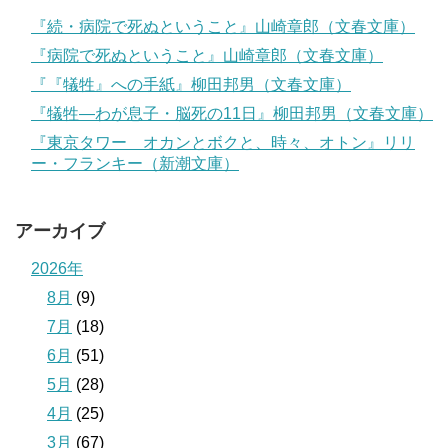
『続・病院で死ぬということ』山崎章郎（文春文庫）
『病院で死ぬということ』山崎章郎（文春文庫）
『『犠牲』への手紙』柳田邦男（文春文庫）
『犠牲―わが息子・脳死の11日』柳田邦男（文春文庫）
『東京タワー オカンとボクと、時々、オトン』リリ
ー・フランキー（新潮文庫）
アーカイブ
2026年
8月
(9)
7月
(18)
6月
(51)
5月
(28)
4月
(25)
3月
(67)