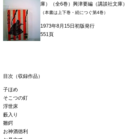
庫）（全6巻）興津要編（講談社文庫）
（本書は上下巻・続につぐ第4巻）
1973年8月15日初版発行
551頁
目次（収録作品）
子ほめ
そこつの釘
浮世床
藪入り
雛鍔
お神酒徳利