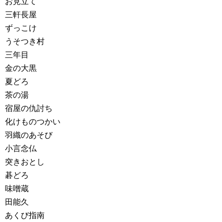
お見立て
三軒長屋
ずっこけ
うそつき村
三年目
金の大黒
夏どろ
茶の湯
宿屋の仇討ち
化けものつかい
羽織のあそび
小言念仏
突きおとし
碁どろ
味噌蔵
田能久
あくび指南