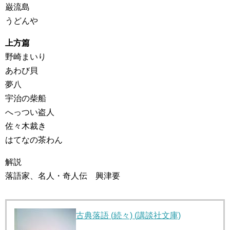
巌流島
うどんや
上方篇
野崎まいり
あわび貝
夢八
宇治の柴船
へっつい盗人
佐々木裁き
はてなの茶わん
解説
落語家、名人・奇人伝 興津要
古典落語 (続々) (講談社文庫)