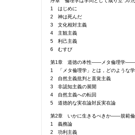
序章 倫理学は学問として成り立つの
1 はじめに
2 神は死んだ
3 文化相対主義
4 主観主義
5 利己主義
6 むすび
第1章 道徳の本性――メタ倫理学――
1 「メタ倫理学」とは，どのような
2 自然主義批判と直覚主義
3 非認知主義の展開
4 自然主義への転回
5 道徳的な実在論対反実在論
第2章 いかに生きるべきか――規範
1 義務論
2 功利主義