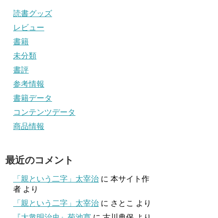
読書グッズ
レビュー
書籍
未分類
書評
参考情報
書籍データ
コンテンツデータ
商品情報
最近のコメント
「親という二字」太宰治
に
本サイト作
者
より
「親という二字」太宰治
に
さとこ
より
『大衆明治史』菊池寛
に
古川典保
より