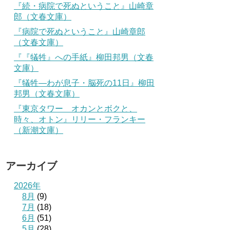
『続・病院で死ぬということ』山崎章
郎（文春文庫）
『病院で死ぬということ』山崎章郎
（文春文庫）
『『犠牲』への手紙』柳田邦男（文春
文庫）
『犠牲―わが息子・脳死の11日』柳田
邦男（文春文庫）
『東京タワー オカンとボクと、
時々、オトン』リリー・フランキー
（新潮文庫）
アーカイブ
2026年
8月
(9)
7月
(18)
6月
(51)
5月
(28)