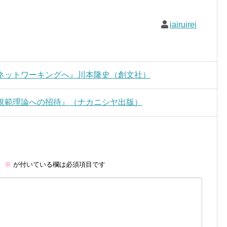
iairuirei
ネットワーキングへ』川本隆史（創文社）
規範理論への招待』（ナカニシヤ出版）
。
※
が付いている欄は必須項目です