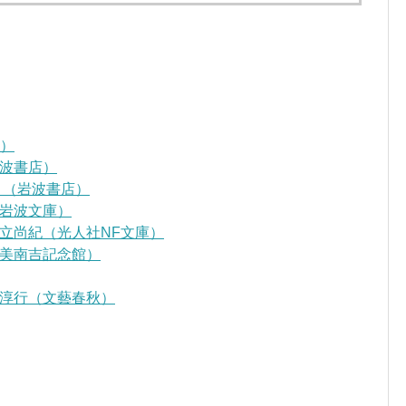
D）
波書店）
』（岩波書店）
岩波文庫）
立尚紀（光人社NF文庫）
美南吉記念館）
淳行（文藝春秋）