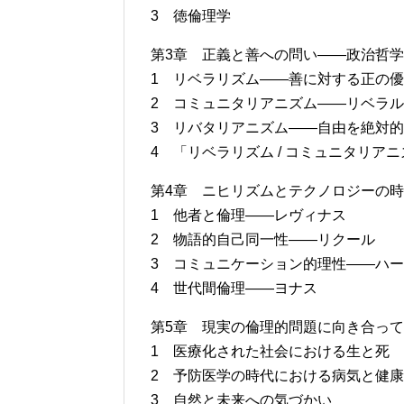
3 徳倫理学
第3章 正義と善への問い――政治哲
1 リベラリズム――善に対する正の
2 コミュニタリアニズム――リベラル 
3 リバタリアニズム――自由を絶対
4 「リベラリズム / コミュニタリア
第4章 ニヒリズムとテクノロジーの
1 他者と倫理――レヴィナス
2 物語的自己同一性――リクール
3 コミュニケーション的理性――ハ
4 世代間倫理――ヨナス
第5章 現実の倫理的問題に向き合っ
1 医療化された社会における生と死
2 予防医学の時代における病気と健康
3 自然と未来への気づかい