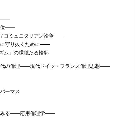
学――
優位――
/ コミュニタリアン論争――
的に守り抜くために――
ニズム」の朦朧たる輪郭
時代の倫理――現代ドイツ・フランス倫理思想――
ーバーマス
てみる――応用倫理学――