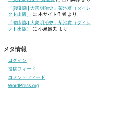
『[復刻版] 大衆明治史』菊池寛（ダイレ
クト出版）
に
本サイト作者
より
『[復刻版] 大衆明治史』菊池寛（ダイレ
クト出版）
に
小泉鐵夫
より
メタ情報
ログイン
投稿フィード
コメントフィード
WordPress.org