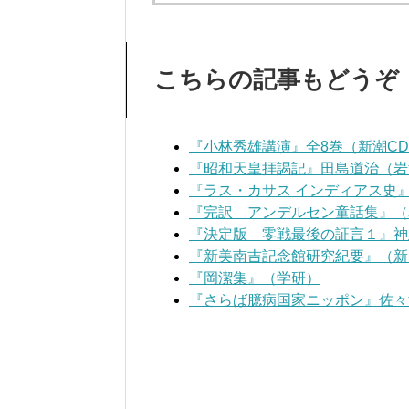
こちらの記事もどうぞ
『小林秀雄講演』全8巻（新潮C
『昭和天皇拝謁記』田島道治（岩
『ラス・カサス インディアス史
『完訳 アンデルセン童話集』（
『決定版 零戦最後の証言１』神
『新美南吉記念館研究紀要』（新
『岡潔集』（学研）
『さらば臆病国家ニッポン』佐々