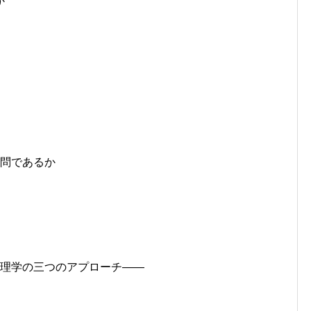
か
学問であるか
倫理学の三つのアプローチ――