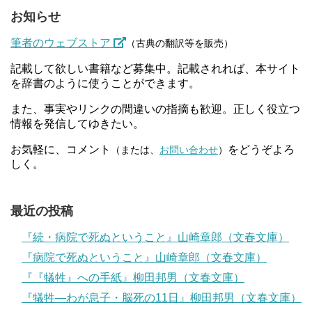
お知らせ
筆者のウェブストア
（古典の翻訳等を販売）
記載して欲しい書籍など募集中。記載されれば、本サイト
を辞書のように使うことができます。
また、事実やリンクの間違いの指摘も歓迎。正しく役立つ
情報を発信してゆきたい。
お気軽に、コメント
をどうぞよろ
（または、
お問い合わせ
）
しく。
最近の投稿
『続・病院で死ぬということ』山崎章郎（文春文庫）
『病院で死ぬということ』山崎章郎（文春文庫）
『『犠牲』への手紙』柳田邦男（文春文庫）
『犠牲―わが息子・脳死の11日』柳田邦男（文春文庫）