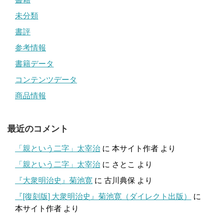
未分類
書評
参考情報
書籍データ
コンテンツデータ
商品情報
最近のコメント
「親という二字」太宰治
に
本サイト作者
より
「親という二字」太宰治
に
さとこ
より
『大衆明治史』菊池寛
に
古川典保
より
『[復刻版] 大衆明治史』菊池寛（ダイレクト出版）
に
本サイト作者
より