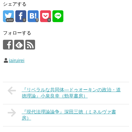
シェアする
error
0
0
フォローする
iairuirei
『リベラルな共同体―ドゥオーキンの政治・道
徳理論』小泉良幸（勁草書房）
『現代法理論論争』深田三徳（ミネルヴァ書
房）