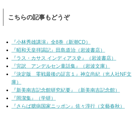
こちらの記事もどうぞ
『小林秀雄講演』全8巻（新潮CD）
『昭和天皇拝謁記』田島道治（岩波書店）
『ラス・カサス インディアス史』（岩波書店）
『完訳 アンデルセン童話集』（岩波文庫）
『決定版 零戦最後の証言１』神立尚紀（光人社NF文
庫）
『新美南吉記念館研究紀要』（新美南吉記念館）
『岡潔集』（学研）
『さらば臆病国家ニッポン』佐々淳行（文藝春秋）