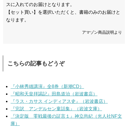
スに入れてのお届けとなります。
【セット買い】を選択いただくと、書籍のみのお届けと
なります。
アマゾン商品説明より
こちらの記事もどうぞ
『小林秀雄講演』全8巻（新潮CD）
『昭和天皇拝謁記』田島道治（岩波書店）
『ラス・カサス インディアス史』（岩波書店）
『完訳 アンデルセン童話集』（岩波文庫）
『決定版 零戦最後の証言１』神立尚紀（光人社NF文
庫）