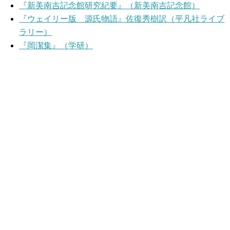
『新美南吉記念館研究紀要』（新美南吉記念館）
『ウェイリー版 源氏物語』佐復秀樹訳（平凡社ライブ
ラリー）
『岡潔集』（学研）