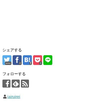
シェアする
error
0
0
フォローする
iairuirei