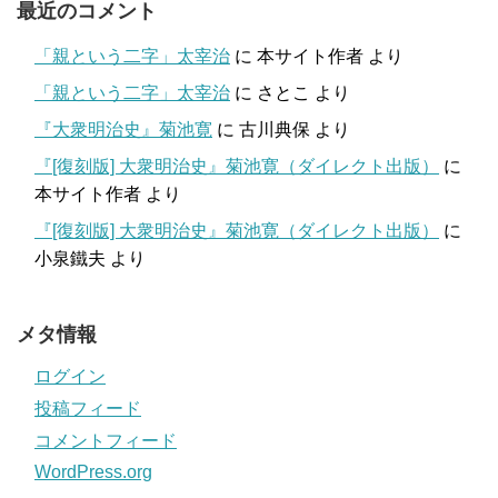
最近のコメント
「親という二字」太宰治
に
本サイト作者
より
「親という二字」太宰治
に
さとこ
より
『大衆明治史』菊池寛
に
古川典保
より
『[復刻版] 大衆明治史』菊池寛（ダイレクト出版）
に
本サイト作者
より
『[復刻版] 大衆明治史』菊池寛（ダイレクト出版）
に
小泉鐵夫
より
メタ情報
ログイン
投稿フィード
コメントフィード
WordPress.org