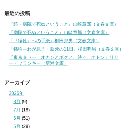
最近の投稿
『続・病院で死ぬということ』山崎章郎（文春文庫）
『病院で死ぬということ』山崎章郎（文春文庫）
『『犠牲』への手紙』柳田邦男（文春文庫）
『犠牲―わが息子・脳死の11日』柳田邦男（文春文庫）
『東京タワー オカンとボクと、時々、オトン』リリ
ー・フランキー（新潮文庫）
アーカイブ
2026年
8月
(9)
7月
(18)
6月
(51)
5月
(28)