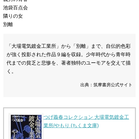
池袋百点会
隣りの女
別離
「大場電気鍍金工業所」から「別離」まで、自伝的色彩
が強く投影された作品９編を収録。少年時代から青年時
代までの貧乏と悲惨を、著者独特のユーモアを交えて描
く。
出典：筑摩書房公式サイト
つげ義春コレクション 大場電気鍍金工
業所/やもり (ちくま文庫)