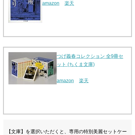
amazon
楽天
つげ義春コレクション 全9冊セ
ット (ちくま文庫)
amazon
楽天
【文庫】を選択いただくと、専用の特別美麗セットケー