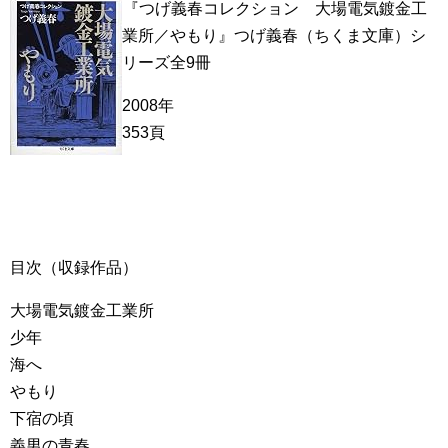
『つげ義春コレクション 大場電気鍍金工
業所／やもり』つげ義春（ちくま文庫）シ
リーズ全9冊
2008年
353頁
目次（収録作品）
大場電気鍍金工業所
少年
海へ
やもり
下宿の頃
義男の青春