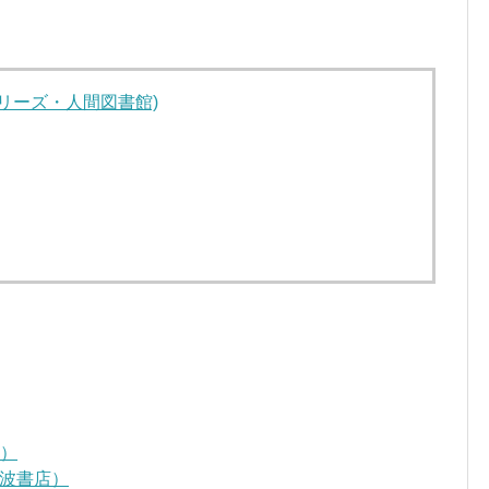
(シリーズ・人間図書館)
D）
波書店）