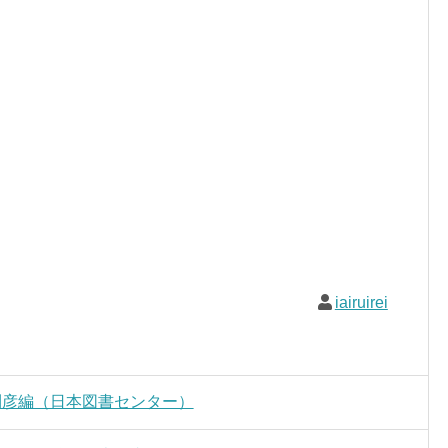
iairuirei
利彦編（日本図書センター）