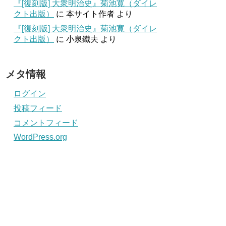
『[復刻版] 大衆明治史』菊池寛（ダイレ
クト出版）
に
本サイト作者
より
『[復刻版] 大衆明治史』菊池寛（ダイレ
クト出版）
に
小泉鐵夫
より
メタ情報
ログイン
投稿フィード
コメントフィード
WordPress.org