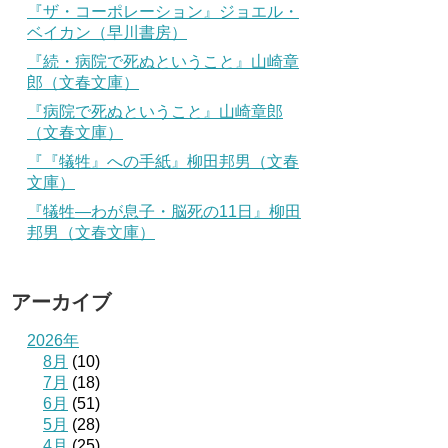
『ザ・コーポレーション』ジョエル・
ベイカン（早川書房）
『続・病院で死ぬということ』山崎章
郎（文春文庫）
『病院で死ぬということ』山崎章郎
（文春文庫）
『『犠牲』への手紙』柳田邦男（文春
文庫）
『犠牲―わが息子・脳死の11日』柳田
邦男（文春文庫）
アーカイブ
2026年
8月
(10)
7月
(18)
6月
(51)
5月
(28)
4月
(25)