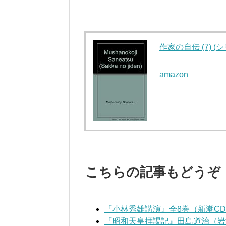
作家の自伝 (7) 
amazon
こちらの記事もどうぞ
『小林秀雄講演』全8巻（新潮C
『昭和天皇拝謁記』田島道治（岩