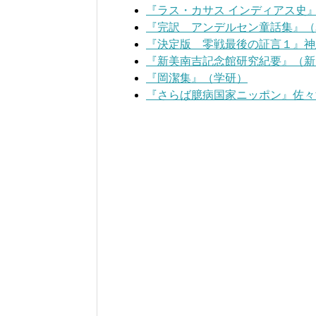
『ラス・カサス インディアス史
『完訳 アンデルセン童話集』（
『決定版 零戦最後の証言１』神
『新美南吉記念館研究紀要』（新
『岡潔集』（学研）
『さらば臆病国家ニッポン』佐々