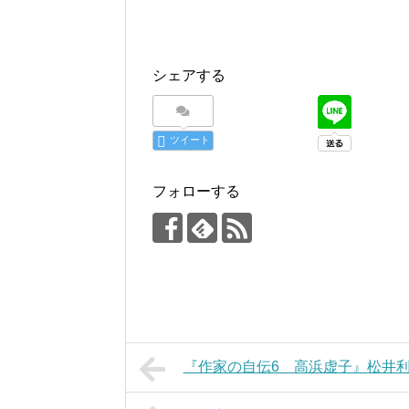
シェアする
ツイート
フォローする
『作家の自伝6 高浜虚子』松井