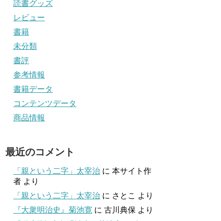
読書グッズ
レビュー
書籍
未分類
書評
参考情報
書籍データ
コンテンツデータ
商品情報
最近のコメント
「親という二字」太宰治
に
本サイト作
者
より
「親という二字」太宰治
に
さとこ
より
『大衆明治史』菊池寛
に
古川典保
より