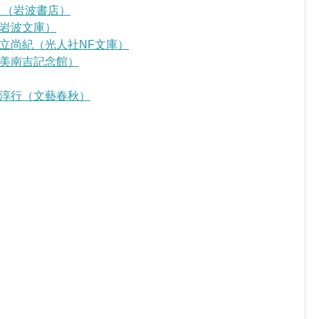
』（岩波書店）
岩波文庫）
立尚紀（光人社NF文庫）
美南吉記念館）
淳行（文藝春秋）