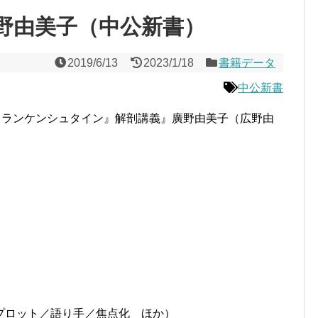
野由美子（中公新書）
2019/6/13
2023/1/18
書籍データ
中公新書
フランケンシュタイン』解剖講義』廣野由美子（広野由
プロット／語り手／焦点化 ほか）