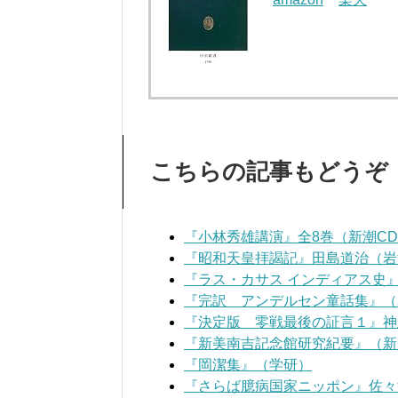
こちらの記事もどうぞ
『小林秀雄講演』全8巻（新潮C
『昭和天皇拝謁記』田島道治（岩
『ラス・カサス インディアス史
『完訳 アンデルセン童話集』（
『決定版 零戦最後の証言１』神
『新美南吉記念館研究紀要』（新
『岡潔集』（学研）
『さらば臆病国家ニッポン』佐々