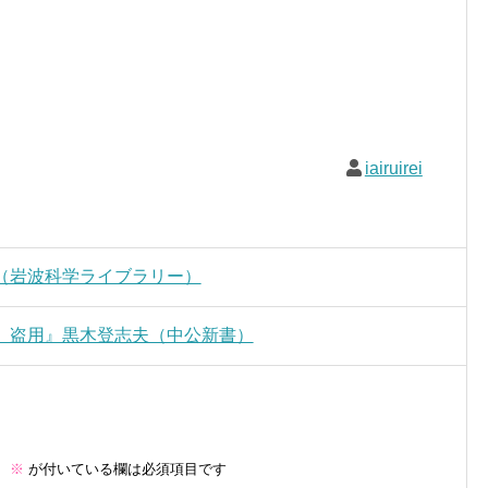
iairuirei
（岩波科学ライブラリー）
、盗用』黒木登志夫（中公新書）
。
※
が付いている欄は必須項目です