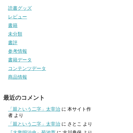
読書グッズ
レビュー
書籍
未分類
書評
参考情報
書籍データ
コンテンツデータ
商品情報
最近のコメント
「親という二字」太宰治
に
本サイト作
者
より
「親という二字」太宰治
に
さとこ
より
『大衆明治史』菊池寛
に
古川典保
より