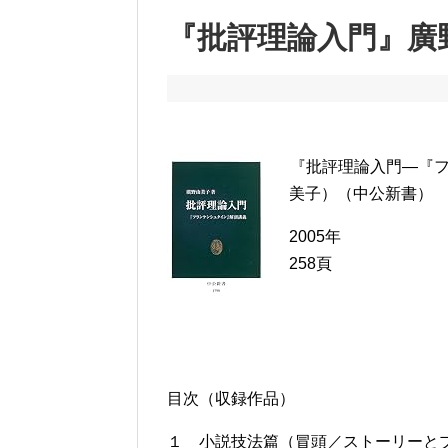
『批評理論入門』廣
『批評理論入門―『
美子）（中公新書）
2005年
258頁
目次（収録作品）
１ 小説技法篇（冒頭／ストーリーと