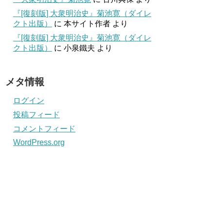
『[復刻版] 大衆明治史』菊池寛（ダイレ
クト出版）
に
本サイト作者
より
『[復刻版] 大衆明治史』菊池寛（ダイレ
クト出版）
に
小泉鐵夫
より
メタ情報
ログイン
投稿フィード
コメントフィード
WordPress.org