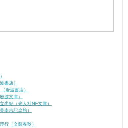
D）
波書店）
』（岩波書店）
岩波文庫）
立尚紀（光人社NF文庫）
美南吉記念館）
淳行（文藝春秋）