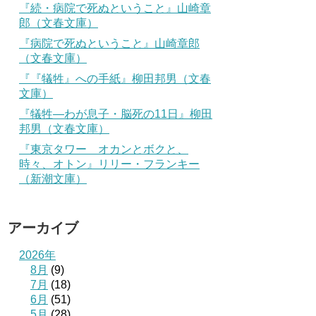
『続・病院で死ぬということ』山崎章
郎（文春文庫）
『病院で死ぬということ』山崎章郎
（文春文庫）
『『犠牲』への手紙』柳田邦男（文春
文庫）
『犠牲―わが息子・脳死の11日』柳田
邦男（文春文庫）
『東京タワー オカンとボクと、
時々、オトン』リリー・フランキー
（新潮文庫）
アーカイブ
2026年
8月
(9)
7月
(18)
6月
(51)
5月
(28)