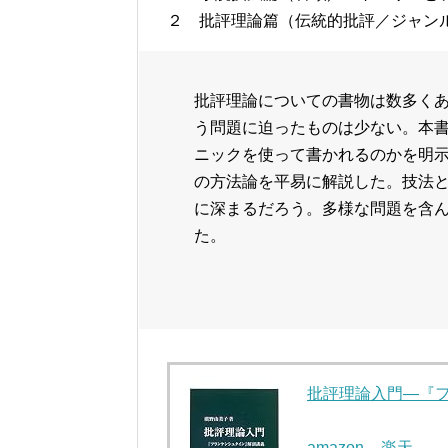
２ 批評理論篇（伝統的批評／ジャン
批評理論についての書物は数多く
う問題に迫ったものは少ない。本
ニックを使って書かれるのかを明
の方法論を平易に解説した。技法
に深まるだろう。多様な問題を含
た。
批評理論入門―『フ
amazon
楽天