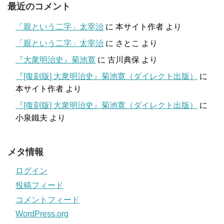
最近のコメント
「親という二字」太宰治
に
本サイト作者
より
「親という二字」太宰治
に
さとこ
より
『大衆明治史』菊池寛
に
古川典保
より
『[復刻版] 大衆明治史』菊池寛（ダイレクト出版）
に
本サイト作者
より
『[復刻版] 大衆明治史』菊池寛（ダイレクト出版）
に
小泉鐵夫
より
メタ情報
ログイン
投稿フィード
コメントフィード
WordPress.org