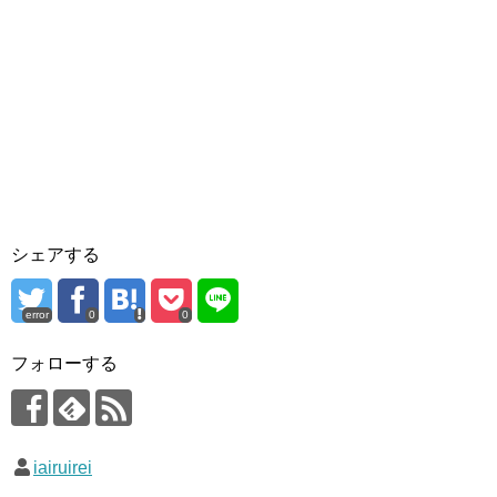
シェアする
error
0
0
フォローする
iairuirei