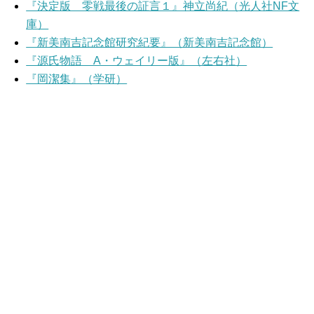
『決定版 零戦最後の証言１』神立尚紀（光人社NF文
庫）
『新美南吉記念館研究紀要』（新美南吉記念館）
『源氏物語 A・ウェイリー版』（左右社）
『岡潔集』（学研）