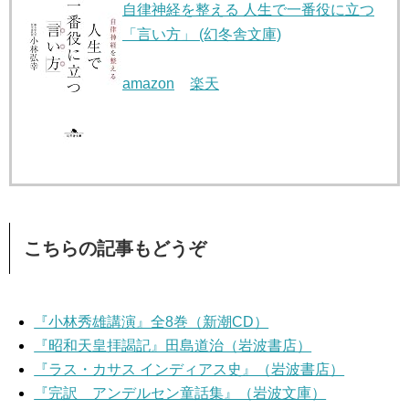
自律神経を整える 人生で一番役に立つ
「言い方」 (幻冬舎文庫)
amazon
楽天
こちらの記事もどうぞ
『小林秀雄講演』全8巻（新潮CD）
『昭和天皇拝謁記』田島道治（岩波書店）
『ラス・カサス インディアス史』（岩波書店）
『完訳 アンデルセン童話集』（岩波文庫）