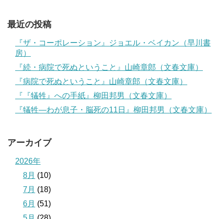
最近の投稿
『ザ・コーポレーション』ジョエル・ベイカン（早川書
房）
『続・病院で死ぬということ』山崎章郎（文春文庫）
『病院で死ぬということ』山崎章郎（文春文庫）
『『犠牲』への手紙』柳田邦男（文春文庫）
『犠牲―わが息子・脳死の11日』柳田邦男（文春文庫）
アーカイブ
2026年
8月
(10)
7月
(18)
6月
(51)
5月
(28)