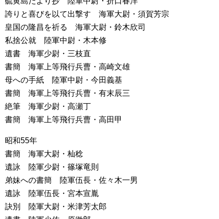
硫黄島だより抄 陸軍中尉・折口春洋
誇りと喜びを以て出撃す 海軍大尉・須賀芳宗
皇国の隆昌を祈る 海軍大尉・鈴木欣司
私捨公就 陸軍中尉・木本修
遺書 海軍少尉・三枝直
書簡 海軍上等飛行兵曹・高崎文雄
母への手紙 陸軍中尉・今田義基
書簡 海軍上等飛行兵曹・有末辰三
絶筆 海軍少尉・高瀬丁
書簡 海軍上等飛行兵曹・高田甲
昭和55年
書簡 海軍大尉・杣稔
遺詠 陸軍少尉・篠塚竜則
弟妹への書簡 陸軍伍長・佐々木一男
遺詠 陸軍伍長・宮本宣胤
訣別 陸軍大尉・米津芳太郎