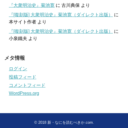
『大衆明治史』菊池寛
に
古川典保
より
『[復刻版] 大衆明治史』菊池寛（ダイレクト出版）
に
本サイト作者
より
『[復刻版] 大衆明治史』菊池寛（ダイレクト出版）
に
小泉鐵夫
より
メタ情報
ログイン
投稿フィード
コメントフィード
WordPress.org
© 2018
新・なにを読むべきか.com
.