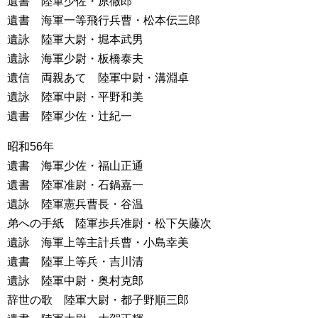
遺書 陸軍少佐・原徹郎
遺書 海軍一等飛行兵曹・松本伝三郎
遺詠 陸軍大尉・堀本武男
遺詠 海軍少尉・板橋泰夫
遺信 両親あて 陸軍中尉・溝淵卓
遺詠 陸軍中尉・平野和美
遺書 陸軍少佐・辻紀一
昭和56年
遺書 海軍少佐・福山正通
遺書 陸軍准尉・石鍋嘉一
遺詠 陸軍憲兵曹長・谷温
弟への手紙 陸軍歩兵准尉・松下矢藤次
遺詠 海軍上等主計兵曹・小島幸美
遺書 陸軍上等兵・吉川清
遺詠 陸軍中尉・奥村克郎
辞世の歌 陸軍大尉・都子野順三郎