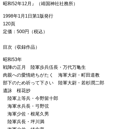
昭和52年12月』（靖国神社社務所）
1998年1月1日第1版発行
120頁
定価：500円（税込）
目次（収録作品）
昭和53年
戦陣の正月 陸軍歩兵伍長・万代万亀生
肉親への愛情絶ちがたく 海軍大尉・町田道教
部下のため祈って下さい 陸軍大尉・若杉潤二郎
遺詠 桜花抄
陸軍上等兵・今野留十郎
海軍水兵長・弓野弦
海軍少佐・根尾久男
陸軍兵長・坪川満