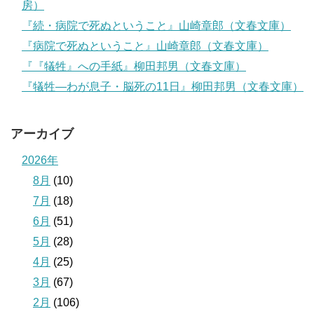
房）
『続・病院で死ぬということ』山崎章郎（文春文庫）
『病院で死ぬということ』山崎章郎（文春文庫）
『『犠牲』への手紙』柳田邦男（文春文庫）
『犠牲―わが息子・脳死の11日』柳田邦男（文春文庫）
アーカイブ
2026年
8月
(10)
7月
(18)
6月
(51)
5月
(28)
4月
(25)
3月
(67)
2月
(106)