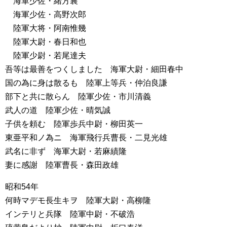
海軍少佐・緒方襄
海軍少佐・高野次郎
陸軍大将・阿南惟幾
陸軍大尉・春日和也
陸軍少尉・若尾達夫
吾等は最善をつくしました 海軍大尉・細田春中
国の為に身は散るも 陸軍上等兵・仲泊良謙
部下と共に散らん 陸軍少佐・市川清義
武人の道 陸軍少佐・晴気誠
子供を頼む 陸軍歩兵中尉・柳田英一
東亜平和ノ為ニ 海軍飛行兵曹長・二見光雄
武名に非ず 海軍大尉・若麻績隆
妻に感謝 陸軍曹長・森田政雄
昭和54年
何時マデモ長生キヲ 陸軍大尉・高柳隆
インテリと兵隊 陸軍中尉・不破浩