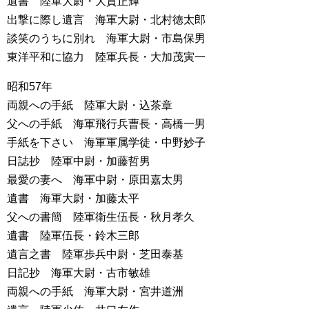
遺書 陸軍大尉・大賀正輝
出撃に際し遺言 海軍大尉・北村徳太郎
談笑のうちに別れ 海軍大尉・市島保男
東洋平和に協力 陸軍兵長・大加茂寅一
昭和57年
両親への手紙 陸軍大尉・込茶章
父への手紙 海軍飛行兵曹長・高橋一男
手紙を下さい 海軍軍属学徒・中野妙子
日誌抄 陸軍中尉・加藤哲男
最愛の妻へ 海軍中尉・原田嘉太男
遺書 海軍大尉・加藤太平
父への書簡 陸軍衛生伍長・秋月孝久
遺書 陸軍伍長・鈴木三郎
遺言之書 陸軍歩兵中尉・芝田泰基
日記抄 海軍大尉・古市敏雄
両親への手紙 海軍大尉・宮井道洲