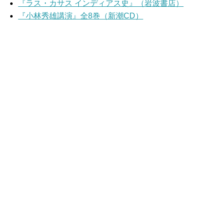
『ラス・カサス インディアス史』（岩波書店）
『小林秀雄講演』全8巻（新潮CD）