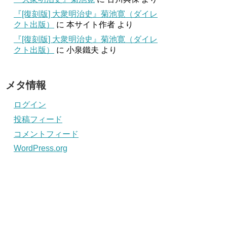
『[復刻版] 大衆明治史』菊池寛（ダイレ
クト出版）
に
本サイト作者
より
『[復刻版] 大衆明治史』菊池寛（ダイレ
クト出版）
に
小泉鐵夫
より
メタ情報
ログイン
投稿フィード
コメントフィード
WordPress.org