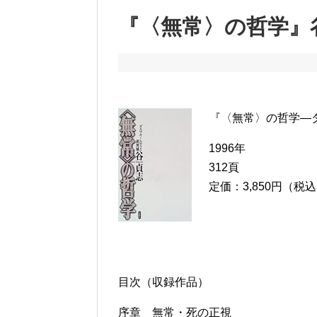
『〈無常〉の哲学』
『〈無常〉の哲学―
1996年
312頁
定価：3,850円（税
目次（収録作品）
序章 無常・死の正視