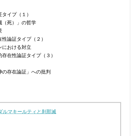
証タイプ（１）
滅（死）」の哲学
景
在性論証タイプ（２）
ンにおける対立
的存在性論証タイプ（３）
神の存在論証」への批判
ダルマキールティと刹那滅