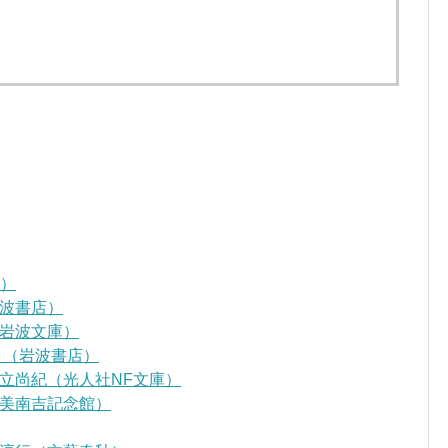
D）
波書店）
岩波文庫）
』（岩波書店）
立尚紀（光人社NF文庫）
美南吉記念館）