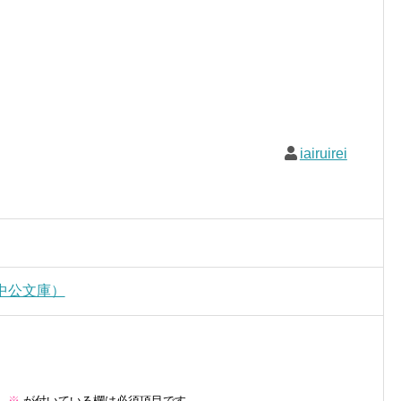
iairuirei
中公文庫）
。
※
が付いている欄は必須項目です