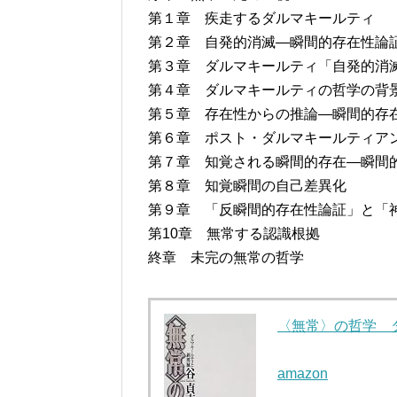
第１章 疾走するダルマキールティ
第２章 自発的消滅―瞬間的存在性論
第３章 ダルマキールティ「自発的消
第４章 ダルマキールティの哲学の背
第５章 存在性からの推論―瞬間的存
第６章 ポスト・ダルマキールティア
第７章 知覚される瞬間的存在―瞬間
第８章 知覚瞬間の自己差異化
第９章 「反瞬間的存在性論証」と「
第10章 無常する認識根拠
終章 未完の無常の哲学
〈無常〉の哲学 
amazon