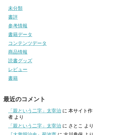
未分類
書評
参考情報
書籍データ
コンテンツデータ
商品情報
読書グッズ
レビュー
書籍
最近のコメント
「親という二字」太宰治
に
本サイト作
者
より
「親という二字」太宰治
に
さとこ
より
『大衆明治史』菊池寛
に
古川典保
より