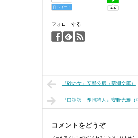
ツイート
フォローする
『砂の女』安部公房（新潮文庫）
『口語訳 即興詩人』安野光雅（
コメントをどうぞ
メールアドレスが公開されることはありません