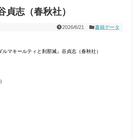
谷貞志（春秋社）
2026/6/21
書籍データ
ダルマキールティと刹那滅』谷貞志（春秋社）
込）