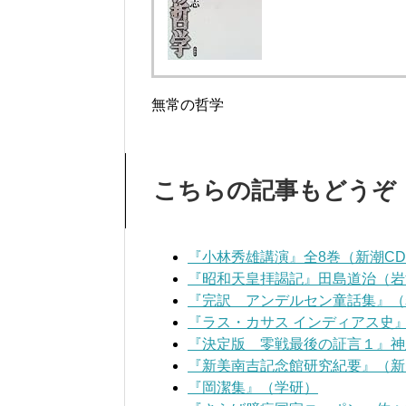
無常の哲学
こちらの記事もどうぞ
『小林秀雄講演』全8巻（新潮C
『昭和天皇拝謁記』田島道治（岩
『完訳 アンデルセン童話集』（
『ラス・カサス インディアス史
『決定版 零戦最後の証言１』神
『新美南吉記念館研究紀要』（新
『岡潔集』（学研）