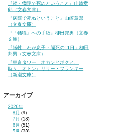
『続・病院で死ぬということ』山崎章
郎（文春文庫）
『病院で死ぬということ』山崎章郎
（文春文庫）
『『犠牲』への手紙』柳田邦男（文春
文庫）
『犠牲―わが息子・脳死の11日』柳田
邦男（文春文庫）
『東京タワー オカンとボクと、
時々、オトン』リリー・フランキー
（新潮文庫）
アーカイブ
2026年
8月
(9)
7月
(18)
6月
(51)
5月
(28)