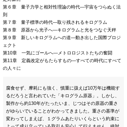
第６章 量子力学と相対性理論の時代―宇宙をつらぬく法
則
第７章 量子標準の時代―取り残されるキログラム
第８章 原器から光子へ―キログラムと光をつなぐ天秤
第９章 新しいキログラムへの道―動き出した国際プロジ
ェクト
第10章 一気にゴールへ―メトロロジストたちの奮闘
第11章 定義改定がもたらすもの―すべての時代にすべて
の人々に
腐食せず、摩耗にも強く、慎重に扱えば10万年は機能す
るだろうと言われていた「キログラム原器」。しかし、
製作から約130年がたったいま、じつはその原器の重さ
がゆらいでいることがわかってきました。重さの基準が
変わってしまえば、１グラムあたりいくらという約束に
よって成り立っている取引も安心して行えません。絶対