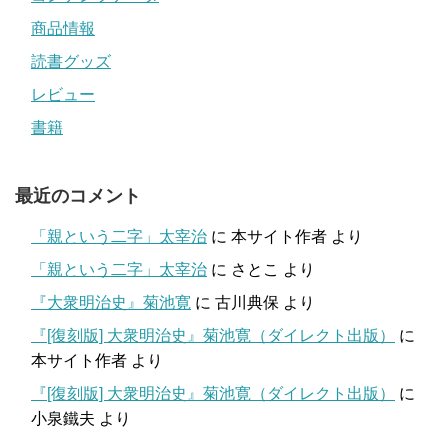
商品情報
読書グッズ
レビュー
書籍
最近のコメント
「親という二字」太宰治
に
本サイト作者
より
「親という二字」太宰治
に
さとこ
より
『大衆明治史』菊池寛
に
古川典保
より
『[復刻版] 大衆明治史』菊池寛（ダイレクト出版）
に
本サイト作者
より
『[復刻版] 大衆明治史』菊池寛（ダイレクト出版）
に
小泉鐵夫
より