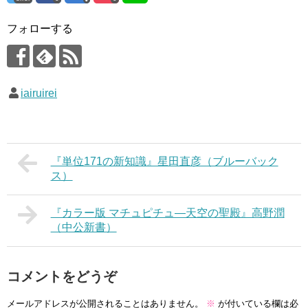
フォローする
iairuirei
『単位171の新知識』星田直彦（ブルーバック
ス）
『カラー版 マチュピチュ―天空の聖殿』高野潤
（中公新書）
コメントをどうぞ
メールアドレスが公開されることはありません。
※
が付いている欄は必