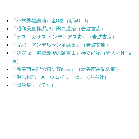
『小林秀雄講演』全8巻（新潮CD）
『昭和天皇拝謁記』田島道治（岩波書店）
『ラス・カサス インディアス史』（岩波書店）
『完訳 アンデルセン童話集』（岩波文庫）
『決定版 零戦最後の証言１』神立尚紀（光人社NF文
庫）
『新美南吉記念館研究紀要』（新美南吉記念館）
『源氏物語 A・ウェイリー版』（左右社）
『岡潔集』（学研）