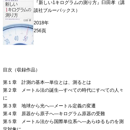
『新しい1キログラムの測り方』臼田孝（講
談社ブルーバックス）
2018年
256頁
目次（収録作品）
第１章 計測の基本―単位とは、測るとは
第２章 メートル法の誕生―すべての時代にすべての人々
に
第３章 地球から光へ―メートル定義の変遷
第４章 原器から原子へ―キログラム原器の受難
第５章 メートル法から国際単位系へ―あらゆるものを測
定対象に