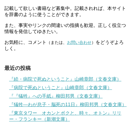
記載して欲しい書籍など募集中。記載されれば、本サイト
を辞書のように使うことができます。
また、事実やリンクの間違いの指摘も歓迎。正しく役立つ
情報を発信してゆきたい。
お気軽に、コメント
をどうぞよろ
（または、
お問い合わせ
）
しく。
最近の投稿
『続・病院で死ぬということ』山崎章郎（文春文庫）
『病院で死ぬということ』山崎章郎（文春文庫）
『『犠牲』への手紙』柳田邦男（文春文庫）
『犠牲―わが息子・脳死の11日』柳田邦男（文春文庫）
『東京タワー オカンとボクと、時々、オトン』リリ
ー・フランキー（新潮文庫）