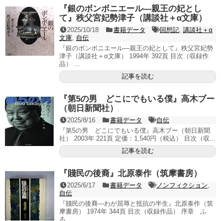
『銀のボンボニエール―親王の妃とし
て』秩父宮妃勢津子（講談社＋α文庫）
2025/10/18
書籍データ
回想記
,
講談社＋α
文庫
,
自伝
『銀のボンボニエール―親王の妃として』秩父宮妃勢
津子（講談社＋α文庫） 1994年 392頁 目次（収録作
品） ...
記事を読む
『第5の男 どこにでもいる僕』高木ブー
（朝日新聞社）
2025/8/16
書籍データ
自伝
『第5の男 どこにでもいる僕』高木ブー（朝日新聞
社） 2003年 221頁 定価：1,540円（税込） 目次（収...
記事を読む
『賤民の後裔』北原泰作（筑摩書房）
2025/6/17
書籍データ
ノンフィクション
,
自伝
『賤民の後裔―わが屈辱と抵抗の半生』北原泰作（筑
摩書房） 1974年 344頁 目次（収録作品） 序章 ふ
る...