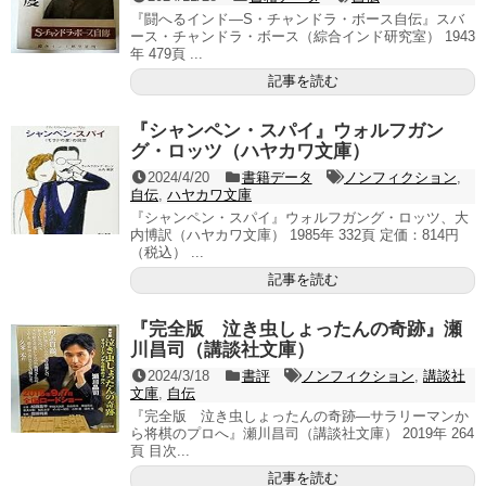
『闘へるインド―S・チャンドラ・ボース自伝』スバ
ース・チャンドラ・ボース（綜合インド研究室） 1943
年 479頁 ...
記事を読む
『シャンペン・スパイ』ウォルフガン
グ・ロッツ（ハヤカワ文庫）
2024/4/20
書籍データ
ノンフィクション
,
自伝
,
ハヤカワ文庫
『シャンペン・スパイ』ウォルフガング・ロッツ、大
内博訳（ハヤカワ文庫） 1985年 332頁 定価：814円
（税込） ...
記事を読む
『完全版 泣き虫しょったんの奇跡』瀬
川昌司（講談社文庫）
2024/3/18
書評
ノンフィクション
,
講談社
文庫
,
自伝
『完全版 泣き虫しょったんの奇跡―サラリーマンか
ら将棋のプロへ』瀬川昌司（講談社文庫） 2019年 264
頁 目次...
記事を読む