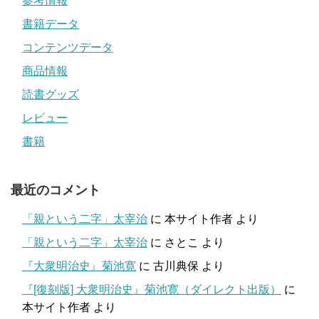
参考情報
書籍データ
コンテンツデータ
商品情報
読書グッズ
レビュー
書籍
最近のコメント
「親という二字」太宰治
に
本サイト作者
より
「親という二字」太宰治
に
さとこ
より
『大衆明治史』菊池寛
に
古川典保
より
『[復刻版] 大衆明治史』菊池寛（ダイレクト出版）
に
本サイト作者
より