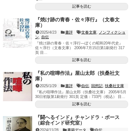
記事を読む
『焼け跡の青春・佐々淳行』（文春文
庫）
2025/4/23
書評
文春文庫
,
ノンフィクショ
ン
,
自伝
『焼け跡の青春・佐々淳行―ぼくの昭和20年代史』
佐々淳行（文春文庫） 2006年7月15日第1刷発行 317
頁 目...
記事を読む
『私の喧嘩作法』屋山太郎（扶桑社文
庫）
2025/1/29
書評
自伝
,
回想記
,
扶桑社文庫
『私の喧嘩作法』屋山太郎（扶桑社文庫） 2005年5月
30日初版第1刷発行 301頁 定価：733円（税込） 目...
記事を読む
『闘へるインド』チャンドラ・ボース
（綜合インド研究室）
2024/11/28
書籍データ
自伝