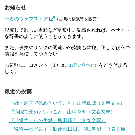
お知らせ
筆者のウェブストア
（古典の翻訳等を販売）
記載して欲しい書籍など募集中。記載されれば、本サイト
を辞書のように使うことができます。
また、事実やリンクの間違いの指摘も歓迎。正しく役立つ
情報を発信してゆきたい。
お気軽に、コメント
をどうぞよろ
（または、
お問い合わせ
）
しく。
最近の投稿
『続・病院で死ぬということ』山崎章郎（文春文庫）
『病院で死ぬということ』山崎章郎（文春文庫）
『『犠牲』への手紙』柳田邦男（文春文庫）
『犠牲―わが息子・脳死の11日』柳田邦男（文春文庫）