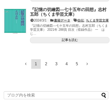
『記憶の切繪図―七十五年の回想』志村
五郎（ちくま学芸文庫）
2024/3/1
書籍データ
自伝
,
ちくま学芸文庫
『記憶の切繪図―七十五年の回想』志村五郎（ちくま
学芸文庫） 2021年 288頁 目次（収録作品） 一 は
じ...
記事を読む
1
2
3
4
5