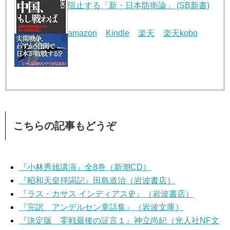
阻止する「新・日本防衛論」 (SB新書)
amazon
Kindle
楽天
楽天kobo
こちらの記事もどうぞ
『小林秀雄講演』全8巻（新潮CD）
『昭和天皇拝謁記』田島道治（岩波書店）
『ラス・カサス インディアス史』（岩波書店）
『完訳 アンデルセン童話集』（岩波文庫）
『決定版 零戦最後の証言１』神立尚紀（光人社NF文