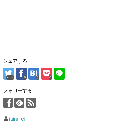
シェアする
error
0
0
フォローする
iairuirei