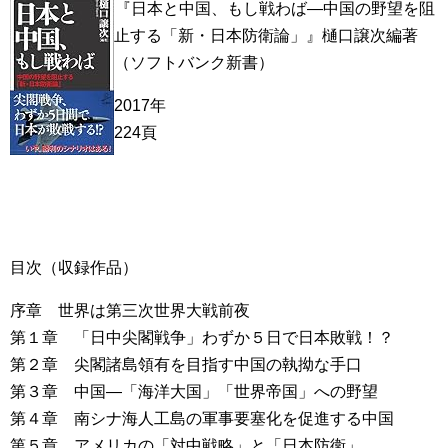
『日本と中国、もし戦わば―中国の野望を阻
止する「新・日本防衛論」』樋口譲次編著
（ソフトバンク新書）
2017年
224頁
目次（収録作品）
序章 世界は第三次世界大戦前夜
第１章 「日中尖閣戦争」わずか５日で日本敗戦！？
第２章 尖閣諸島領有を目指す中国の執拗な手口
第３章 中国―「海洋大国」「世界帝国」への野望
第４章 南シナ海人工島の軍事要塞化を促進する中国
第５章 アメリカの「対中戦略」と「日本防衛」