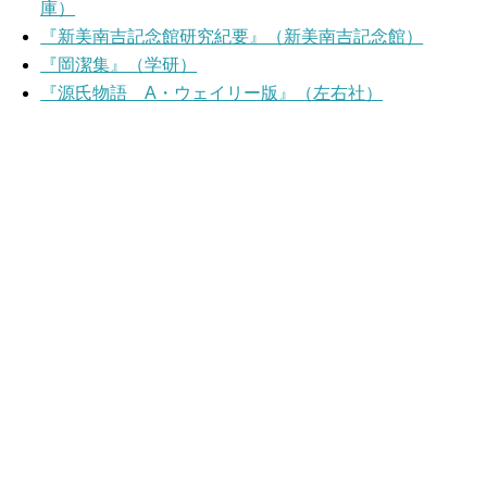
庫）
『新美南吉記念館研究紀要』（新美南吉記念館）
『岡潔集』（学研）
『源氏物語 A・ウェイリー版』（左右社）