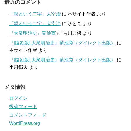
最近のコメント
「親という二字」太宰治
に
本サイト作者
より
「親という二字」太宰治
に
さとこ
より
『大衆明治史』菊池寛
に
古川典保
より
『[復刻版] 大衆明治史』菊池寛（ダイレクト出版）
に
本サイト作者
より
『[復刻版] 大衆明治史』菊池寛（ダイレクト出版）
に
小泉鐵夫
より
メタ情報
ログイン
投稿フィード
コメントフィード
WordPress.org