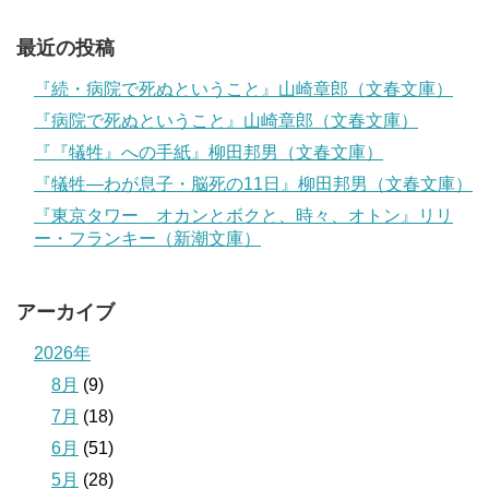
最近の投稿
『続・病院で死ぬということ』山崎章郎（文春文庫）
『病院で死ぬということ』山崎章郎（文春文庫）
『『犠牲』への手紙』柳田邦男（文春文庫）
『犠牲―わが息子・脳死の11日』柳田邦男（文春文庫）
『東京タワー オカンとボクと、時々、オトン』リリ
ー・フランキー（新潮文庫）
アーカイブ
2026年
8月
(9)
7月
(18)
6月
(51)
5月
(28)