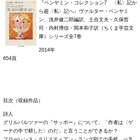
『ベンヤミン・コレクション7 〈私〉記か
ら超〈私〉記へ』ヴァルター・ベンヤミ
ン、浅井健二郎編訳、土合文夫・久保哲
司・内村博信・岡本和子訳（ちくま学芸文
庫）シリーズ全7巻
2014年
654頁
目次（収録作品）
詩人
グリルパルツァーの『サッポー』について、「作者は〈ゲ
ーテの牛で耕した〉のだ」と言うことができるか？
フローレンス・クリスティアン・ラング宛ての手紙、一九