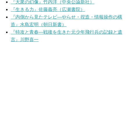
『大衆の幻像』竹内洋（中央公論新社）
『生きる力』佐藤義亮（広瀬書院）
『内側から見たテレビ―やらせ・捏造・情報操作の構
造』水島宏明（朝日新書）
『特攻と青春―戦後を生きた元少年飛行兵の記録と遺
言』川野喜一