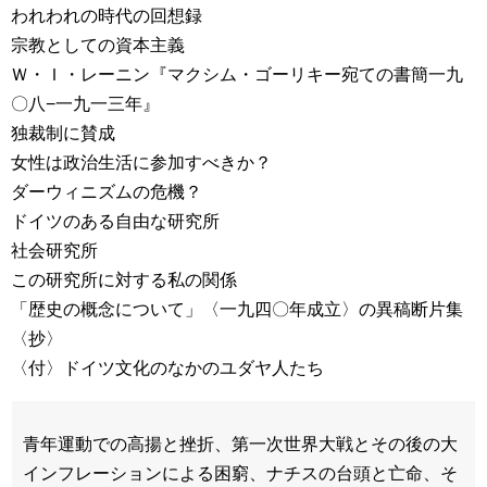
われわれの時代の回想録
宗教としての資本主義
Ｗ・Ｉ・レーニン『マクシム・ゴーリキー宛ての書簡一九
〇八−一九一三年』
独裁制に賛成
女性は政治生活に参加すべきか？
ダーウィニズムの危機？
ドイツのある自由な研究所
社会研究所
この研究所に対する私の関係
「歴史の概念について」〈一九四〇年成立〉の異稿断片集
〈抄〉
〈付〉ドイツ文化のなかのユダヤ人たち
青年運動での高揚と挫折、第一次世界大戦とその後の大
インフレーションによる困窮、ナチスの台頭と亡命、そ