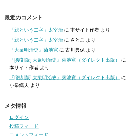
最近のコメント
「親という二字」太宰治
に
本サイト作者
より
「親という二字」太宰治
に
さとこ
より
『大衆明治史』菊池寛
に
古川典保
より
『[復刻版] 大衆明治史』菊池寛（ダイレクト出版）
に
本サイト作者
より
『[復刻版] 大衆明治史』菊池寛（ダイレクト出版）
に
小泉鐵夫
より
メタ情報
ログイン
投稿フィード
コメントフィード