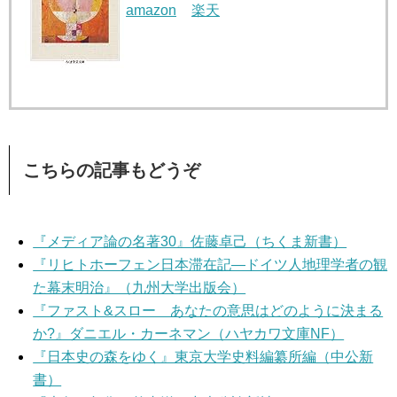
amazon
楽天
こちらの記事もどうぞ
『メディア論の名著30』佐藤卓己（ちくま新書）
『リヒトホーフェン日本滞在記―ドイツ人地理学者の観
た幕末明治』（九州大学出版会）
『ファスト&スロー あなたの意思はどのように決まる
か?』ダニエル・カーネマン（ハヤカワ文庫NF）
『日本史の森をゆく』東京大学史料編纂所編（中公新
書）