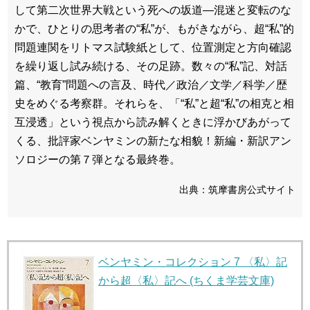
して第二次世界大戦という死への坂道―混迷と変転のな
かで、ひとりの思考者の“私”が、もがきながら、超“私”的
問題連関をリトマス試験紙として、位置測定と方向確認
を繰り返し試み続ける、その足跡。数々の“私”記、対話
篇、“教育”問題への言及、時代／政治／文学／科学／歴
史をめぐる考察群。それらを、「“私”と超“私”の相克と相
互浸透」という視点から読み解くときに浮かびあがって
くる、批評家ベンヤミンの新たな相貌！新編・新訳アン
ソロジーの第７弾となる最終巻。
出典：筑摩書房公式サイト
ベンヤミン・コレクション 7 〈私〉記
から超〈私〉記へ (ちくま学芸文庫)