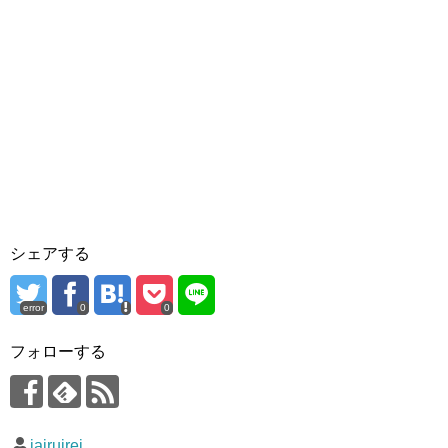
シェアする
error
0
0
フォローする
iairuirei