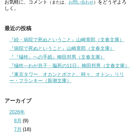
お気軽に、コメント
をどうぞよろ
（または、
お問い合わせ
）
しく。
最近の投稿
『続・病院で死ぬということ』山崎章郎（文春文庫）
『病院で死ぬということ』山崎章郎（文春文庫）
『『犠牲』への手紙』柳田邦男（文春文庫）
『犠牲―わが息子・脳死の11日』柳田邦男（文春文庫）
『東京タワー オカンとボクと、時々、オトン』リリ
ー・フランキー（新潮文庫）
アーカイブ
2026年
8月
(9)
7月
(18)