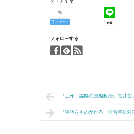
シェアする
ツイート
フォローする
『工作・謀略の国際政治』黒井文
『物語をものがたる 河合隼雄対