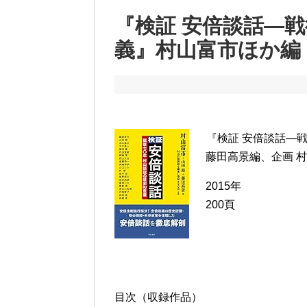
『検証 安倍談話―
義』村山富市ほか編
『検証 安倍談話―
藤田高景編、企画 
2015年
200頁
目次（収録作品）