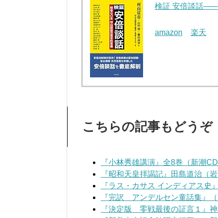
検証 安倍談話―
amazon
楽天
こちらの記事もどうぞ
『小林秀雄講演』全8巻（新潮C
『昭和天皇拝謁記』田島道治（岩
『ラス・カサス インディアス史
『完訳 アンデルセン童話集』（
『決定版 零戦最後の証言１』神