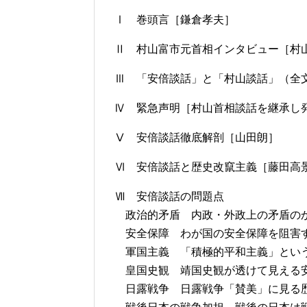
Ⅰ 巻頭言［鎌倉孝夫］
Ⅱ 村山富市元首相インタビュー［村
Ⅲ 「安倍談話」と「村山談話」（全
Ⅳ 緊急声明［村山首相談話を継承し
Ⅴ 安倍談話徹底解剖［山田朗］
Ⅵ 安倍談話と歴史改竄主義［藤田高
Ⅶ 安倍談話の問題点
政治的矛盾 内政・外政上の矛盾の
安全保障 わが国の安全保障を阻害
軍国主義 「積極的平和主義」という
皇国史観 靖国史観が透けて見える安
日露戦争 日露戦争「賛美」に見る