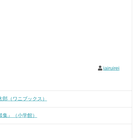
iairuirei
太郎（ワニブックス）
談集』（小学館）