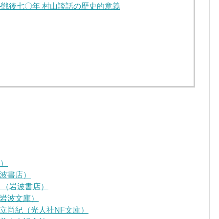
―戦後七〇年 村山談話の歴史的意義
D）
波書店）
』（岩波書店）
岩波文庫）
立尚紀（光人社NF文庫）