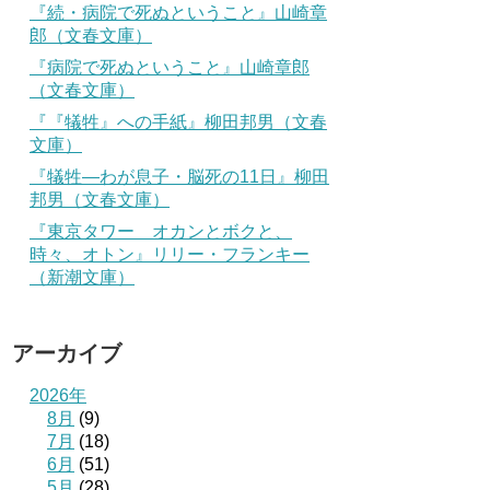
『続・病院で死ぬということ』山崎章
郎（文春文庫）
『病院で死ぬということ』山崎章郎
（文春文庫）
『『犠牲』への手紙』柳田邦男（文春
文庫）
『犠牲―わが息子・脳死の11日』柳田
邦男（文春文庫）
『東京タワー オカンとボクと、
時々、オトン』リリー・フランキー
（新潮文庫）
アーカイブ
2026年
8月
(9)
7月
(18)
6月
(51)
5月
(28)