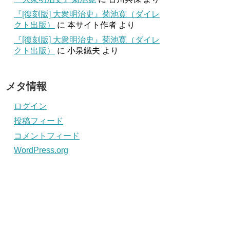
『[復刻版] 大衆明治史』菊池寛（ダイレ
クト出版）
に
本サイト作者
より
『[復刻版] 大衆明治史』菊池寛（ダイレ
クト出版）
に
小泉鐵夫
より
メタ情報
ログイン
投稿フィード
コメントフィード
WordPress.org