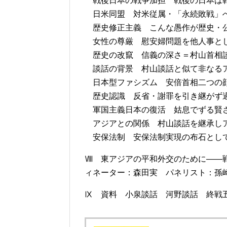
戦後日本の戦争加担 戦後の日本は戦
日米同盟 対米従属・「永続敗戦」
歴史修正主義 こんな愚作が歴史・公
女性の尊厳 慰安婦問題を他人事と
歴史の改竄 信義の深さ＝村山首相
談話の背景 村山談話と似て非なる
日本型ファシズム 安倍首相二つの顔
歴史認識 反省・謝罪を引き継がず過
軍国主義日本の復活 姑息でずる賢さ
アジアとの関係 村山談話を継承しア
安保法制 安保法制実現の布石とし
Ⅷ 東アジアの平和外交のために――
ィネーター：森田実 パネリスト：孫
Ⅸ 資料 小泉談話 河野談話 終戦