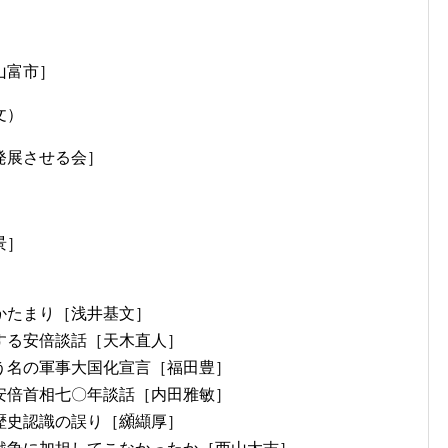
山富市］
文）
発展させる会］
景］
かたまり［浅井基文］
する安倍談話［天木直人］
名の軍事大国化宣言［福田豊］
倍首相七〇年談話［内田雅敏］
歴史認識の誤り［纐纈厚］