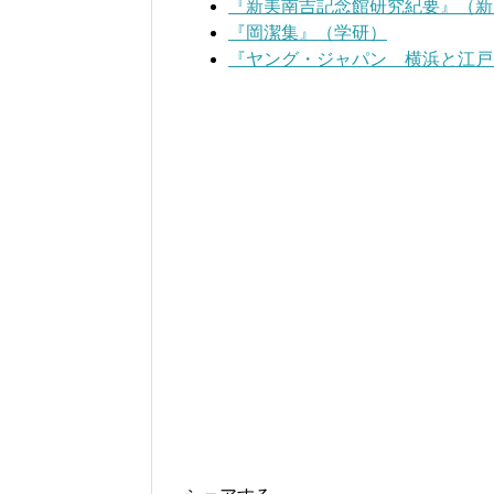
『新美南吉記念館研究紀要』（新
『岡潔集』（学研）
『ヤング・ジャパン 横浜と江戸』