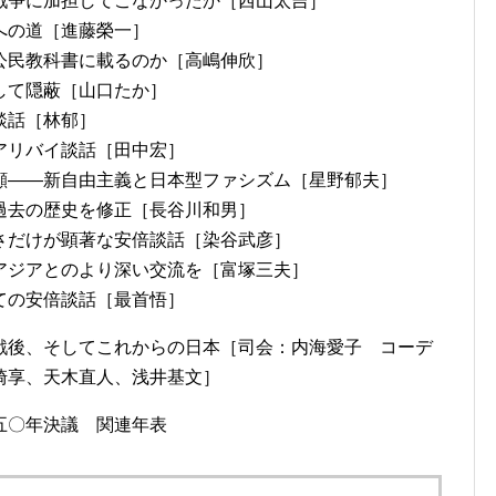
争に加担してこなかったか［西山太吉］
への道［進藤榮一］
民教科書に載るのか［高嶋伸欣］
して隠蔽［山口たか］
談話［林郁］
アリバイ談話［田中宏］
――新自由主義と日本型ファシズム［星野郁夫］
去の歴史を修正［長谷川和男］
だけが顕著な安倍談話［染谷武彦］
ジアとのより深い交流を［富塚三夫］
ての安倍談話［最首悟］
戦後、そしてこれからの日本［司会：内海愛子 コーデ
崎享、天木直人、浅井基文］
五〇年決議 関連年表