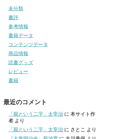
未分類
書評
参考情報
書籍データ
コンテンツデータ
商品情報
読書グッズ
レビュー
書籍
最近のコメント
「親という二字」太宰治
に
本サイト作
者
より
「親という二字」太宰治
に
さとこ
より
『大衆明治史』菊池寛
に
古川典保
より