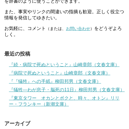
を辞書のように使うことができます。
また、事実やリンクの間違いの指摘も歓迎。正しく役立つ
情報を発信してゆきたい。
お気軽に、コメント
をどうぞよろ
（または、
お問い合わせ
）
しく。
最近の投稿
『続・病院で死ぬということ』山崎章郎（文春文庫）
『病院で死ぬということ』山崎章郎（文春文庫）
『『犠牲』への手紙』柳田邦男（文春文庫）
『犠牲―わが息子・脳死の11日』柳田邦男（文春文庫）
『東京タワー オカンとボクと、時々、オトン』リリ
ー・フランキー（新潮文庫）
アーカイブ