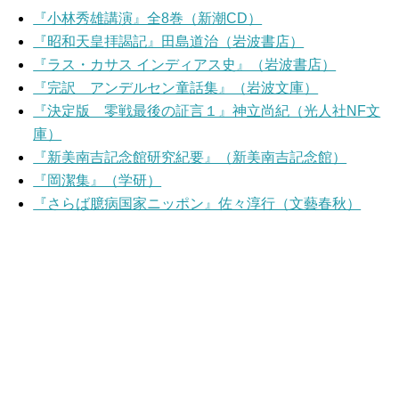
『小林秀雄講演』全8巻（新潮CD）
『昭和天皇拝謁記』田島道治（岩波書店）
『ラス・カサス インディアス史』（岩波書店）
『完訳 アンデルセン童話集』（岩波文庫）
『決定版 零戦最後の証言１』神立尚紀（光人社NF文
庫）
『新美南吉記念館研究紀要』（新美南吉記念館）
『岡潔集』（学研）
『さらば臆病国家ニッポン』佐々淳行（文藝春秋）