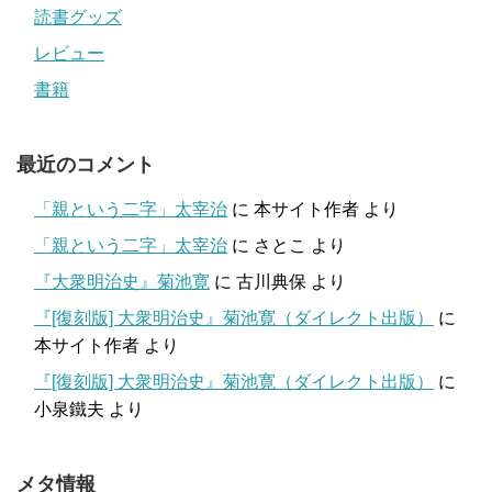
読書グッズ
レビュー
書籍
最近のコメント
「親という二字」太宰治
に
本サイト作者
より
「親という二字」太宰治
に
さとこ
より
『大衆明治史』菊池寛
に
古川典保
より
『[復刻版] 大衆明治史』菊池寛（ダイレクト出版）
に
本サイト作者
より
『[復刻版] 大衆明治史』菊池寛（ダイレクト出版）
に
小泉鐵夫
より
メタ情報