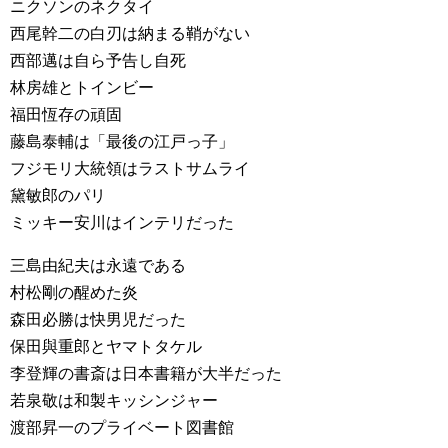
ニクソンのネクタイ
西尾幹二の白刃は納まる鞘がない
西部邁は自ら予告し自死
林房雄とトインビー
福田恆存の頑固
藤島泰輔は「最後の江戸っ子」
フジモリ大統領はラストサムライ
黛敏郎のパリ
ミッキー安川はインテリだった
三島由紀夫は永遠である
村松剛の醒めた炎
森田必勝は快男児だった
保田與重郎とヤマトタケル
李登輝の書斎は日本書籍が大半だった
若泉敬は和製キッシンジャー
渡部昇一のプライベート図書館