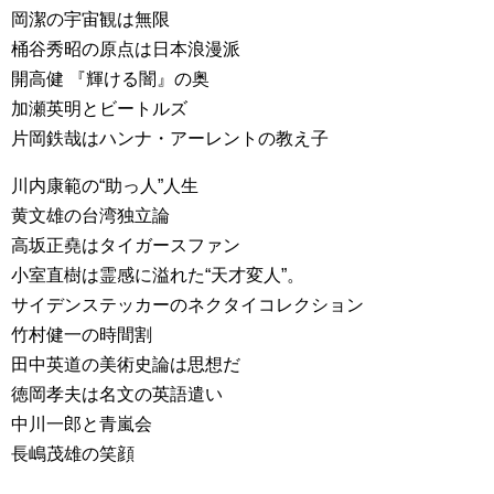
岡潔の宇宙観は無限
桶谷秀昭の原点は日本浪漫派
開高健 『輝ける闇』の奥
加瀬英明とビートルズ
片岡鉄哉はハンナ・アーレントの教え子
川内康範の“助っ人”人生
黄文雄の台湾独立論
高坂正堯はタイガースファン
小室直樹は霊感に溢れた“天才変人”。
サイデンステッカーのネクタイコレクション
竹村健一の時間割
田中英道の美術史論は思想だ
徳岡孝夫は名文の英語遣い
中川一郎と青嵐会
長嶋茂雄の笑顔