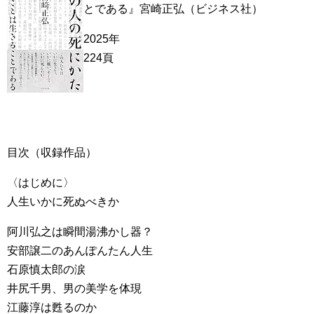
とである』宮崎正弘（ビジネス社）
2025年
224頁
目次（収録作品）
〈はじめに〉
人生いかに死ぬべきか
阿川弘之は瞬間湯沸かし器？
安部譲二のあんぽんたん人生
石原慎太郎の涙
井尻千男、男の美学を体現
江藤淳は甦るのか