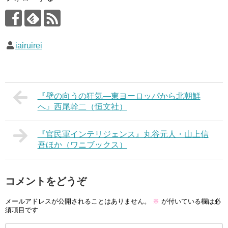
iairuirei
『壁の向うの狂気―東ヨーロッパから北朝鮮
へ』西尾幹二（恒文社）
『官民軍インテリジェンス』丸谷元人・山上信
吾ほか（ワニブックス）
コメントをどうぞ
メールアドレスが公開されることはありません。
※
が付いている欄は必
須項目です