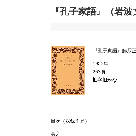
『孔子家語』（岩波
『孔子家語』藤原正
1933年
263頁
旧字旧かな
目次（収録作品）
卷之一