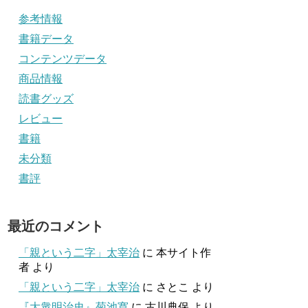
参考情報
書籍データ
コンテンツデータ
商品情報
読書グッズ
レビュー
書籍
未分類
書評
最近のコメント
「親という二字」太宰治
に
本サイト作
者
より
「親という二字」太宰治
に
さとこ
より
『大衆明治史』菊池寛
に
古川典保
より