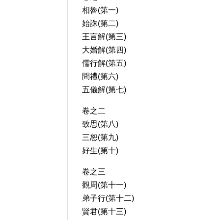
相魯(第一)
始誅(第二)
王言解(第三)
大婚解(第四)
儒行解(第五)
問禮(第六)
五儀解(第七)
卷之二
致思(第八)
三恕(第九)
好生(第十)
卷之三
觀周(第十一)
弟子行(第十二)
賢君(第十三)