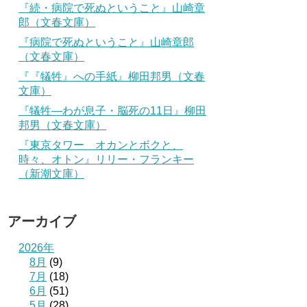
『続・病院で死ぬということ』山崎章
郎（文春文庫）
『病院で死ぬということ』山崎章郎
（文春文庫）
『『犠牲』への手紙』柳田邦男（文春
文庫）
『犠牲―わが息子・脳死の11日』柳田
邦男（文春文庫）
『東京タワー オカンとボクと、
時々、オトン』リリー・フランキー
（新潮文庫）
アーカイブ
2026年
8月
(9)
7月
(18)
6月
(51)
5月
(28)