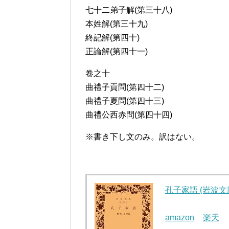
七十二弟子解(第三十八)
本姓解(第三十九)
終記解(第四十)
正論解(第四十一)
卷之十
曲禮子貢問(第四十二)
曲禮子夏問(第四十三)
曲禮公西赤問(第四十四)
※書き下し文のみ。訳はない。
孔子家語 (岩波文庫 
amazon
楽天