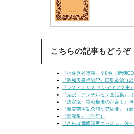
こちらの記事もどうぞ
『小林秀雄講演』全8巻（新潮C
『昭和天皇拝謁記』田島道治（岩
『ラス・カサス インディアス史
『完訳 アンデルセン童話集』（
『決定版 零戦最後の証言１』神
『新美南吉記念館研究紀要』（新
『岡潔集』（学研）
『さらば臆病国家ニッポン』佐々