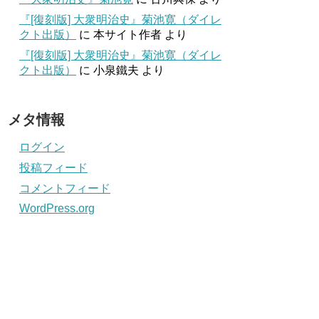
『[復刻版] 大衆明治史』菊池寛（ダイレ
クト出版）
に
本サイト作者
より
『[復刻版] 大衆明治史』菊池寛（ダイレ
クト出版）
に
小泉鐵夫
より
メタ情報
ログイン
投稿フィード
コメントフィード
WordPress.org