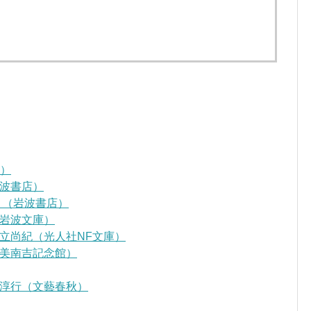
D）
波書店）
』（岩波書店）
岩波文庫）
立尚紀（光人社NF文庫）
美南吉記念館）
淳行（文藝春秋）