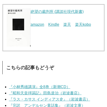
絶望の裁判所 (講談社現代新書)
amazon
Kindle
楽天
楽天kobo
こちらの記事もどうぞ
『小林秀雄講演』全8巻（新潮CD）
『昭和天皇拝謁記』田島道治（岩波書店）
『ラス・カサス インディアス史』（岩波書店）
『完訳 アンデルセン童話集』（岩波文庫）