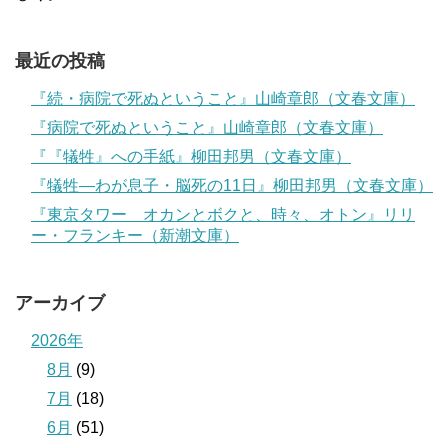
最近の投稿
『続・病院で死ぬということ』山崎章郎（文春文庫）
『病院で死ぬということ』山崎章郎（文春文庫）
『『犠牲』への手紙』柳田邦男（文春文庫）
『犠牲―わが息子・脳死の11日』柳田邦男（文春文庫）
『東京タワー オカンとボクと、時々、オトン』リリ
ー・フランキー（新潮文庫）
アーカイブ
2026年
8月
(9)
7月
(18)
6月
(51)