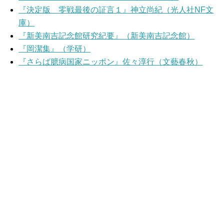
『決定版 零戦最後の証言１』神立尚紀（光人社NF文
庫）
『新美南吉記念館研究紀要』（新美南吉記念館）
『岡潔集』（学研）
『さらば臆病国家ニッポン』佐々淳行（文藝春秋）