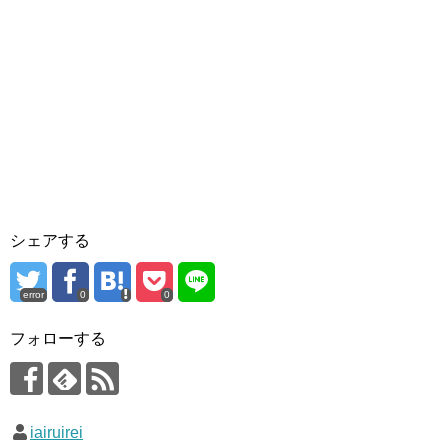
シェアする
error
0
0
フォローする
iairuirei