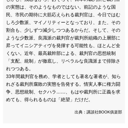
の実態は、そのようなものではない。前記のような国
民、市民の期待に大筋応えられる裁判官は、今日ではむ
しろ少数派、マイノリティーとなっており、また、その
割合も、少しずつ減少しつつあるからだ。そして、その
ような少数派、良識派の裁判官が裁判所組織の上層部に
昇ってイニシアティヴを発揮する可能性も、ほとんど全
くない。近年、最高裁幹部による、裁判官の思想統制
「支配、統制」が徹底し、リベラルな良識派まで排除さ
れつつある。
33年間裁判官を務め、学者としても著名な著者が、知ら
れざる裁判所腐敗の実態を告発する。情実人事に権力闘
争、思想統制、セクハラ……、もはや裁判所に正義を求
めても、得られるものは「絶望」だけだ。
出典：講談社BOOK俱楽部