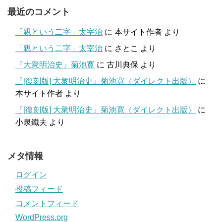
最近のコメント
「親という二字」太宰治
に
本サイト作者
より
「親という二字」太宰治
に
さとこ
より
『大衆明治史』菊池寛
に
古川典保
より
『[復刻版] 大衆明治史』菊池寛（ダイレクト出版）
に
本サイト作者
より
『[復刻版] 大衆明治史』菊池寛（ダイレクト出版）
に
小泉鐵夫
より
メタ情報
ログイン
投稿フィード
コメントフィード
WordPress.org