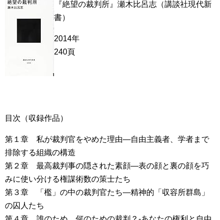
『絶望の裁判所』瀬木比呂志（講談社現代新
書）
2014年
240頁
目次（収録作品）
第１章 私が裁判官をやめた理由―自由主義者、学者まで
排除する組織の構造
第２章 最高裁判事の隠された素顔―表の顔と裏の顔を巧
みに使い分ける権謀術数の策士たち
第３章 「檻」の中の裁判官たち―精神的「収容所群島」
の囚人たち
第４章 誰のため、何のための裁判？-あなたの権利と自由