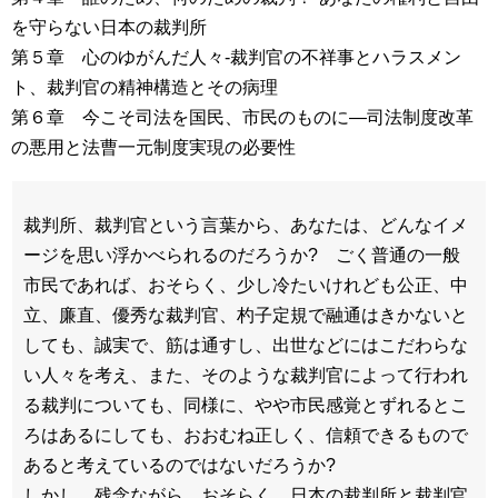
を守らない日本の裁判所
第５章 心のゆがんだ人々-裁判官の不祥事とハラスメン
ト、裁判官の精神構造とその病理
第６章 今こそ司法を国民、市民のものに―司法制度改革
の悪用と法曹一元制度実現の必要性
裁判所、裁判官という言葉から、あなたは、どんなイメ
ージを思い浮かべられるのだろうか? ごく普通の一般
市民であれば、おそらく、少し冷たいけれども公正、中
立、廉直、優秀な裁判官、杓子定規で融通はきかないと
しても、誠実で、筋は通すし、出世などにはこだわらな
い人々を考え、また、そのような裁判官によって行われ
る裁判についても、同様に、やや市民感覚とずれるとこ
ろはあるにしても、おおむね正しく、信頼できるもので
あると考えているのではないだろうか?
しかし、残念ながら、おそらく、日本の裁判所と裁判官