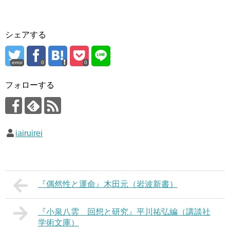
シェアする
error
0
0
フォローする
iairuirei
『偶然性と運命』木田元（岩波新書）
『小泉八雲 回想と研究』平川祐弘編（講談社
学術文庫）