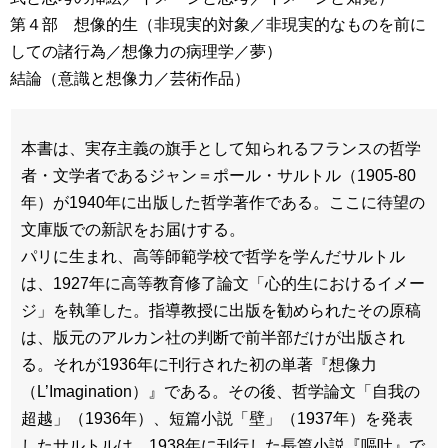
第４部 想像的生（非現実的対象／非現実的なものを前に
しての諸行為／想像力の病理学／夢）
結論（意識と想像力／芸術作品）
本書は、実存主義の旗手として知られるフランスの哲学
者・文学者であるジャン＝ポール・サルトル（1905-80
年）が1940年に出版した哲学著作である。ここに待望の
文庫版での新訳をお届けする。
パリに生まれ、高等師範学校で哲学を学んだサルトル
は、1927年に高等教育修了論文「心的生におけるイメー
ジ」を執筆した。指導教授に出版を勧められたその原稿
は、版元のアルカン社の判断で前半部だけが出版され
る。それが1936年に刊行された初の単著『想像力
（L’Imagination）』である。その後、哲学論文「自我の
超越」（1936年）、短篇小説「壁」（1937年）を発表
したサルトルは、1938年に刊行した長篇小説『嘔吐』で