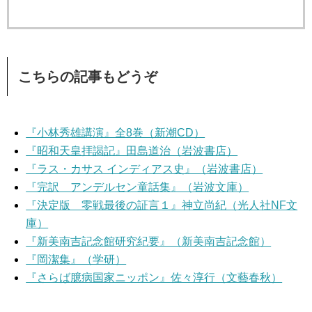
こちらの記事もどうぞ
『小林秀雄講演』全8巻（新潮CD）
『昭和天皇拝謁記』田島道治（岩波書店）
『ラス・カサス インディアス史』（岩波書店）
『完訳 アンデルセン童話集』（岩波文庫）
『決定版 零戦最後の証言１』神立尚紀（光人社NF文
庫）
『新美南吉記念館研究紀要』（新美南吉記念館）
『岡潔集』（学研）
『さらば臆病国家ニッポン』佐々淳行（文藝春秋）