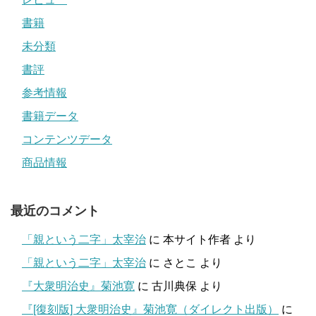
書籍
未分類
書評
参考情報
書籍データ
コンテンツデータ
商品情報
最近のコメント
「親という二字」太宰治
に
本サイト作者
より
「親という二字」太宰治
に
さとこ
より
『大衆明治史』菊池寛
に
古川典保
より
『[復刻版] 大衆明治史』菊池寛（ダイレクト出版）
に