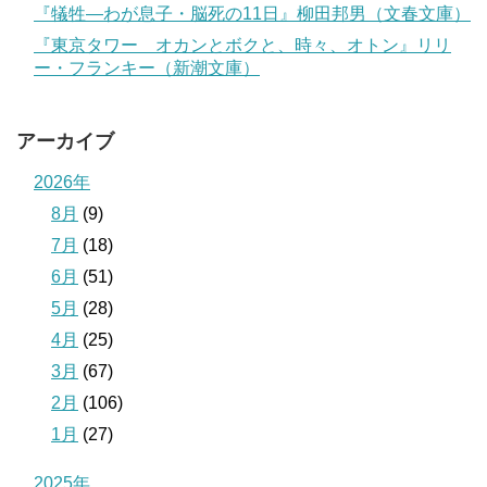
『犠牲―わが息子・脳死の11日』柳田邦男（文春文庫）
『東京タワー オカンとボクと、時々、オトン』リリ
ー・フランキー（新潮文庫）
アーカイブ
2026年
8月
(9)
7月
(18)
6月
(51)
5月
(28)
4月
(25)
3月
(67)
2月
(106)
1月
(27)
2025年