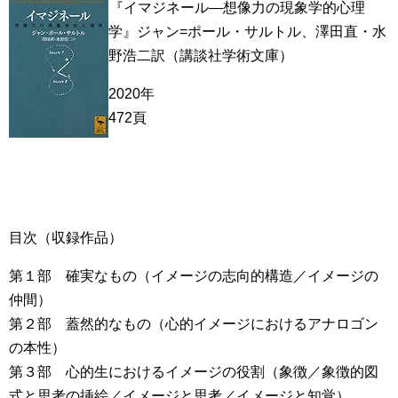
『イマジネール―想像力の現象学的心理
学』ジャン=ポール・サルトル、澤田直・水
野浩二訳（講談社学術文庫）
2020年
472頁
目次（収録作品）
第１部 確実なもの（イメージの志向的構造／イメージの
仲間）
第２部 蓋然的なもの（心的イメージにおけるアナロゴン
の本性）
第３部 心的生におけるイメージの役割（象徴／象徴的図
式と思考の挿絵／イメージと思考／イメージと知覚）