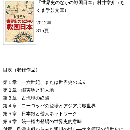
『世界史のなかの戦国日本』村井章介（ち
くま学芸文庫）
2012年
315頁
目次（収録作品）
第１章 一六世紀、または世界史の成立
第２章 蝦夷地と和人地
第３章 古琉球の終焉
第４章 ヨーロッパの登場とアジア海域世界
第５章 日本銀と倭人ネットワーク
第６章 統一権力登場の世界史的意味
付章 島津史料からみた泗川の戦い―大名領国の近世化に