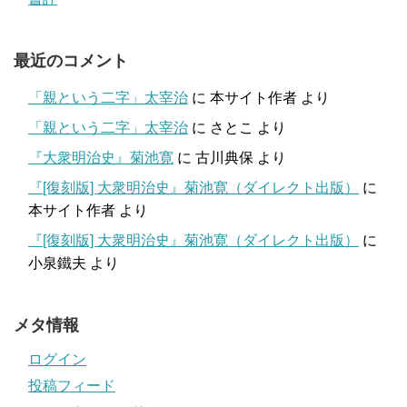
最近のコメント
「親という二字」太宰治
に
本サイト作者
より
「親という二字」太宰治
に
さとこ
より
『大衆明治史』菊池寛
に
古川典保
より
『[復刻版] 大衆明治史』菊池寛（ダイレクト出版）
に
本サイト作者
より
『[復刻版] 大衆明治史』菊池寛（ダイレクト出版）
に
小泉鐵夫
より
メタ情報
ログイン
投稿フィード