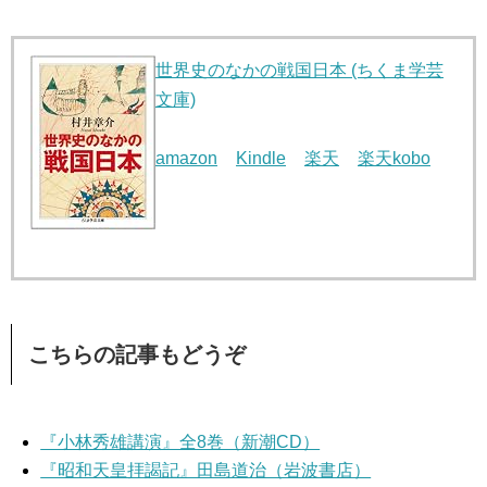
世界史のなかの戦国日本 (ちくま学芸
文庫)
amazon
Kindle
楽天
楽天kobo
こちらの記事もどうぞ
『小林秀雄講演』全8巻（新潮CD）
『昭和天皇拝謁記』田島道治（岩波書店）