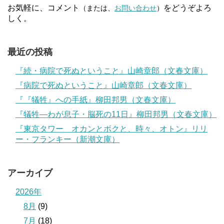
お気軽に、コメント
をどうぞよろ
（または、
お問い合わせ
）
しく。
最近の投稿
『続・病院で死ぬということ』山崎章郎（文春文庫）
『病院で死ぬということ』山崎章郎（文春文庫）
『『犠牲』への手紙』柳田邦男（文春文庫）
『犠牲―わが息子・脳死の11日』柳田邦男（文春文庫）
『東京タワー オカンとボクと、時々、オトン』リリ
ー・フランキー（新潮文庫）
アーカイブ
2026年
8月
(9)
7月
(18)