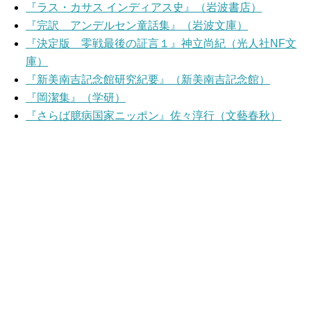
『ラス・カサス インディアス史』（岩波書店）
『完訳 アンデルセン童話集』（岩波文庫）
『決定版 零戦最後の証言１』神立尚紀（光人社NF文
庫）
『新美南吉記念館研究紀要』（新美南吉記念館）
『岡潔集』（学研）
『さらば臆病国家ニッポン』佐々淳行（文藝春秋）