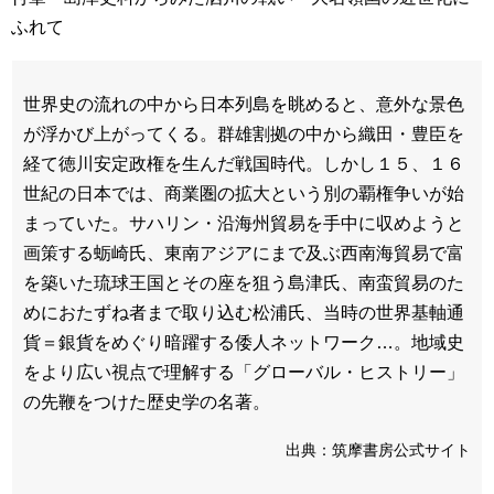
ふれて
世界史の流れの中から日本列島を眺めると、意外な景色
が浮かび上がってくる。群雄割拠の中から織田・豊臣を
経て徳川安定政権を生んだ戦国時代。しかし１５、１６
世紀の日本では、商業圏の拡大という別の覇権争いが始
まっていた。サハリン・沿海州貿易を手中に収めようと
画策する蛎崎氏、東南アジアにまで及ぶ西南海貿易で富
を築いた琉球王国とその座を狙う島津氏、南蛮貿易のた
めにおたずね者まで取り込む松浦氏、当時の世界基軸通
貨＝銀貨をめぐり暗躍する倭人ネットワーク…。地域史
をより広い視点で理解する「グローバル・ヒストリー」
の先鞭をつけた歴史学の名著。
出典：筑摩書房公式サイト