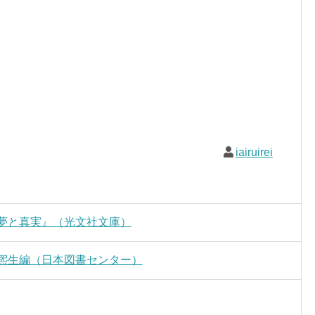
iairuirei
が夢と真実』（光文社文庫）
田熈生編（日本図書センター）