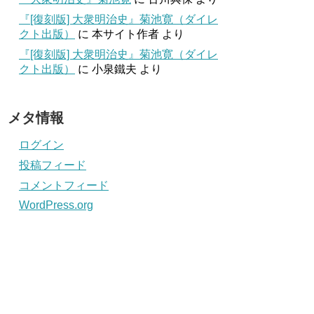
『[復刻版] 大衆明治史』菊池寛（ダイレ
クト出版）
に
本サイト作者
より
『[復刻版] 大衆明治史』菊池寛（ダイレ
クト出版）
に
小泉鐵夫
より
メタ情報
ログイン
投稿フィード
コメントフィード
WordPress.org