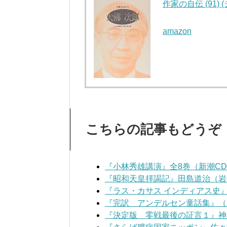
作家の自伝 (91)
amazon
こちらの記事もどうぞ
『小林秀雄講演』全8巻（新潮C
『昭和天皇拝謁記』田島道治（岩
『ラス・カサス インディアス史
『完訳 アンデルセン童話集』（
『決定版 零戦最後の証言１』神