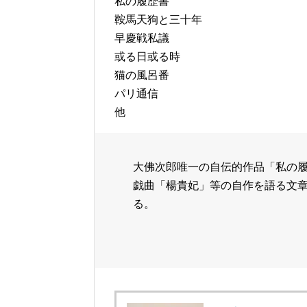
私の履歴書
鞍馬天狗と三十年
早慶戦私議
或る日或る時
猫の風呂番
パリ通信
他
大佛次郎唯一の自伝的作品「私の
戯曲「楊貴妃」等の自作を語る文章
る。