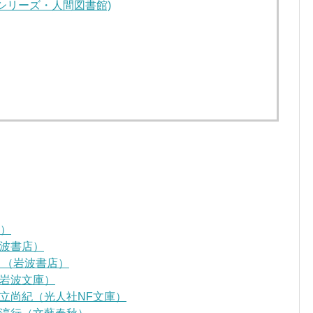
 (シリーズ・人間図書館)
D）
波書店）
』（岩波書店）
岩波文庫）
立尚紀（光人社NF文庫）