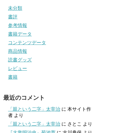
未分類
書評
参考情報
書籍データ
コンテンツデータ
商品情報
読書グッズ
レビュー
書籍
最近のコメント
「親という二字」太宰治
に
本サイト作
者
より
「親という二字」太宰治
に
さとこ
より
『大衆明治史』菊池寛
に
古川典保
より