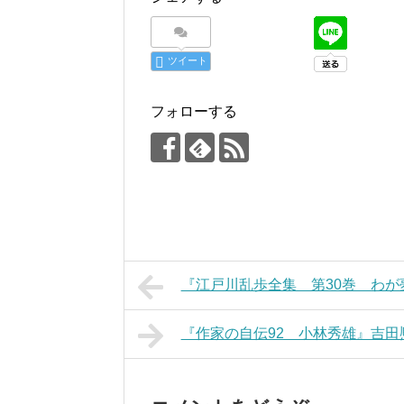
ツイート
フォローする
『江戸川乱歩全集 第30巻 わ
『作家の自伝92 小林秀雄』吉