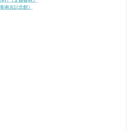
淳行（文藝春秋）
美南吉記念館）