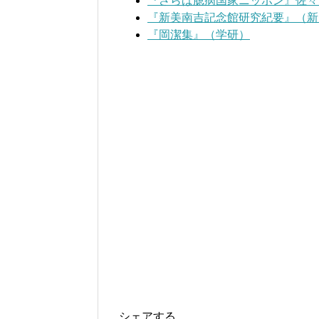
『さらば臆病国家ニッポン』佐々
『新美南吉記念館研究紀要』（新
『岡潔集』（学研）
シェアする