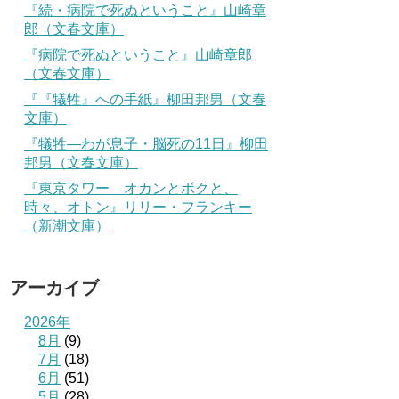
『続・病院で死ぬということ』山崎章
郎（文春文庫）
『病院で死ぬということ』山崎章郎
（文春文庫）
『『犠牲』への手紙』柳田邦男（文春
文庫）
『犠牲―わが息子・脳死の11日』柳田
邦男（文春文庫）
『東京タワー オカンとボクと、
時々、オトン』リリー・フランキー
（新潮文庫）
アーカイブ
2026年
8月
(9)
7月
(18)
6月
(51)
5月
(28)