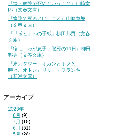
『続・病院で死ぬということ』山崎章
郎（文春文庫）
『病院で死ぬということ』山崎章郎
（文春文庫）
『『犠牲』への手紙』柳田邦男（文春
文庫）
『犠牲―わが息子・脳死の11日』柳田
邦男（文春文庫）
『東京タワー オカンとボクと、
時々、オトン』リリー・フランキー
（新潮文庫）
アーカイブ
2026年
8月
(9)
7月
(18)
6月
(51)
5月
(28)