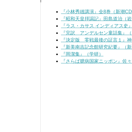
『小林秀雄講演』全8巻（新潮C
『昭和天皇拝謁記』田島道治（岩
『ラス・カサス インディアス史
『完訳 アンデルセン童話集』（
『決定版 零戦最後の証言１』神
『新美南吉記念館研究紀要』（新
『岡潔集』（学研）
『さらば臆病国家ニッポン』佐々