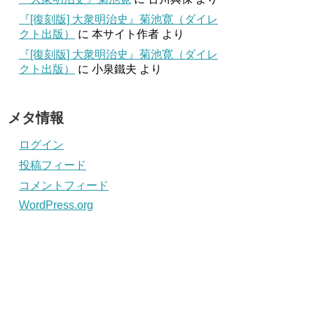
『[復刻版] 大衆明治史』菊池寛（ダイレ
クト出版）
に
本サイト作者
より
『[復刻版] 大衆明治史』菊池寛（ダイレ
クト出版）
に
小泉鐵夫
より
メタ情報
ログイン
投稿フィード
コメントフィード
WordPress.org