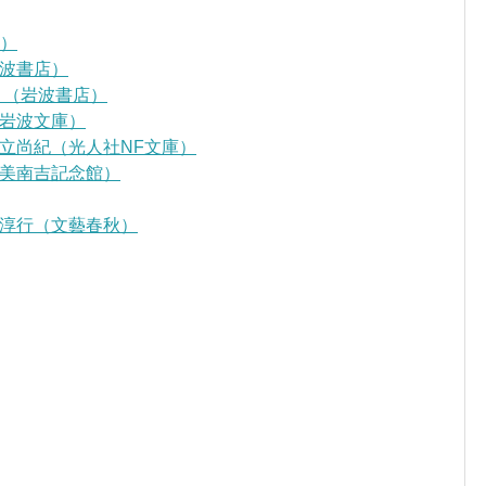
D）
波書店）
』（岩波書店）
岩波文庫）
立尚紀（光人社NF文庫）
美南吉記念館）
淳行（文藝春秋）