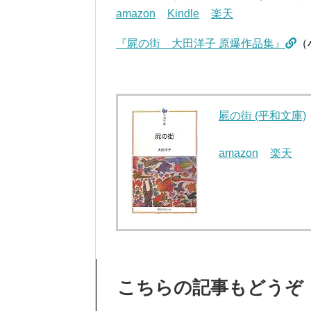
amazon
Kindle
楽天
『屍の街 大田洋子 原爆作品集』
（
屍の街 (平和文庫)
amazon
楽天
こちらの記事もどうぞ