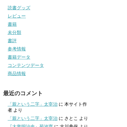
読書グッズ
レビュー
書籍
未分類
書評
参考情報
書籍データ
コンテンツデータ
商品情報
最近のコメント
「親という二字」太宰治
に
本サイト作
者
より
「親という二字」太宰治
に
さとこ
より
『大衆明治史』菊池寛
に
古川典保
より