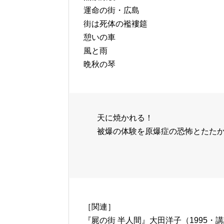
運命の街・広島
街は死体の襤褸筵
憩いの車
風と雨
晩秋の琴
天に焼かれる！
被爆の体験を原爆症の恐怖とたた
［関連］
『屍の街 半人間』大田洋子（1995・