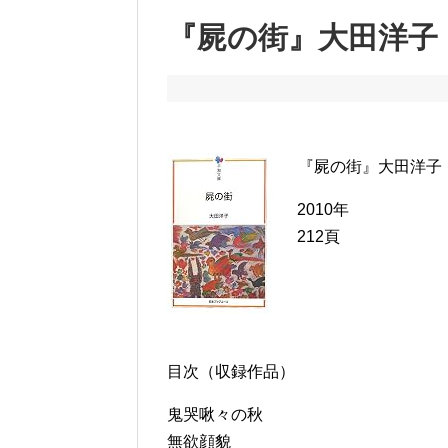
『屍の街』大田洋子
『屍の街』大田洋子
2010年
212頁
目次（収録作品）
鬼哭啾々の秋
無欲顔貌