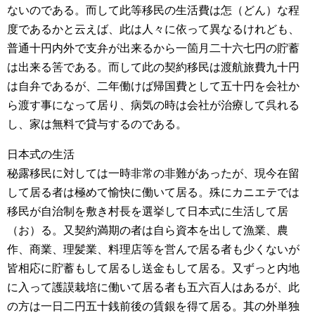
ないのである。而して此等移民の生活費は怎（どん）な程
度であるかと云えば、此は人々に依って異なるけれども、
普通十円内外で支弁が出来るから一箇月二十六七円の貯蓄
は出来る筈である。而して此の契約移民は渡航旅費九十円
は自弁であるが、二年働けば帰国費として五十円を会社か
ら渡す事になって居り、病気の時は会社が治療して呉れる
し、家は無料で貸与するのである。
日本式の生活
秘露移民に対しては一時非常の非難があったが、現今在留
して居る者は極めて愉快に働いて居る。殊にカニエテでは
移民が自治制を敷き村長を選挙して日本式に生活して居
（お）る。又契約満期の者は自ら資本を出して漁業、農
作、商業、理髪業、料理店等を営んで居る者も少くないが
皆相応に貯蓄もして居るし送金もして居る。又ずっと内地
に入って護謨栽培に働いて居る者も五六百人はあるが、此
の方は一日二円五十銭前後の賃銀を得て居る。其の外単独