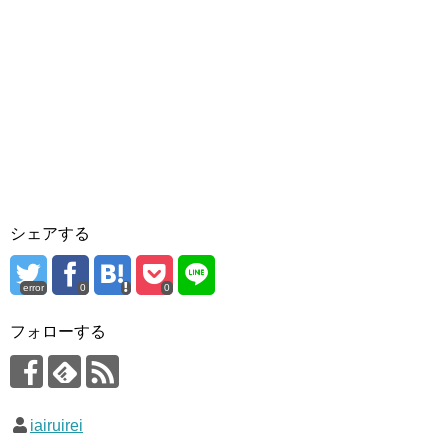
シェアする
error
0
0
フォローする
iairuirei