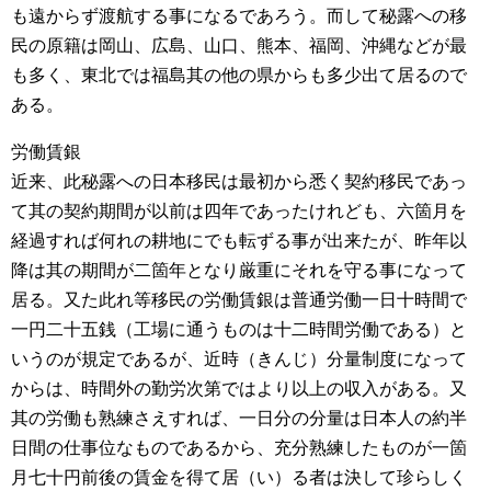
も遠からず渡航する事になるであろう。而して秘露への移
民の原籍は岡山、広島、山口、熊本、福岡、沖縄などが最
も多く、東北では福島其の他の県からも多少出て居るので
ある。
労働賃銀
近来、此秘露への日本移民は最初から悉く契約移民であっ
て其の契約期間が以前は四年であったけれども、六箇月を
経過すれば何れの耕地にでも転ずる事が出来たが、昨年以
降は其の期間が二箇年となり厳重にそれを守る事になって
居る。又た此れ等移民の労働賃銀は普通労働一日十時間で
一円二十五銭（工場に通うものは十二時間労働である）と
いうのが規定であるが、近時（きんじ）分量制度になって
からは、時間外の勤労次第ではより以上の収入がある。又
其の労働も熟練さえすれば、一日分の分量は日本人の約半
日間の仕事位なものであるから、充分熟練したものが一箇
月七十円前後の賃金を得て居（い）る者は決して珍らしく