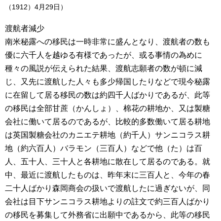
（1912）4月29日）
渡航者減少
南米秘露への移民は一時非常に盛んとなり、渡航者の数も
優に六千人を越ゆる有様であったが、或る事情の為めに
種々の風説が伝えられた結果、渡航志願者の数が頓に減
じ、又先に渡航した人々も多少帰国したりなどで現今秘露
に在留して居る移民の数は約四千人ばかりであるが、此等
の移民は全部甘蔗（かんしょ）、棉花の耕地か、又は製糖
会社に働いて居るのであるが、比較的多数働いて居る耕地
は英国製糖会社のカニエテ耕地（約千人）サンニコラス耕
地（約六百人）バラモン（三百人）などで他（た）は百
人、五十人、三十人と各耕地に散在して居るのである。就
中、最近に渡航したものは、昨年末に三百人と、今年の春
二十人ばかり森岡商会の扱いで渡航したに過ぎないが、同
会社は目下サンニコラス耕地よりの註文で約三百人ばかり
の移民を募集して外務省に出願中であるから、此等の移民