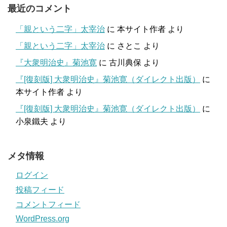
最近のコメント
「親という二字」太宰治
に
本サイト作者
より
「親という二字」太宰治
に
さとこ
より
『大衆明治史』菊池寛
に
古川典保
より
『[復刻版] 大衆明治史』菊池寛（ダイレクト出版）
に
本サイト作者
より
『[復刻版] 大衆明治史』菊池寛（ダイレクト出版）
に
小泉鐵夫
より
メタ情報
ログイン
投稿フィード
コメントフィード
WordPress.org