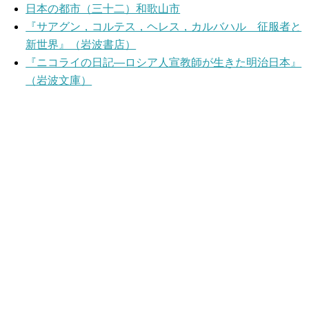
日本の都市（三十二）和歌山市
『サアグン，コルテス，ヘレス，カルバハル 征服者と
新世界』（岩波書店）
『ニコライの日記―ロシア人宣教師が生きた明治日本』
（岩波文庫）