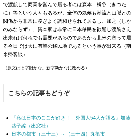
で渡航して商業を営んで居る者には森本、橘谷（きつた
に）等という人々もあるが、全体の気候も潮流と山脈との
関係から非常に凌ぎよく調和せられて居るし、加之（しか
のみならず）、資本家は非常に日本移民を歓迎し渡航さえ
出来れば何程でも需要があるのであるから北米の塞って居
る今日では大に有望の移民地であるという事が出来る（南
米帰客談）
（原文は旧字旧かな。新字新かなに改める）
こちらの記事もどうぞ
『私は日本のここが好き！ 外国人54人が語る』加藤
恭子編（出窓社）
日本の都市（三十三）～（三十四）丸亀市