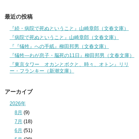
最近の投稿
『続・病院で死ぬということ』山崎章郎（文春文庫）
『病院で死ぬということ』山崎章郎（文春文庫）
『『犠牲』への手紙』柳田邦男（文春文庫）
『犠牲―わが息子・脳死の11日』柳田邦男（文春文庫）
『東京タワー オカンとボクと、時々、オトン』リリ
ー・フランキー（新潮文庫）
アーカイブ
2026年
8月
(9)
7月
(18)
6月
(51)