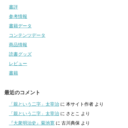
書評
参考情報
書籍データ
コンテンツデータ
商品情報
読書グッズ
レビュー
書籍
最近のコメント
「親という二字」太宰治
に
本サイト作者
より
「親という二字」太宰治
に
さとこ
より
『大衆明治史』菊池寛
に
古川典保
より