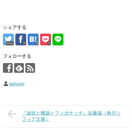
シェアする
error
0
0
フォローする
iairuirei
『波紋と螺旋とフィボナッチ』近藤滋（角川ソ
フィア文庫）