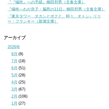
『『犠牲』への手紙』柳田邦男（文春文庫）
『犠牲―わが息子・脳死の11日』柳田邦男（文春文庫）
『東京タワー オカンとボクと、時々、オトン』リリ
ー・フランキー（新潮文庫）
アーカイブ
2026年
8月
(9)
7月
(18)
6月
(51)
5月
(28)
4月
(25)
3月
(67)
2月
(106)
1月
(27)