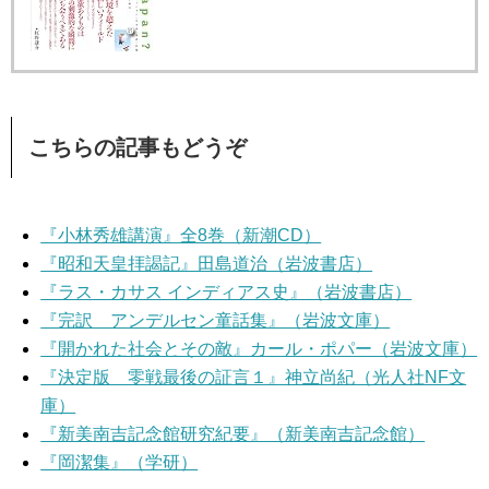
こちらの記事もどうぞ
『小林秀雄講演』全8巻（新潮CD）
『昭和天皇拝謁記』田島道治（岩波書店）
『ラス・カサス インディアス史』（岩波書店）
『完訳 アンデルセン童話集』（岩波文庫）
『開かれた社会とその敵』カール・ポパー（岩波文庫）
『決定版 零戦最後の証言１』神立尚紀（光人社NF文
庫）
『新美南吉記念館研究紀要』（新美南吉記念館）
『岡潔集』（学研）