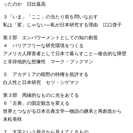
ったのか 日比嘉高
３「いま」「ここ」の当たり前を問いなおす
私は「変」じゃない―私が日本研究する理由 江口啓子
第２部 エンパワーメントとしての知の創造
４ バリアフリーな研究環境をつくる
アメリカ人障害者として日本で暮らすこと―複合的な障壁
と非排他的な想像性 マーク・ブックマン
５ アカデミアの暗黙の特権を批評する
白人性と日本研究 セツ・シゲマツ
第３部 周縁的なものに光をあてる
６「古典」の固定観念を変える
世界とつながる日本古典文学―物語の継承と再創造から
末松美咲
７ 文字という視点から見えてくるもの