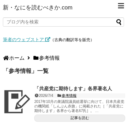
新・なにを読むべきか.com
筆者のウェブストア
（古典の翻訳等を販売）
ホーム
参考情報
「
参考情報
」
一覧
「共産党に期待します」各界著名人
2026/7/4
参考情報
2017年10月の衆議院議員総選挙に向けて、日本共産党
の機関紙「しんぶん赤旗」に掲載された［「共産党に
期待します」各界から著名67氏］。 ...
記事を読む