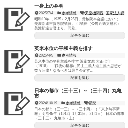
一身上の弁明
2025/7/4
参考情報
天皇機関説
,
国家法人説
昭和10年（1935）2月25日、貴族院本会議において、
美濃部達吉貴族院議員。 〇議長（公爵近衛文麿君）
美濃部達吉君より、同君...
記事を読む
英米本位の平和主義を排す
2025/4/5
参考情報
英米本位の平和主義を排す 近衛文麿 大正七年
（1918） 戦後の世界に民主主義人道主義の思想が
益々旺盛となるべきは最早否定す...
記事を読む
日本の都市（三十三）～（三十四）丸亀
市
2024/10/19
参考情報
新聞
日本の都市（三十三）～（三十四）（「東京時事新
報」明治45年（1912）1月31日、2月1日） 日本の都市
（三十三） 丸亀市（上） ...
記事を読む