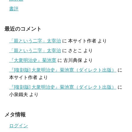
書評
最近のコメント
「親という二字」太宰治
に
本サイト作者
より
「親という二字」太宰治
に
さとこ
より
『大衆明治史』菊池寛
に
古川典保
より
『[復刻版] 大衆明治史』菊池寛（ダイレクト出版）
に
本サイト作者
より
『[復刻版] 大衆明治史』菊池寛（ダイレクト出版）
に
小泉鐵夫
より
メタ情報
ログイン