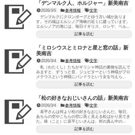
「デンマルク人、ホルジャー」新美南吉
2026/3/5
参考情報
文学
デンマルクにクロンボーグとゆう古い城がありま
す。その城はエルシノア海峡の近くに建っています。
エルシノアの海には、毎日イギリス、ロシヤ、ペル...
記事を読む
「ミロシウスとミロナと星と窓の話」新
美南吉
2026/3/4
参考情報
文学
私（わたくし）たちがギリシャ神話の書物を読んで
みますと、ずうっと昔、ジュピターという神様がプロ
メテウスという神様にパンドラという女を与えら...
記事を読む
「松の好きなおじいさんの話」新美南吉
2026/3/4
参考情報
文学
喜平さんは何より松の好きなおじいさんだ。毎日、
あちらの空やこちらの空に高く見える松ばかり見てき
た。殊（こと）に喜平じいさんは、村の真ん中の...
記事を読む