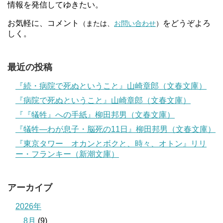
情報を発信してゆきたい。
お気軽に、コメント
をどうぞよろ
（または、
お問い合わせ
）
しく。
最近の投稿
『続・病院で死ぬということ』山崎章郎（文春文庫）
『病院で死ぬということ』山崎章郎（文春文庫）
『『犠牲』への手紙』柳田邦男（文春文庫）
『犠牲―わが息子・脳死の11日』柳田邦男（文春文庫）
『東京タワー オカンとボクと、時々、オトン』リリ
ー・フランキー（新潮文庫）
アーカイブ
2026年
8月
(9)