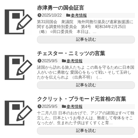
赤津勇一の国会証言
2025/10/22
参考情報
第31回国会 衆議院 海外同胞引揚及び遺家族援護に
関する調査特別委員会 第4号 昭和34年2月25日
（略） ○田口委員長 本日は、...
記事を読む
チェスター・ニミッツの言葉
2025/9/5
参考情報
諸国から訪れる旅人たちよ この島を守るために日本国
人がいかに勇敢な 愛国心をもって戦い そして玉砕し
たかを伝えられよ （出典不明）（...
記事を読む
ククリット・プラモード元首相の言葉
2025/9/5
参考情報
十二月八日 日本のおかげで、アジアの諸国はすべて独
立した。日本というお母さんは、難産して母体をそこ
なったが、生まれた子供はすくすくと育...
記事を読む